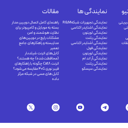
یو
نمایندگی ها
مقالات
یریتی
نمایندگی تجهیزات شبکهR&M
راهنمای کامل اتصال دوربین مدار
تی
نمایندگی اشنایدر اکتاسی
بسته به موبایل و کامپیوتر برای
نمایندگی لویتون
نظارت هوشمند و امن
ی
نمایندگی پلنت
مشکلات رایج در دوربین‌های
لقات
نمایندگی اشنایدر اکتاسی
مداربسته و راهکارهای جامع
نمایندگی فول
تعمیر
نمایندگی لویتون
کابل‌های اترنت شیلددار
نمایندگی آر اند ام
(محافظت‌شده) چه هستند؟
نمایندگی پلنت
اترنت Cat8 چگونه با راهکارهای
نمایندگی سیسکو
فیبر نوری 40G مقایسه می‌شود؟
کابل های مسی در شبکه مرکز
داده