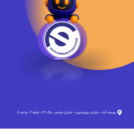
يوسف آباد - خيابان چهلستون - خيابان ششم - پلاك ٢٢ - طبقه ٢ - واحد ٥