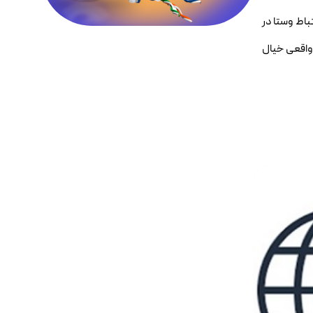
مانه ارتباط وستا در
 واقعی خیال