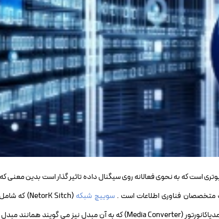
ری است که به نحوی فعالانه روی سیگنال داده تاثیر گذار است بدین معنی که آ
یف متخصصان فناوری اطلاعات است .
سوییچ شبکه
(NetorK Sitch)
است ، روتر (Router)، مدیاکانورتور (Media Converter) که به آن مبدل نیز می گویند هم