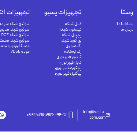
وستا
تجهیزات پسیو
تجهیزات اکت
ارتباط با ما
کابل شبکه
سوئیچ شبکه غیر مد
درباره ما
کیستون شبکه
سوئیچ شبکه مدیری
پچپنل شبکه
سوئیچ شبکه POE
پچ کورد شبکه
سوئیچ شبکه صنعت
رک دیواری
مدیا کانورتور و متع
رک ایستاده
مودم VDSL
آداپتور فیبر نوری
کابل فیبر نوری
پچکورد فیبر نوری
پیگتیل فیبر نوری
info@vesta-
09191302116
09126394251
com.com