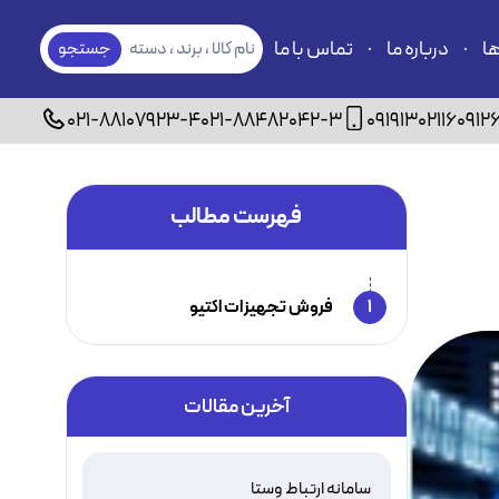
ها
درباره ما
تماس با ما
نام کالا ، برند ، دسته
جستجو
بندی
021-88107923-4
021-88482042-3
09191302116
0912
فهرست مطالب
1
فروش تجهیزات اکتیو
آخرین مقالات
سامانه ارتباط وستا