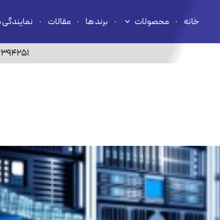
خانه
محصولات
برند ها
مقالات
نمایندگی 
6394251