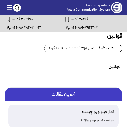
سامانه ارتباط وستا
Vesta Communication System
09126394251
09191302116
021-88482042-3
021-88107923-4
قوانین
دوشنبه 05 فروردین 1398
|
232
نفر مطالعه کردند
قوانین
آخرین مقالات
کابل فیبر نوری چیست
دوشنبه 05 فروردین 1398