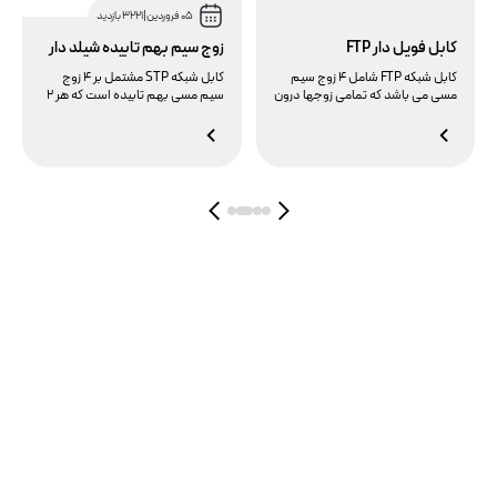
05 فروردین
|
3221 بازدید
کابل فویل دار FTP
زوج سیم بهم تابیده شیلد دار
کابل شبکه FTP‌ شامل ۴ زوج سیم
کابل شبکه STP مشتمل بر ۴ زوج
مسی می باشد که تمامی زوجها درون
سیم مسی بهم تابیده است که هر ۲
یک پوشش فویل فلزی قرار گرفته
زوج معمولا درون یک لایه فویل فلزی
است به همین دلیل به آن کابل شبکه
جهت جلوگیری از نویز
F/UTP نیز گفته می شود . قیمت
الکترومغناطیس قرار دارند . قیمت
کابل شبکه FTP‌ نسبت به قیمت کابل
کابل شبکه STP‌ نسبت به کابل UTP
UTP بیشتر می باشد.
بالاتر می باشد .