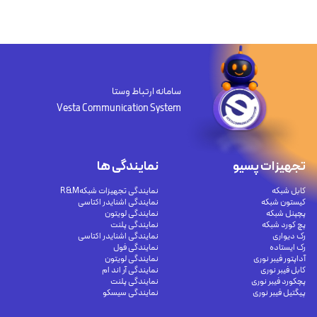
سامانه ارتباط وستا
Vesta Communication System
تجهیزات پسیو
نمایندگی ها
کابل شبکه
نمایندگی تجهیزات شبکهR&M
کیستون شبکه
نمایندگی اشنایدر اکتاسی
پچپنل شبکه
نمایندگی لویتون
پچ کورد شبکه
نمایندگی پلنت
رک دیواری
نمایندگی اشنایدر اکتاسی
رک ایستاده
نمایندگی فول
آداپتور فیبر نوری
نمایندگی لویتون
کابل فیبر نوری
نمایندگی آر اند ام
پچکورد فیبر نوری
نمایندگی پلنت
پیگتیل فیبر نوری
نمایندگی سیسکو