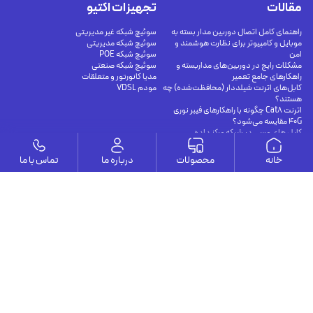
مقالات
تجهیزات اکتیو
راهنمای کامل اتصال دوربین مدار بسته به
سوئیچ شبکه غیر مدیریتی
موبایل و کامپیوتر برای نظارت هوشمند و
سوئیچ شبکه مدیریتی
امن
سوئیچ شبکه POE
مشکلات رایج در دوربین‌های مداربسته و
سوئیچ شبکه صنعتی
راهکارهای جامع تعمیر
مدیا کانورتور و متعلقات
کابل‌های اترنت شیلددار (محافظت‌شده) چه
مودم VDSL
هستند؟
اترنت Cat8 چگونه با راهکارهای فیبر نوری
40G مقایسه می‌شود؟
کابل های مسی در شبکه مرکز داده
خانه
محصولات
درباره ما
تماس با ما
وستا
ارتباط با ما
درباره ما
يوسف آباد - خيابان چهلستون - خيابان ششم - پلاك ٢٢ - طبقه ٢ - واحد ٥
09191302116
09126394251
info@vesta-com.com