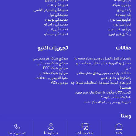
پچپنل شبکه
نمایندگی لویتون
پچ کورد شبکه
نمایندگی پلنت
رک دیواری
نمایندگی اشنایدر اکتاسی
رک ایستاده
نمایندگی فول
آداپتور فیبر نوری
نمایندگی لویتون
کابل فیبر نوری
نمایندگی آر اند ام
پچکورد فیبر نوری
نمایندگی پلنت
پیگتیل فیبر نوری
نمایندگی سیسکو
مقالات
تجهیزات اکتیو
راهنمای کامل اتصال دوربین مدار بسته به
سوئیچ شبکه غیر مدیریتی
موبایل و کامپیوتر برای نظارت هوشمند و
سوئیچ شبکه مدیریتی
امن
سوئیچ شبکه POE
مشکلات رایج در دوربین‌های مداربسته و
سوئیچ شبکه صنعتی
راهکارهای جامع تعمیر
مدیا کانورتور و متعلقات
کابل‌های اترنت شیلددار (محافظت‌شده) چه
مودم VDSL
هستند؟
اترنت Cat8 چگونه با راهکارهای فیبر نوری
40G مقایسه می‌شود؟
کابل های مسی در شبکه مرکز داده
وستا
ارتباط با ما
درباره ما
خانه
محصولات
درباره ما
تماس با ما