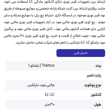
ارتباط بین تجهیزات فیبر نوری دارای کانکتور مادگی LC استفاده می شود
مانند برقراری ارتباط بین کارت شبکه رایانه شخصی و سوئیچ مربوطه از طریق
نود فیبر نوری موجود در ایستگاه کاری ، ارتباط پچ پنل با سوئیچ شبکه و سایر
موارد . پچ کورد فیبر نوری مالتی مود در کنار تجهیزات فیبر نوری مالتی مود
کارایی دارد همانند آداپتور مالتی مود ، کابل فیبر نوری مالتی مود و پیگتیل
مالتی مود. جهت اطلاع از قیمت و خرید پچ کورد فیبر نوری ۳۰ متری مالتی
مود ترامکو LC-LC داپلکس با تلفن های شرکت تماس حاصل نمایید.
جدول فنی
برند
Tramco ( ترامکو )
پارت نامبر
نوع پچکورد
مالتی مود داپلکس
کانکتور
LC-LC
طول
30 متر