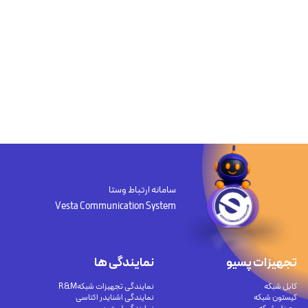
سامانه ارتباط وستا
Vesta Communication System
تجهیزات پسیو
نمایندگی ها
کابل شبکه
نمایندگی تجهیزات شبکهR&M
کیستون شبکه
نمایندگی اشنایدر اکتاسی