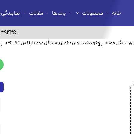
خانه
محصولات
برند ها
مقالات
نمایندگی 
6394251
وری سینگل مود
>
پچ کورد فیبر نوری ۲۰ متری سینگل مود داپلکس FC-SC
>
پچ کو