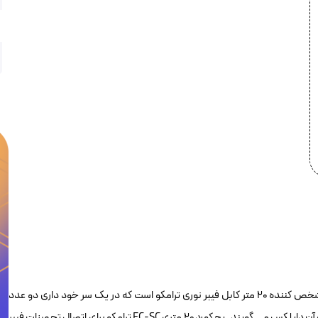
پچ کورد فیبر نوری ۲۰ متری سینگل مود FC-SC ترامکو Tramco داپلکس مشخص کننده ۲۰ متر کابل فیبر نوری ترامکو است که در یک سر خود داری دو عدد
کانکتور FC و در سر دیگر دارای دو عدد کانکتور SC می باشد به همین دلیل به آن داپلکس می گویند . پچ کورد ۲۰ متری FC-SC ترامکو برای اتصال تجهیزات فیبر