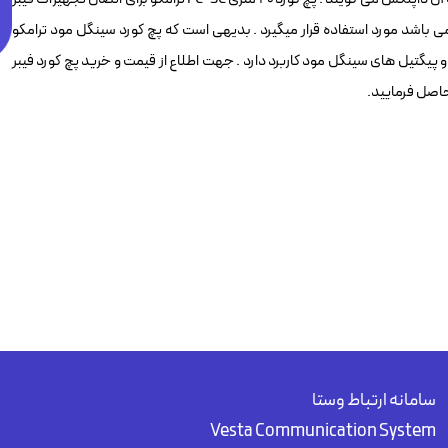
ی که در یک سمت دارای اتصالات FC و در سمت دیگر دارای اتصالات SC می باشد مورد استفاده قرار میگیرد . بدیهی است که پچ کورد سینگل مود ترامکو
بستر فیبر نوری سینگل مود و البته ماژول های SFP و آداپتور و پیگتیل های سینگل مود کاربرد دارد . جهت اطلاع از قیمت و خرید پچ کورد فیبر
سامانه ارتباط وستا
Vesta Communication System