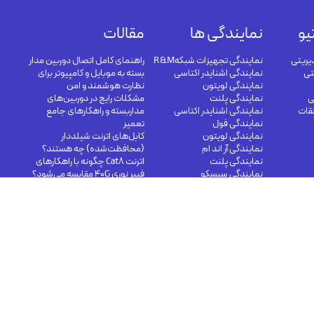
یو
نمایندگی ها
مقالات
یریتی
نمایندگی تجهیزات شبکهR&M
راهنمای کامل اتصال دوربین مدار
تی
نمایندگی اشنایدر اکتاسی
بسته به موبایل و کامپیوتر برای
نمایندگی لویتون
نظارت هوشمند و امن
ی
نمایندگی پلنت
مشکلات رایج در دوربین‌های
لقات
نمایندگی اشنایدر اکتاسی
مداربسته و راهکارهای جامع
نمایندگی فول
تعمیر
نمایندگی لویتون
کابل‌های اترنت شیلددار
نمایندگی آر اند ام
(محافظت‌شده) چه هستند؟
نمایندگی پلنت
اترنت Cat8 چگونه با راهکارهای
نمایندگی سیسکو
فیبر نوری 40G مقایسه می‌شود؟
کابل های مسی در شبکه مرکز
داده