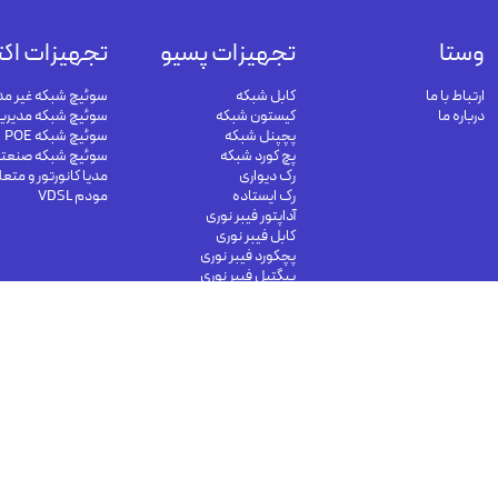
وستا
تجهیزات پسیو
تجهیزات اکت
ارتباط با ما
کابل شبکه
سوئیچ شبکه غیر مد
درباره ما
کیستون شبکه
سوئیچ شبکه مدیری
پچپنل شبکه
سوئیچ شبکه POE
پچ کورد شبکه
سوئیچ شبکه صنعت
رک دیواری
مدیا کانورتور و متع
رک ایستاده
مودم VDSL
آداپتور فیبر نوری
کابل فیبر نوری
پچکورد فیبر نوری
پیگتیل فیبر نوری
info@vesta-
09191302116
09126394251
com.com