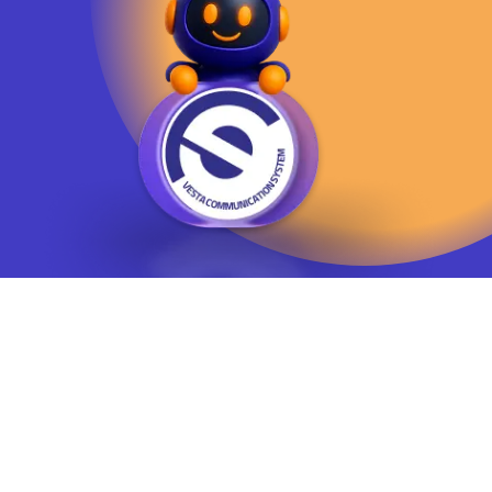
يوسف آباد - خيابان چهلستون - خيابان ششم - پلاك ٢٢ - طبقه ٢ - واحد ٥