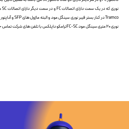
نور
Tramco در کنار 
نوری ۲۰ متری سینگل مود FC-SCترامکو داپلکس با تلفن های شرکت تماس حاصل فرمایید.