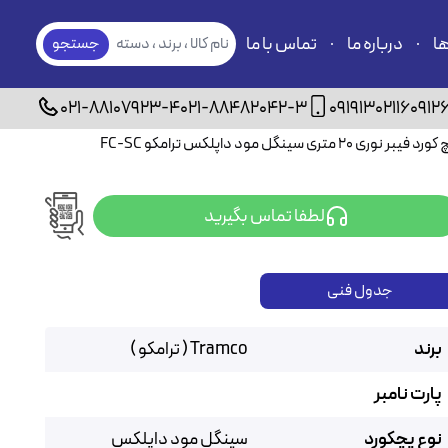
ها
درباره ما
تماس با ما
نام کالا ، برند ، دسته
جستجو
بندی
021-88107923-4
021-88482042-3
09191302116
0912
رد فیبر نوری ۲۰ متری سینگل مود داپلکس ترامکو FC-SC
لطفا تماس بگیرید
جدول فنی
برند
Tramco ( ترامکو )
پارت نامبر
نوع پچکورد
سینگل مود داپلکس