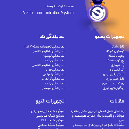
سامانه ارتباط وستا
Vesta Communication System
تجهیزات پسیو
نمایندگی ها
کابل شبکه
نمایندگی تجهیزات شبکهR&M
کیستون شبکه
نمایندگی اشنایدر اکتاسی
پچپنل شبکه
نمایندگی لویتون
پچ کورد شبکه
نمایندگی پلنت
رک دیواری
نمایندگی اشنایدر اکتاسی
رک ایستاده
نمایندگی فول
آداپتور فیبر نوری
نمایندگی لویتون
کابل فیبر نوری
نمایندگی آر اند ام
پچکورد فیبر نوری
نمایندگی پلنت
پیگتیل فیبر نوری
نمایندگی سیسکو
مقالات
تجهیزات اکتیو
راهنمای کامل اتصال دوربین مدار بسته به
سوئیچ شبکه غیر مدیریتی
موبایل و کامپیوتر برای نظارت هوشمند و
سوئیچ شبکه مدیریتی
امن
سوئیچ شبکه POE
مشکلات رایج در دوربین‌های مداربسته و
سوئیچ شبکه صنعتی