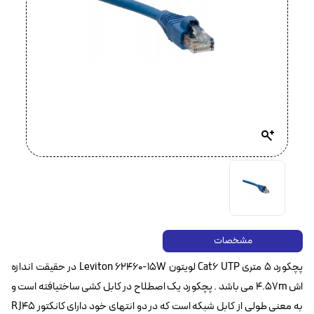
مشخصات
پچکورد 5 متری Cat6 UTP لویتون Leviton 62460-15W در حقیقت اندازه
اش 4.57m می باشد . پچکورد یک اصطلاح در کابل کشی ساختیافته است و
به معنی طولی از کابل شبکه است که در دو انتهای خود دارای کانکتور RJ45