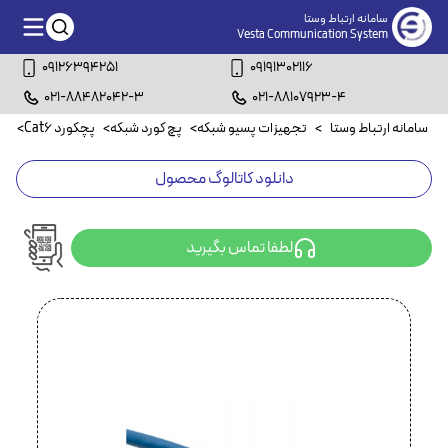
سامانه ارتباط وستا
Vesta Communication System
09126394251
09191302116
021-88482042-3
021-88107923-4
سامانه ارتباط وستا
>
تجهیزات پسیو شبکه
>
پچ کورد شبکه
>
پچکورد Cat6
>
پچکو
دانلود کاتالوگ محصول
لطفا تماس بگیرید