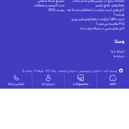
مشکلات رایج در دوربین‌های مداربسته و
سوئیچ شبکه صنعتی
راهکارهای جامع تعمیر
مدیا کانورتور و متعلقات
کابل‌های اترنت شیلددار (محافظت‌شده) چه
مودم VDSL
هستند؟
اترنت Cat8 چگونه با راهکارهای فیبر نوری
40G مقایسه می‌شود؟
کابل های مسی در شبکه مرکز داده
وستا
ارتباط با ما
درباره ما
يوسف آباد - خيابان چهلستون - خيابان ششم - پلاك ٢٢ - طبقه ٢ - واحد ٥
09191302116
09126394251
info@vesta-com.com
خانه
محصولات
درباره ما
تماس با ما
کلیه حقوق این سایت مربوط به شرکت سامانه ارتباط وستا می باشد