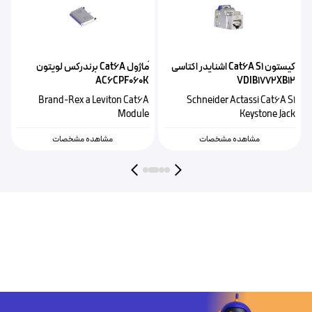
کیستون Cat6A S1 اشنایدر اکتاسی
ًماژول Cat6A برندرکس لویتون
6
AC6CPF060K
VDIB1772XB12
d
Brand-Rex a Leviton Cat6A
Schneider Actassi Cat6A S1
k
Module
Keystone Jack
مشاهده مشخصات
مشاهده مشخصات