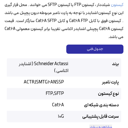
کیستون
شیلددار ، کیستون FTP یا کیستون SFTP می خوانند . محل قرار گیری
این نوع کیستون اشنایدر با توجه به پارت نامبر مربوطه درون پچپنل می باشد
. کیستون فوق با کابل Cat6A FTP و کابل Cat6A SFTP سازگار است. قیمت
کیستون Cat6A پچپنلی اشنایدر اکتاسی تقریبا برابر کیستون معمولی Cat6A
می باشد.
جدول فنی
برند
Schneider Actassi ( اشنایدر
اکتاسی )
پارت نامبر
ACTRJSMTG6ANSSP
نوع کیستون
FTP,SFTP
دسته بندی شبکه ای
Cat6A
سرعت قابل پشتیبانی
10G
مشاهده بیشتر