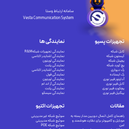
سامانه ارتباط وستا
Vesta Communication System
تجهیزات پسیو
نمایندگی ها
کابل شبکه
نمایندگی تجهیزات شبکهR&M
کیستون شبکه
نمایندگی اشنایدر اکتاسی
پچپنل شبکه
نمایندگی لویتون
پچ کورد شبکه
نمایندگی پلنت
رک دیواری
نمایندگی اشنایدر اکتاسی
رک ایستاده
نمایندگی فول
آداپتور فیبر نوری
نمایندگی لویتون
کابل فیبر نوری
نمایندگی آر اند ام
پچکورد فیبر نوری
نمایندگی پلنت
پیگتیل فیبر نوری
نمایندگی سیسکو
مقالات
تجهیزات اکتیو
راهنمای کامل اتصال دوربین مدار بسته به
سوئیچ شبکه غیر مدیریتی
موبایل و کامپیوتر برای نظارت هوشمند و
سوئیچ شبکه مدیریتی
امن
سوئیچ شبکه POE