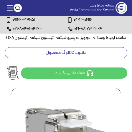
سامانه ارتباط وستا
Vesta Communication System
09126394251
09191302116
021-88482042-3
021-88107923-4
سامانه ارتباط وستا
>
تجهیزات پسیو شبکه
>
کیستون شبکه
>
کیستون Cat6A
>
دانلود کاتالوگ محصول
لطفا تماس بگیرید