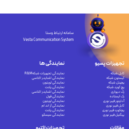
سامانه ارتباط وستا
Vesta Communication System
تجهیزات پسیو
نمایندگی ها
کابل شبکه
نمایندگی تجهیزات شبکهR&M
کیستون شبکه
نمایندگی اشنایدر اکتاسی
پچپنل شبکه
نمایندگی لویتون
پچ کورد شبکه
نمایندگی پلنت
رک دیواری
نمایندگی اشنایدر اکتاسی
رک ایستاده
نمایندگی فول
آداپتور فیبر نوری
نمایندگی لویتون
کابل فیبر نوری
نمایندگی آر اند ام
پچکورد فیبر نوری
نمایندگی پلنت
پیگتیل فیبر نوری
نمایندگی سیسکو
مقالات
تجهیزات اکتیو