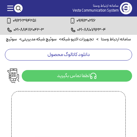
سامانه ارتباط وستا
Vesta Communication System
09126394251
09191302116
021-88482042-3
021-88107923-4
سامانه ارتباط وستا
>
تجهیزات اکتیو شبکه
>
سوئیچ شبکه مدیریتی
>
سوئیچ شبکه ۸ پورت مد
دانلود کاتالوگ محصول
لطفا تماس بگیرید