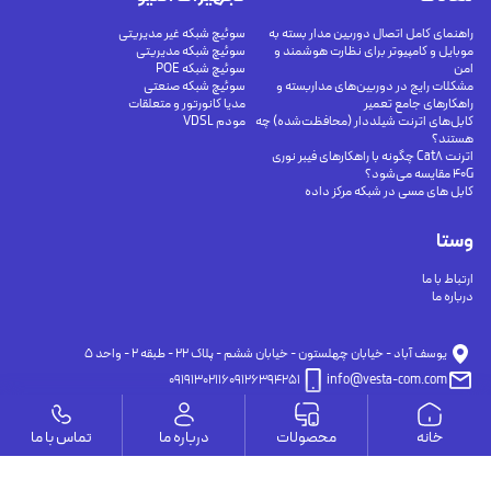
راهنمای کامل اتصال دوربین مدار بسته به
سوئیچ شبکه غیر مدیریتی
موبایل و کامپیوتر برای نظارت هوشمند و
سوئیچ شبکه مدیریتی
امن
سوئیچ شبکه POE
مشکلات رایج در دوربین‌های مداربسته و
سوئیچ شبکه صنعتی
راهکارهای جامع تعمیر
مدیا کانورتور و متعلقات
کابل‌های اترنت شیلددار (محافظت‌شده) چه
مودم VDSL
هستند؟
اترنت Cat8 چگونه با راهکارهای فیبر نوری
40G مقایسه می‌شود؟
کابل های مسی در شبکه مرکز داده
وستا
ارتباط با ما
درباره ما
يوسف آباد - خيابان چهلستون - خيابان ششم - پلاك ٢٢ - طبقه ٢ - واحد ٥
09191302116
09126394251
info@vesta-com.com
خانه
محصولات
درباره ما
تماس با ما