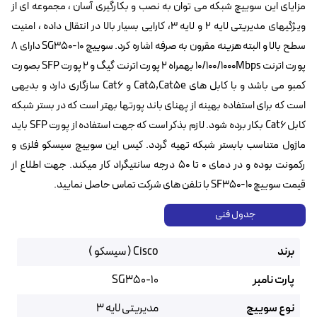
مزایای این سوییچ شبکه می توان به نصب و بکارگیری آسان ، مجموعه ای از
ویژگیهای مدیریتی لایه ۲ و لایه ۳، کارایی بسیار بالا در انتقال داده ، امنیت
سطح بالا و البته هزینه مقرون به صرفه اشاره کرد. سوییچ SG350-10 دارای ۸
پورت اترنت 10/100/1000Mbps بهمراه ۲ پورت اترنت گیگ و ۲ پورت SFP بصورت
کمبو می باشد و با کابل های Cat5,Cat5e و Cat6 سازگاری دارد و بدیهی
است که برای استفاده بهینه از پهنای باند پورتها بهتر است که در بستر شبکه
کابل Cat6 بکار برده شود. لازم بذکر است که جهت استفاده از پورت SFP‌ باید
ماژول متناسب بابستر شبکه تهیه گردد. کیس این سوییچ سیسکو فلزی و
رکمونت بوده و در دمای ۰ تا ۵۰ درجه سانتیگراد کار میکند. جهت اطلاع از
قیمت سوییچ SF350-10 با تلفن های شرکت تماس حاصل نمایید.
جدول فنی
برند
Cisco ( سیسکو )
پارت نامبر
SG350-10
نوع سوییچ
مدیریتی لایه ۳