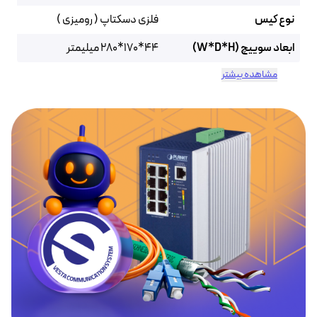
نوع کیس
فلزی دسکتاپ ( رومیزی )
ابعاد سوییچ (W*D*H)
44*170*280 میلیمتر
مشاهده بیشتر