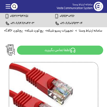
سامانه ارتباط وستا
Vesta Communication System
09126394251
09191302116
021-88482042-3
021-88107923-4
سامانه ارتباط وستا
>
تجهیزات پسیو شبکه
>
پچ کورد شبکه
>
پچکورد Cat6
>
پچکو
لطفا تماس بگیرید