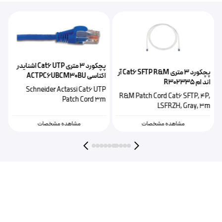
پچکورد ۳ متری Cat6 UTP اشنایدر
پچکورد ۳ متری Cat6 SFTP R&M آر
اکتاسی ACTPC6UBCM30BU
اند ام R302335
3
Schneider Actassi Cat6 UTP
h
R&M Patch Cord Cat6 SFTP, 4P,
Patch Cord 3m
m
LSFRZH, Gray, 3m
مشاهده مشخصات
مشاهده مشخصات