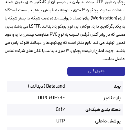
پچکورد فوق UTP بوده بنابراین در دوسر آن از کانکتور های بدون شیلد
استفاده میشود. پچکورد 3 متری با توجه به طولش بیشتر در سمت ایستگاه
کاری (Workstation) برای اتصال دیوایس های تحت شبکه به بستر شبکه یا
به یکدیگر کاربرد دارد . روکش این نوع پچکورد دیتا لند LSFFR می باشد بدین
معنی که در برابر آتش گرفتن نسبت به نوع PVC مقاومت بیشتری دارد و دود
کمتری تولید می کند.لازم بذکر است که پچکوردهای دیتالند فلوک پاس می
باشند. جهت اطلاع از قیمت پچکورد 3متری دیتالند با تلفن های شرکت تماس
حاصل نمایید.
جدول فنی
برند
DataLand ( دیتا لند )
پارت نامبر
DLPC6U30RE
دسته بندی شبکه ای
Cat6
پوشش داخلی
UTP