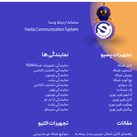
سامانه ارتباط وستا
Vesta Communication System
تجهیزات پسیو
نمایندگی ها
کابل شبکه
نمایندگی تجهیزات شبکهR&M
کیستون شبکه
نمایندگی اشنایدر اکتاسی
پچپنل شبکه
نمایندگی لویتون
پچ کورد شبکه
نمایندگی پلنت
رک دیواری
نمایندگی اشنایدر اکتاسی
رک ایستاده
نمایندگی فول
آداپتور فیبر نوری
نمایندگی لویتون
کابل فیبر نوری
نمایندگی آر اند ام
پچکورد فیبر نوری
نمایندگی پلنت
پیگتیل فیبر نوری
نمایندگی سیسکو
مقالات
تجهیزات اکتیو
راهنمای کامل اتصال دوربین مدار بسته به
سوئیچ شبکه غیر مدیریتی