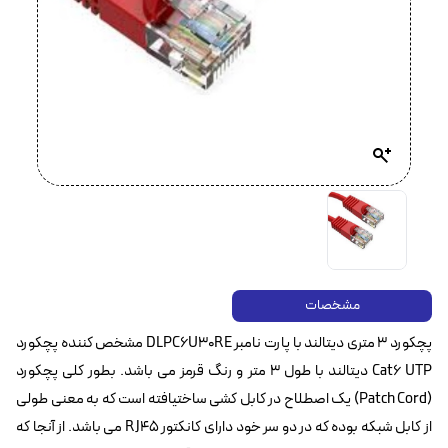
مشخصات
پچکورد 3 متری دیتالند با پارت نامبر DLPC6U30RE مشخص کننده پچکورد
Cat6 UTP‌ دیتالند با طول 3 متر و رنگ قرمز می باشد. بطور کلی پچکورد
(Patch Cord) یک اصطلاح در کابل کشی ساختیافته است که به معنی طولی
از کابل شبکه بوده که در دو سر خود دارای کانکتور RJ45 می باشد. از آنجا که