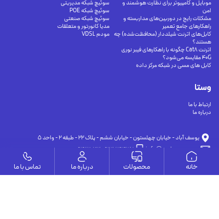
موبایل و کامپیوتر برای نظارت هوشمند و
سوئیچ شبکه مدیریتی
امن
سوئیچ شبکه POE
مشکلات رایج در دوربین‌های مداربسته و
سوئیچ شبکه صنعتی
راهکارهای جامع تعمیر
مدیا کانورتور و متعلقات
کابل‌های اترنت شیلددار (محافظت‌شده) چه
مودم VDSL
هستند؟
اترنت Cat8 چگونه با راهکارهای فیبر نوری
40G مقایسه می‌شود؟
کابل های مسی در شبکه مرکز داده
وستا
ارتباط با ما
درباره ما
يوسف آباد - خيابان چهلستون - خيابان ششم - پلاك ٢٢ - طبقه ٢ - واحد ٥
09191302116
09126394251
info@vesta-com.com
خانه
محصولات
درباره ما
تماس با ما
کلیه حقوق این سایت مربوط به شرکت سامانه ارتباط وستا می باشد