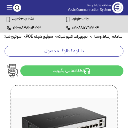
سامانه ارتباط وستا
Vesta Communication System
09126394251
09191302116
021-88482042-3
021-88107923-4
سامانه ارتباط وستا
>
تجهیزات اکتیو شبکه
>
سوئیچ شبکه POE
>
سوئیچ شبکه ۸ پورت POE
دانلود کاتالوگ محصول
لطفا تماس بگیرید