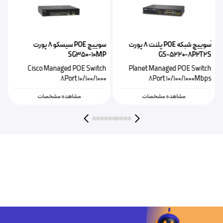
ًسوییچ شبکه POE پلنت ۸ پورت
سوییچ POE سیسکو ۸ پورت
P
SG350-10MP
GS-5220-8P2T2S
t
Cisco Managed POE Switch
Planet Managed POE Switch
s
8Port 10/100/1000
8Port 10/100/1000Mbps
مشاهده مشخصات
مشاهده مشخصات