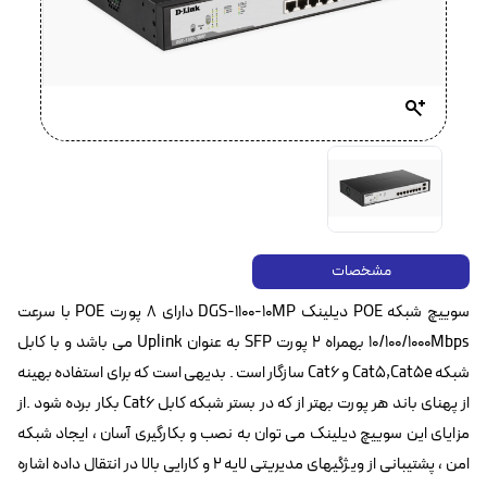
مشخصات
سوییچ شبکه POE دیلینک DGS-1100-10MP‌ دارای ۸ پورت POE با سرعت
10/100/1000Mbps بهمراه ۲ پورت SFP به عنوان Uplink می باشد و با کابل
شبکه Cat5,Cat5e و Cat6 سازگار است . بدیهی است که برای استفاده بهینه
از پهنای باند هر پورت بهتر از که در بستر شبکه کابل Cat6 بکار برده شود .از
مزایای این سوییچ دیلینک می توان به نصب و بکارگیری آسان ، ایجاد شبکه
امن ، پشتیبانی از ویژگیهای مدیریتی لایه ۲ و کارایی بالا در انتقال داده اشاره