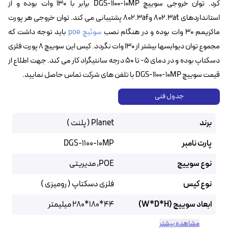
کرد. توان خروجی سوییچ DGS-1100-10MP‌ برابر با ۱۳۰ وات بوده و از
استانداردهای 802.3at و802.3af‌ پشتیبانی می کند. توان خروجی هر پورت
ماکزیمم ۳۰ وات بوده و در هنگام نصب
سوئیچ poe
باید توجه داشت که
مجموع توان دیوایسها بیشتر از ۱۳۰ وات نگردد. کیس این سوییچ ۸ پورت فلزی
دسکتاپ بوده و در دمای ۵- تا ۵۰ درجه سانتیگراد کار می کند. جهت اطلاع از
قیمت سوییچ DGS-1100-10MP با تلفن های شرکت تماس حاصل نمایید.
جدول فنی
برند
Planet ( پلنت )
پارت نامبر
DGS-1100-10MP
نوع سوییچ
POE, مدیریتی
نوع کیس
فلزی دسکتاپ ( رومیزی )
ابعاد سوییچ (W*D*H)
44*180*280 میلیمتر
مشاهده بیشتر