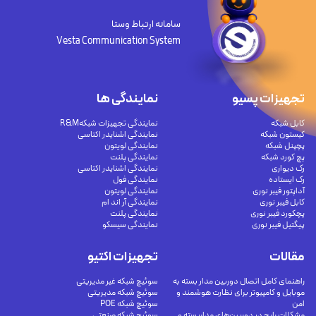
سامانه ارتباط وستا
Vesta Communication System
تجهیزات پسیو
نمایندگی ها
کابل شبکه
نمایندگی تجهیزات شبکهR&M
کیستون شبکه
نمایندگی اشنایدر اکتاسی
پچپنل شبکه
نمایندگی لویتون
پچ کورد شبکه
نمایندگی پلنت
رک دیواری
نمایندگی اشنایدر اکتاسی
رک ایستاده
نمایندگی فول
آداپتور فیبر نوری
نمایندگی لویتون
کابل فیبر نوری
نمایندگی آر اند ام
پچکورد فیبر نوری
نمایندگی پلنت
پیگتیل فیبر نوری
نمایندگی سیسکو
مقالات
تجهیزات اکتیو
راهنمای کامل اتصال دوربین مدار بسته به
سوئیچ شبکه غیر مدیریتی
موبایل و کامپیوتر برای نظارت هوشمند و
سوئیچ شبکه مدیریتی
امن
سوئیچ شبکه POE
مشکلات رایج در دوربین‌های مداربسته و
سوئیچ شبکه صنعتی