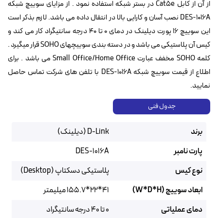
از آن از کابل Cat5e در بستر شبکه استفاده نمود . از مزایای سوییچ شبکه
DES-1016A نصب آسان و کارایی بالا در انتقال داده می باشد. لازم بذکر است
این سوییچ ۱۶ پورت دیلینک در دمای ۰ تا ۴۰ درجه سانتیگراد کار می کند و
کیس آن پلاستیکی می باشد و در دسته بندی سوییچهای SOHO قرار میگیرد .
کلمه SOHO مخفف عبارت Small Office/Home Office می باشد . برای
اطلاع از قیمت سوییچ شبکه DES-1016A با تلفن های شرکت تماس حاصل
نمایید.
جدول فنی
برند
D-Link (دیلینک)
پارت نامبر
DES-1016A
نوع کیس
پلاستیکی دسکتاپ (Desktop)
ابعاد سوییچ (W*D*H)
41*22*155.7 میلیمتر
دمای عملیاتی
0 تا 40 درجه سانتیگراد