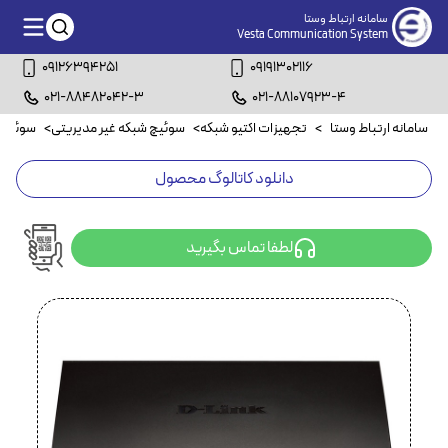
سامانه ارتباط وستا
Vesta Communication System
09126394251
09191302116
021-88482042-3
021-88107923-4
سامانه ارتباط وستا
>
تجهیزات اکتیو شبکه
>
سوئیچ شبکه غیر مدیریتی
>
سوئیچ شبکه
دانلود کاتالوگ محصول
لطفا تماس بگیرید