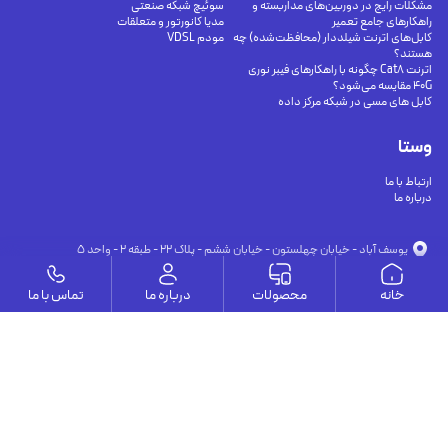
مشکلات رایج در دوربین‌های مداربسته و
سوئیچ شبکه صنعتی
راهکارهای جامع تعمیر
مدیا کانورتور و متعلقات
کابل‌های اترنت شیلددار (محافظت‌شده) چه
مودم VDSL
هستند؟
اترنت Cat8 چگونه با راهکارهای فیبر نوری
40G مقایسه می‌شود؟
کابل های مسی در شبکه مرکز داده
وستا
ارتباط با ما
درباره ما
يوسف آباد - خيابان چهلستون - خيابان ششم - پلاك ٢٢ - طبقه ٢ - واحد ٥
09191302116
09126394251
info@vesta-com.com
خانه
محصولات
درباره ما
تماس با ما
کلیه حقوق این سایت مربوط به شرکت سامانه ارتباط وستا می باشد