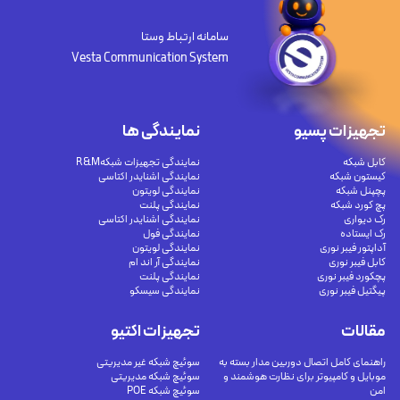
سامانه ارتباط وستا
Vesta Communication System
تجهیزات پسیو
نمایندگی ها
کابل شبکه
نمایندگی تجهیزات شبکهR&M
کیستون شبکه
نمایندگی اشنایدر اکتاسی
پچپنل شبکه
نمایندگی لویتون
پچ کورد شبکه
نمایندگی پلنت
رک دیواری
نمایندگی اشنایدر اکتاسی
رک ایستاده
نمایندگی فول
آداپتور فیبر نوری
نمایندگی لویتون
کابل فیبر نوری
نمایندگی آر اند ام
پچکورد فیبر نوری
نمایندگی پلنت
پیگتیل فیبر نوری
نمایندگی سیسکو
مقالات
تجهیزات اکتیو
راهنمای کامل اتصال دوربین مدار بسته به
سوئیچ شبکه غیر مدیریتی
موبایل و کامپیوتر برای نظارت هوشمند و
سوئیچ شبکه مدیریتی
امن
سوئیچ شبکه POE