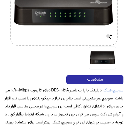
مشخصات
سوییچ شبکه
دیلینک با پارت نامبر DES-1016A درای ۱۶ پورت 10/100Mbps می
باشد . سوییچ غیر مدیریتی است بنابراین نیاز به پیکره بندی ویا نصب نرم افزار
خاص برای راه اندازی ندارد . کافی است این سوییچ را در محلی مناسب قرار داد
و آنرا روشن کرد سپس می توان بین تجهیزات درون شبکه ارتباط برقرار کرد . با
توجه به سرعت پورتهای این نوع سوییچ شبکه بهتر است برای استفاده بهینه