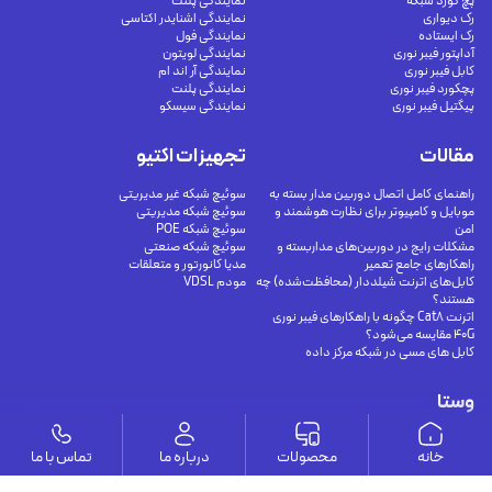
پچ کورد شبکه
نمایندگی پلنت
رک دیواری
نمایندگی اشنایدر اکتاسی
رک ایستاده
نمایندگی فول
آداپتور فیبر نوری
نمایندگی لویتون
کابل فیبر نوری
نمایندگی آر اند ام
پچکورد فیبر نوری
نمایندگی پلنت
پیگتیل فیبر نوری
نمایندگی سیسکو
مقالات
تجهیزات اکتیو
راهنمای کامل اتصال دوربین مدار بسته به
سوئیچ شبکه غیر مدیریتی
موبایل و کامپیوتر برای نظارت هوشمند و
سوئیچ شبکه مدیریتی
امن
سوئیچ شبکه POE
مشکلات رایج در دوربین‌های مداربسته و
سوئیچ شبکه صنعتی
راهکارهای جامع تعمیر
مدیا کانورتور و متعلقات
کابل‌های اترنت شیلددار (محافظت‌شده) چه
مودم VDSL
هستند؟
اترنت Cat8 چگونه با راهکارهای فیبر نوری
40G مقایسه می‌شود؟
کابل های مسی در شبکه مرکز داده
وستا
ارتباط با ما
خانه
محصولات
درباره ما
تماس با ما
درباره ما