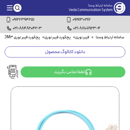
سامانه ارتباط وستا
Vesta Communication System
09126394251
09191302116
021-88482042-3
021-88107923-4
سامانه ارتباط وستا
>
فیبر نوری
>
پچکورد فیبر نوری
>
پچکورد فیبر نوری OM3
>
دانلود کاتالوگ محصول
لطفا تماس بگیرید