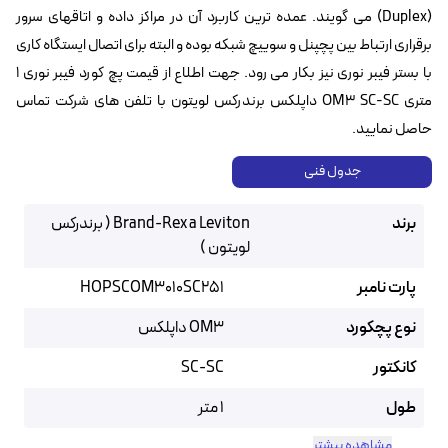
(Duplex) می گویند. عمده ترین کاربرد آن در مراکز داده و اتاقهای سرور
برقراری ارتباط بین پچپنل و سوییچ شبکه بوده و البته برای اتصال ایستگاه کاری
با بستر فیبر نوری نیز بکار می رود. جهت اطلاع از قیمت پچ کورد فیبر نوری ۱
متری OM3 SC-SC داپلکس برندرکس لویتون با تلفن های شرکت تماس
حاصل نمایید.
جدول فنی
برند
Brand-Rex a Leviton ( برندرکس
لویتون )
پارت نامبر
HOPSCOM3010SC251
نوع پچکورد
OM3 داپلکس
کانکتور
SC-SC
طول
1 متر
مشاهده بیشتر