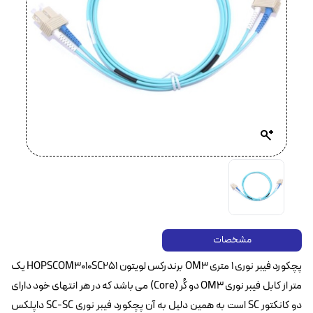
مشخصات
پچکورد فیبر نوری ۱ متری OM3 برندرکس لویتون HOPSCOM3010SC251 یک
متر از کابل فیبر نوری OM3 دو کُر (Core) می باشد که در هر انتهای خود دارای
دو کانکتور SC است به همین دلیل به آن پچکورد فیبر نوری SC-SC داپلکس