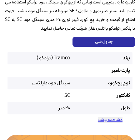
کاربرد دارد . بدیهی است زمانی که از پچ کورد سینگل مود ترامکو استفاده می
کنیم باید بستر فیبر نوری و ماژول SFP مربوطه نیز سینگل مود باشد . جهت
اطلاع از قیمت و خرید پچ کورد فیبر نوری ۲۰ متری سینگل مود SC به SC
داپلکس ترامکو با تلفن های شرکت تماس حاصل نمایید.
جدول فنی
برند
Tramco ( ترامکو )
پارت نامبر
نوع پچکورد
سینگل مود داپلکس
کانکتور
SC
طول
20 متر
مشاهده بیشتر