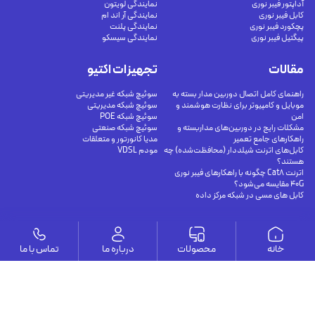
آداپتور فیبر نوری
نمایندگی لویتون
کابل فیبر نوری
نمایندگی آر اند ام
پچکورد فیبر نوری
نمایندگی پلنت
پیگتیل فیبر نوری
نمایندگی سیسکو
مقالات
تجهیزات اکتیو
راهنمای کامل اتصال دوربین مدار بسته به
سوئیچ شبکه غیر مدیریتی
موبایل و کامپیوتر برای نظارت هوشمند و
سوئیچ شبکه مدیریتی
امن
سوئیچ شبکه POE
مشکلات رایج در دوربین‌های مداربسته و
سوئیچ شبکه صنعتی
راهکارهای جامع تعمیر
مدیا کانورتور و متعلقات
کابل‌های اترنت شیلددار (محافظت‌شده) چه
مودم VDSL
هستند؟
اترنت Cat8 چگونه با راهکارهای فیبر نوری
40G مقایسه می‌شود؟
کابل های مسی در شبکه مرکز داده
وستا
خانه
محصولات
درباره ما
تماس با ما
ارتباط با ما
درباره ما
يوسف آباد - خيابان چهلستون - خيابان ششم - پلاك ٢٢ - طبقه ٢ - واحد ٥