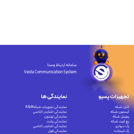
سامانه ارتباط وستا
Vesta Communication System
تجهیزات پسیو
نمایندگی ها
کابل شبکه
نمایندگی تجهیزات شبکهR&M
کیستون شبکه
نمایندگی اشنایدر اکتاسی
پچپنل شبکه
نمایندگی لویتون
پچ کورد شبکه
نمایندگی پلنت
رک دیواری
نمایندگی اشنایدر اکتاسی
رک ایستاده
نمایندگی فول