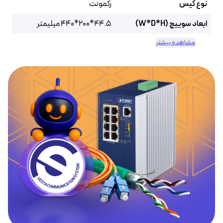
نوع کیس
رکمونت
ابعاد سوییچ (W*D*H)
44.5*200*440 میلیمتر
مشاهده بیشتر