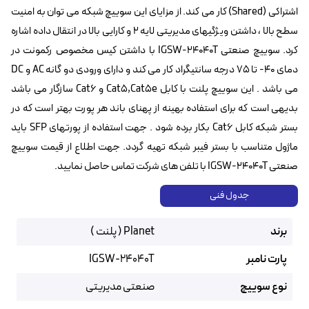
اشتراکی (Shared) کار می کند. از مزایای این سوییچ شبکه می توان به امنیت
سطح بالا ، داشتن ویژگیهای مدیریتی لایه ۲ و کارایی بالا در انتقال داده اشاره
کرد. سوییچ صنعتی IGSW-24040T با داشتن کیس مخصوص رکمونت در
دمای ۴۰- تا ۷۵ درجه سانتیگراد کار می کند و دارای ورودی دو گانه AC و DC
می باشد . این سوییچ پلنت با کابل Cat5,Cat5e و Cat6 سازگار می باشد
بدیهی است که برای استفاده بهینه از پهنای باند هر پورت بهتر است که در
بستر شبکه کابل Cat6 بکار برده شود . جهت استفاده از پورتهای SFP باید
ماژول متناسب با بستر فیبر شبکه تهیه گردد. جهت اطلاع از قیمت سوییچ
صنعتی IGSW-24040T با تلفن های شرکت تماس حاصل نمایید.
جدول فنی
برند
Planet ( پلنت )
پارت نامبر
IGSW-24040T
نوع سوییچ
صنعتی مدیریتی