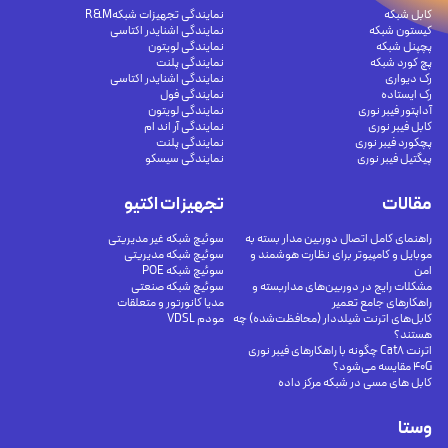
کابل شبکه
نمایندگی تجهیزات شبکهR&M
کیستون شبکه
نمایندگی اشنایدر اکتاسی
پچپنل شبکه
نمایندگی لویتون
پچ کورد شبکه
نمایندگی پلنت
رک دیواری
نمایندگی اشنایدر اکتاسی
رک ایستاده
نمایندگی فول
آداپتور فیبر نوری
نمایندگی لویتون
کابل فیبر نوری
نمایندگی آر اند ام
پچکورد فیبر نوری
نمایندگی پلنت
پیگتیل فیبر نوری
نمایندگی سیسکو
مقالات
تجهیزات اکتیو
راهنمای کامل اتصال دوربین مدار بسته به
سوئیچ شبکه غیر مدیریتی
موبایل و کامپیوتر برای نظارت هوشمند و
سوئیچ شبکه مدیریتی
امن
سوئیچ شبکه POE
مشکلات رایج در دوربین‌های مداربسته و
سوئیچ شبکه صنعتی
راهکارهای جامع تعمیر
مدیا کانورتور و متعلقات
کابل‌های اترنت شیلددار (محافظت‌شده) چه
مودم VDSL
هستند؟
اترنت Cat8 چگونه با راهکارهای فیبر نوری
40G مقایسه می‌شود؟
کابل های مسی در شبکه مرکز داده
وستا