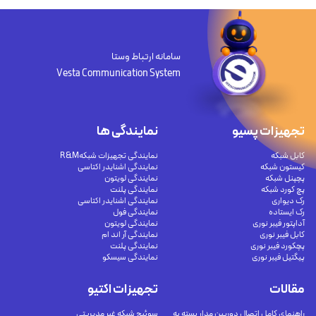
سامانه ارتباط وستا
Vesta Communication System
تجهیزات پسیو
نمایندگی ها
کابل شبکه
نمایندگی تجهیزات شبکهR&M
کیستون شبکه
نمایندگی اشنایدر اکتاسی
پچپنل شبکه
نمایندگی لویتون
پچ کورد شبکه
نمایندگی پلنت
رک دیواری
نمایندگی اشنایدر اکتاسی
رک ایستاده
نمایندگی فول
آداپتور فیبر نوری
نمایندگی لویتون
کابل فیبر نوری
نمایندگی آر اند ام
پچکورد فیبر نوری
نمایندگی پلنت
پیگتیل فیبر نوری
نمایندگی سیسکو
مقالات
تجهیزات اکتیو
راهنمای کامل اتصال دوربین مدار بسته به
سوئیچ شبکه غیر مدیریتی