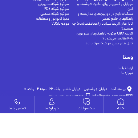
موبایل و کامپیوتر برای نظارت هوشمند و
سوئیچ شبکه مدیریتی
امن
سوئیچ شبکه POE
مشکلات رایج در دوربین‌های مداربسته و
سوئیچ شبکه صنعتی
راهکارهای جامع تعمیر
مدیا کانورتور و متعلقات
کابل‌های اترنت شیلددار (محافظت‌شده) چه
مودم VDSL
هستند؟
اترنت Cat8 چگونه با راهکارهای فیبر نوری
40G مقایسه می‌شود؟
کابل های مسی در شبکه مرکز داده
وستا
ارتباط با ما
درباره ما
يوسف آباد - خيابان چهلستون - خيابان ششم - پلاك ٢٢ - طبقه ٢ - واحد ٥
09191302116
09126394251
info@vesta-com.com
خانه
محصولات
درباره ما
تماس با ما
کلیه حقوق این سایت مربوط به شرکت سامانه ارتباط وستا می باشد