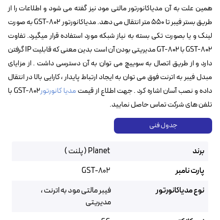
همین علت به آن مدیاکانورتور مالتی مود نیز گفته می شود و اطلاعات را از
طریق بستر فیبر تا 550 متر انتقال می دهد. مدیاکانورتور GST-802 به صورت
لینک و یا بصورت تکی بسته به نیاز شبکه مورد استفاده قرار میگیرد. تفاوت
GST-802 با GT-802 مدیریتی بودن آن است بدین معنی که قابلیت IP گرفتن
دارد و از طریق اتصال به سوییچ می توان به آن دسترسی داشت . از مزایای
مبدل فیبر به اترنت فوق می توان به ایجاد ارتباط پایدار ، کارایی بالا در انتقال
داده و نصب آسان اشاره کرد . جهت اطلاع از قیمت
مدیا کانورتور
GST-802 با
تلفن های شرکت تماس حاصل نمایید.
جدول فنی
برند
Planet ( پلنت )
پارت نامبر
GST-802
نوع مدیاکانورتور
فیبر مالتی مود به اترنت ،
مدیریتی