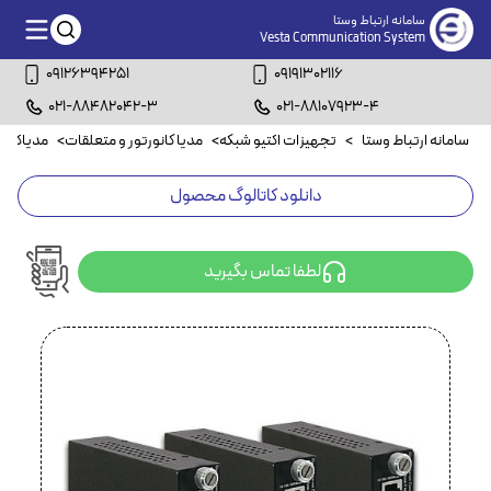
سامانه ارتباط وستا
Vesta Communication System
09126394251
09191302116
021-88482042-3
021-88107923-4
سامانه ارتباط وستا
>
تجهیزات اکتیو شبکه
>
مدیا کانورتور و متعلقات
>
مدیاکانوت
دانلود کاتالوگ محصول
لطفا تماس بگیرید