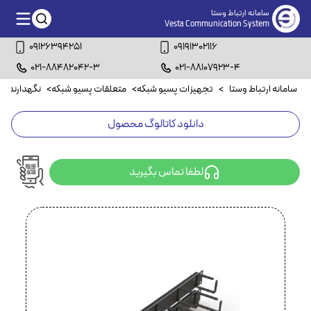
سامانه ارتباط وستا
Vesta Communication System
09126394251
09191302116
021-88482042-3
021-88107923-4
سامانه ارتباط وستا
>
تجهیزات پسیو شبکه
>
متعلقات پسیو شبکه
>
نگهدارنده ک
دانلود کاتالوگ محصول
لطفا تماس بگیرید