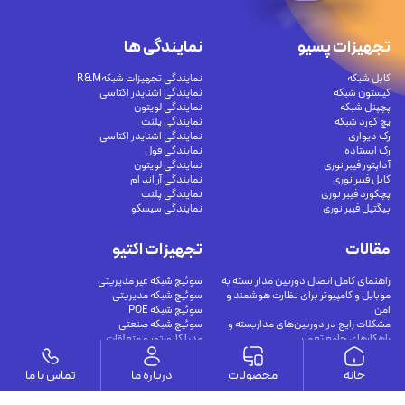
تجهیزات پسیو
نمایندگی ها
کابل شبکه
نمایندگی تجهیزات شبکهR&M
کیستون شبکه
نمایندگی اشنایدر اکتاسی
پچپنل شبکه
نمایندگی لویتون
پچ کورد شبکه
نمایندگی پلنت
رک دیواری
نمایندگی اشنایدر اکتاسی
رک ایستاده
نمایندگی فول
آداپتور فیبر نوری
نمایندگی لویتون
کابل فیبر نوری
نمایندگی آر اند ام
پچکورد فیبر نوری
نمایندگی پلنت
پیگتیل فیبر نوری
نمایندگی سیسکو
مقالات
تجهیزات اکتیو
راهنمای کامل اتصال دوربین مدار بسته به
سوئیچ شبکه غیر مدیریتی
موبایل و کامپیوتر برای نظارت هوشمند و
سوئیچ شبکه مدیریتی
امن
سوئیچ شبکه POE
مشکلات رایج در دوربین‌های مداربسته و
سوئیچ شبکه صنعتی
راهکارهای جامع تعمیر
مدیا کانورتور و متعلقات
کابل‌های اترنت شیلددار (محافظت‌شده) چه
مودم VDSL
هستند؟
خانه
محصولات
درباره ما
تماس با ما
اترنت Cat8 چگونه با راهکارهای فیبر نوری
40G مقایسه می‌شود؟