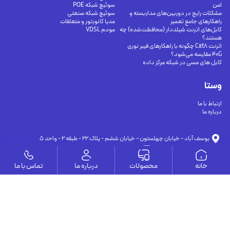
امن
سوئیچ شبکه POE
مشکلات رایج در دوربین‌های مداربسته و
سوئیچ شبکه صنعتی
راهکارهای جامع تعمیر
مدیا کانورتور و متعلقات
کابل‌های اترنت شیلددار (محافظت‌شده) چه
مودم VDSL
هستند؟
اترنت Cat8 چگونه با راهکارهای فیبر نوری
40G مقایسه می‌شود؟
کابل های مسی در شبکه مرکز داده
وستا
ارتباط با ما
درباره ما
يوسف آباد - خيابان چهلستون - خيابان ششم - پلاك ٢٢ - طبقه ٢ - واحد ٥
09191302116
09126394251
info@vesta-com.com
خانه
محصولات
درباره ما
تماس با ما
کلیه حقوق این سایت مربوط به شرکت سامانه ارتباط وستا می باشد