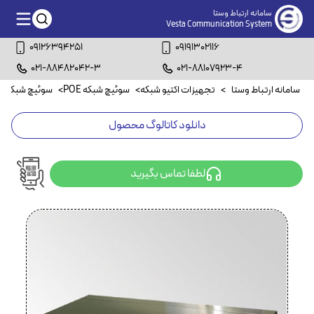
سامانه ارتباط وستا
Vesta Communication System
09126394251
09191302116
021-88482042-3
021-88107923-4
سامانه ارتباط وستا
>
تجهیزات اکتیو شبکه
>
سوئیچ شبکه POE
>
سوئیچ شبکه ۸ پورت POE
دانلود کاتالوگ محصول
لطفا تماس بگیرید