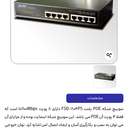
مشخصات
سوییچ شبکه POE پلنت FSD-804PS دارای 8 پورت 10/100Mbps است که
فقط ۴ پورت آن POE می باشد. این سوییچ شبکه اسمارت بوده و از مزایای آن
می توان به نصب و بکارگیری آسان و ایجاد اتصال امن اشاره کرد. توان خروجی