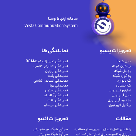
سامانه ارتباط وستا
Vesta Communication System
تجهیزات پسیو
نمایندگی ها
کابل شبکه
نمایندگی تجهیزات شبکهR&M
کیستون شبکه
نمایندگی اشنایدر اکتاسی
پچپنل شبکه
نمایندگی لویتون
پچ کورد شبکه
نمایندگی پلنت
رک دیواری
نمایندگی اشنایدر اکتاسی
رک ایستاده
نمایندگی فول
آداپتور فیبر نوری
نمایندگی لویتون
کابل فیبر نوری
نمایندگی آر اند ام
پچکورد فیبر نوری
نمایندگی پلنت
پیگتیل فیبر نوری
نمایندگی سیسکو
مقالات
تجهیزات اکتیو
راهنمای کامل اتصال دوربین مدار بسته به
سوئیچ شبکه غیر مدیریتی
موبایل و کامپیوتر برای نظارت هوشمند و
سوئیچ شبکه مدیریتی