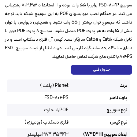
سوییچ FSD-804P برابر با ۵۵ وات بوده و از استاندارد 802.3af پشتیبانی
می کند. در هنگام نصب دیوایسهای POE‌ به این سوییچ شبکه باید توجه
داشت که مجموع توان بیشتر از ۵۵ وات نشود و همچنین دیوایس با توان
بیش از ۱۵ وات به هر پورت POE متصل نشود. سوییچ ۸ پورت POE فوق با
کابل شبکه Cat5 و Cat5e سازگار است. کیس آن فلزی دسکتاپ است و در
دمای ۰ تا 40 درجه سانتیگراد کار می کند . جهت اطلاع از قیمت سوییچ FSD-
804PS با تلفن های شرکت تماس حاصل نمایید.
جدول فنی
برند
Planet ( پلنت )
پارت نامبر
FSD-804PS
نوع سوییچ
POE, اسمارت
نوع کیس
فلزی دسکتاپ ( رومیزی )
ابعاد سوییچ (W*D*H)
43*135*217 میلیمتر