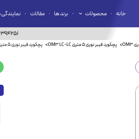
خانه
محصولات
برند ها
مقالات
نمایندگی 
6394251
OM3
>
پچکورد فیبر نوری ۵ متری OM3 LC-LC
>
پچکورد فیبر نوری ۵ متری OM3 داپلکس برندرکس لویتون HOPLCOM3050LC253