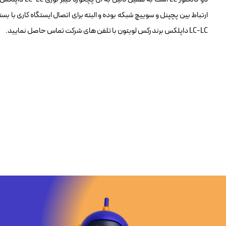
LC-LC داپلکس برندرکس لویتون با تلفن های شرکت تماس حاصل نمایید.