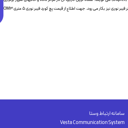
ارتباط بین پچپنل و سوییچ شبکه بوده و البته برای اتصال ایستگاه کاری با بستر فیبر نوری نیز بکار می رود. جهت اطلاع از قیمت پچ کورد فیبر نوری ۵ متری OM3
سامانه ارتباط وستا
Vesta Communication System