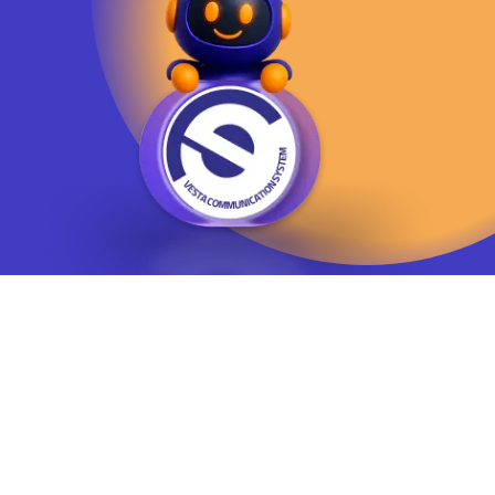
يوسف آباد - خيابان چهلستون - خيابان ششم - پلاك ٢٢ - طبقه ٢ - واحد ٥