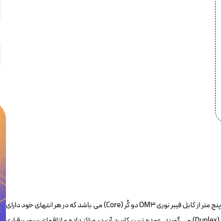
پچکورد فیبر نوری ۵ متری OM3 برندرکس لویتون HOPLCOM3050LC253 پنج متر از کابل فیبر نوری OM3 دو کُر (Core) می باشد که در هر انتهای خود دارای
دو کانکتور LC است به همین دلیل به آن پچکورد فیبر نوری LC-LC داپلکس (Duplex) می گویند. عمده ترین کاربرد آن در مراکز داده و اتاقهای سرور برقراری