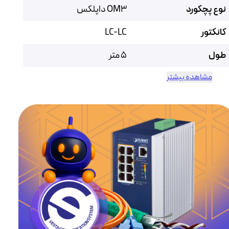
نوع پچکورد
OM3 داپلکس
کانکتور
LC-LC
طول
5 متر
مشاهده بیشتر