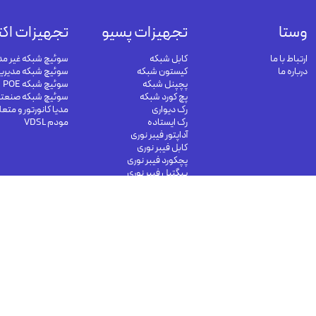
وستا
تجهیزات پسیو
تجهیزات اکت
ارتباط با ما
کابل شبکه
سوئیچ شبکه غیر مد
درباره ما
کیستون شبکه
سوئیچ شبکه مدیری
پچپنل شبکه
سوئیچ شبکه POE
پچ کورد شبکه
سوئیچ شبکه صنعت
رک دیواری
مدیا کانورتور و متع
رک ایستاده
مودم VDSL
آداپتور فیبر نوری
کابل فیبر نوری
پچکورد فیبر نوری
پیگتیل فیبر نوری
info@vesta-
09191302116
09126394251
com.com