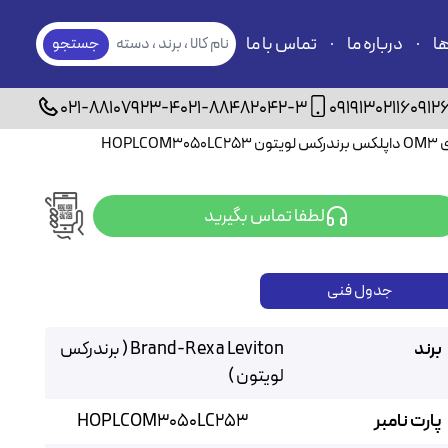
ها
درباره ما
تماس با ما
نام کالا ، برند ، دسته
جستجو
بندی
021-88107923-4
021-88482042-3
09191302116
0912
لطفا تماس بگیرید
جدول فنی
برند
Brand-Rex a Leviton ( برندرکس
لویتون )
پارت نامبر
HOPLCOM3050LC253