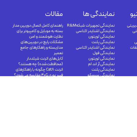
یو
نمایندگی ها
مقالات
یریتی
نمایندگی تجهیزات شبکهR&M
راهنمای کامل اتصال دوربین مدار
تی
نمایندگی اشنایدر اکتاسی
بسته به موبایل و کامپیوتر برای
نمایندگی لویتون
نظارت هوشمند و امن
ی
نمایندگی پلنت
مشکلات رایج در دوربین‌های
لقات
نمایندگی اشنایدر اکتاسی
مداربسته و راهکارهای جامع
نمایندگی فول
تعمیر
نمایندگی لویتون
کابل‌های اترنت شیلددار
نمایندگی آر اند ام
(محافظت‌شده) چه هستند؟
نمایندگی پلنت
اترنت Cat8 چگونه با راهکارهای
نمایندگی سیسکو
فیبر نوری 40G مقایسه می‌شود؟
کابل های مسی در شبکه مرکز
داده