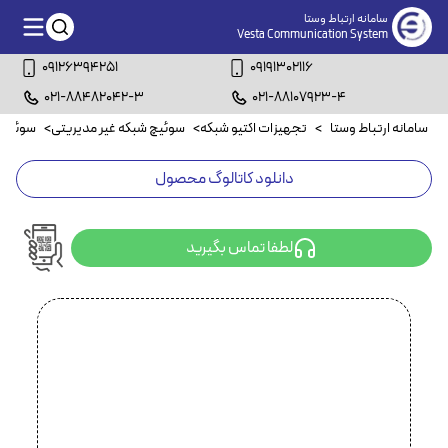
سامانه ارتباط وستا
Vesta Communication System
09126394251
09191302116
021-88482042-3
021-88107923-4
سامانه ارتباط وستا
>
تجهیزات اکتیو شبکه
>
سوئیچ شبکه غیر مدیریتی
>
سوئیچ شبکه
دانلود کاتالوگ محصول
لطفا تماس بگیرید