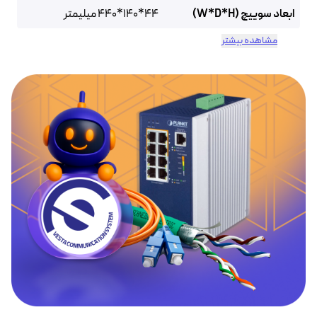
ابعاد سوییچ (W*D*H)
44*140*440 میلیمتر
مشاهده بیشتر