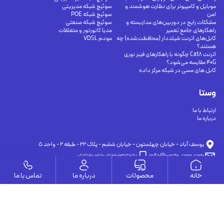
موبایل و کامپیوتر برای نظارت هوشمند و
سوئیچ شبکه مدیریتی
امن
سوئیچ شبکه POE
مشکلات رایج در دوربین‌های مداربسته و
سوئیچ شبکه صنعتی
راهکارهای جامع تعمیر
مدیا کانورتور و متعلقات
کابل‌های اترنت شیلددار (محافظت‌شده) چه
مودم VDSL
هستند؟
اترنت Cat8 چگونه با راهکارهای فیبر نوری
40G مقایسه می‌شود؟
کابل های مسی در شبکه مرکز داده
وستا
ارتباط با ما
درباره ما
يوسف آباد - خيابان چهلستون - خيابان ششم - پلاك ٢٢ - طبقه ٢ - واحد ٥
09191302116
09126394251
info@vesta-com.com
خانه
محصولات
درباره ما
تماس با ما
کلیه حقوق این سایت مربوط به شرکت سامانه ارتباط وستا می باشد