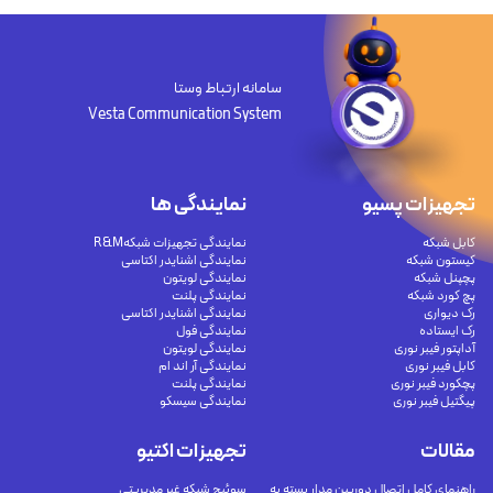
سامانه ارتباط وستا
Vesta Communication System
تجهیزات پسیو
نمایندگی ها
کابل شبکه
نمایندگی تجهیزات شبکهR&M
کیستون شبکه
نمایندگی اشنایدر اکتاسی
پچپنل شبکه
نمایندگی لویتون
پچ کورد شبکه
نمایندگی پلنت
رک دیواری
نمایندگی اشنایدر اکتاسی
رک ایستاده
نمایندگی فول
آداپتور فیبر نوری
نمایندگی لویتون
کابل فیبر نوری
نمایندگی آر اند ام
پچکورد فیبر نوری
نمایندگی پلنت
پیگتیل فیبر نوری
نمایندگی سیسکو
مقالات
تجهیزات اکتیو
راهنمای کامل اتصال دوربین مدار بسته به
سوئیچ شبکه غیر مدیریتی