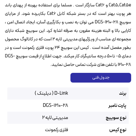
Cat5,Cat5e و Cat6 سازگار است . مسلما برای استفاده بهینه از پهنای باند
هر پورت بهتر است که در بستر شبکه کابل Cat6 بکاربرده شود. از مزایای
سوییچ DGS-1210-28 می توان به نصب و بکارگیری آسان، ایجاد اتصال امن ،
کارایی بالا و البته هزینه مقرون به صرفه اشاره کرد. این سوییچ شبکه دارای
مجموعه ای مناسب از ویژگیهای مدیریتی لایه ۲ است که در کاتالوگ محصول
بطور مفصل آمده است . کیس این سوییچ ۲۴ پورت فلزی رکمونت است و در
دمای ۵- تا ۵۰ درجه سانتیگراد کار میکند. جهت اطلاع از قیمت سوییچ DGS-
1210-28 با تلفن های شرکت تماس حاصل نمایید.
جدول فنی
برند
D-Link ( دیلینک )
پارت نامبر
DGS-1210-28
نوع سوییچ
مدیریتی لایه ۲
نوع کیس
فلزی رکمونت