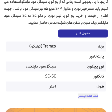
کاربرد دارد . بدیهی است زمانی که از پچ کورد سینگل مود ترامکو استفاده می
کنیم باید بستر فیبر نوری و ماژول SFP مربوطه نیز سینگل مود باشد . جهت
اطلاع از قیمت و خرید پچ کورد فیبر نوری ترامکو SC به SC سینگل مود
داپلکس یک متری با تلفن های شرکت تماس حاصل نمایید.
جدول فنی
برند
Tramco ( ترامکو )
پارت نامبر
نوع پچکورد
سینگل مود داپلکس
کانکتور
SC-SC
طول
1 متر
مشاهده بیشتر