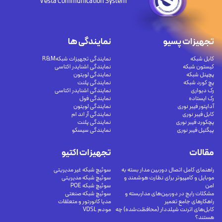
Vesta Communication System
تجهیزات پسیو
نمایندگی ها
کابل شبکه
نمایندگی تجهیزات شبکهR&M
کیستون شبکه
نمایندگی اشنایدر اکتاسی
پچپنل شبکه
نمایندگی لویتون
پچ کورد شبکه
نمایندگی پلنت
رک دیواری
نمایندگی اشنایدر اکتاسی
رک ایستاده
نمایندگی فول
آداپتور فیبر نوری
نمایندگی لویتون
کابل فیبر نوری
نمایندگی آر اند ام
پچکورد فیبر نوری
نمایندگی پلنت
پیگتیل فیبر نوری
نمایندگی سیسکو
مقالات
تجهیزات اکتیو
راهنمای کامل اتصال دوربین مدار بسته به
سوئیچ شبکه غیر مدیریتی
موبایل و کامپیوتر برای نظارت هوشمند و
سوئیچ شبکه مدیریتی
امن
سوئیچ شبکه POE
مشکلات رایج در دوربین‌های مداربسته و
سوئیچ شبکه صنعتی
راهکارهای جامع تعمیر
مدیا کانورتور و متعلقات
کابل‌های اترنت شیلددار (محافظت‌شده) چه
مودم VDSL
هستند؟