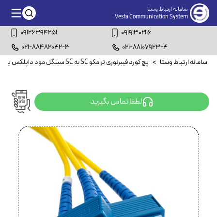
سامانه ارتباط وستا
Vesta Communication System
09126394251
09191302116
021-88482042-3
021-88107923-4
سامانه ارتباط وستا
>
پچ کورد فیبرنوری ترامکو SC به SC سینگل مود داپلکس یک متری
لطفا تماس بگیرید