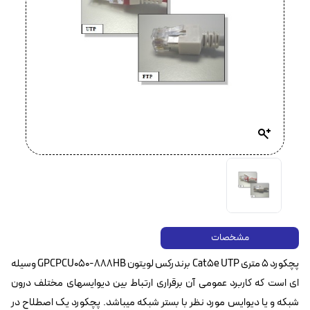
مشخصات
پچکورد ۵ متری Cat5e UTP برندرکس لویتون GPCPCU050-888HB وسیله
ای است که کاربرد عمومی آن برقراری ارتباط بین دیوایسهای مختلف درون
شبکه و یا دیوایس مورد نظر با بستر شبکه میباشد. پچکورد یک اصطلاح در