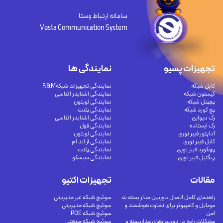
سامانه ارتباط وستا
Vesta Communication System
تجهیزات پسیو
نمایندگی ها
کابل شبکه
نمایندگی تجهیزات شبکهR&M
کیستون شبکه
نمایندگی اشنایدر اکتاسی
پچپنل شبکه
نمایندگی لویتون
پچ کورد شبکه
نمایندگی پلنت
رک دیواری
نمایندگی اشنایدر اکتاسی
رک ایستاده
نمایندگی فول
آداپتور فیبر نوری
نمایندگی لویتون
کابل فیبر نوری
نمایندگی آر اند ام
پچکورد فیبر نوری
نمایندگی پلنت
پیگتیل فیبر نوری
نمایندگی سیسکو
مقالات
تجهیزات اکتیو
راهنمای کامل اتصال دوربین مدار بسته به
سوئیچ شبکه غیر مدیریتی
موبایل و کامپیوتر برای نظارت هوشمند و
سوئیچ شبکه مدیریتی
امن
سوئیچ شبکه POE
مشکلات رایج در دوربین‌های مداربسته و
سوئیچ شبکه صنعتی