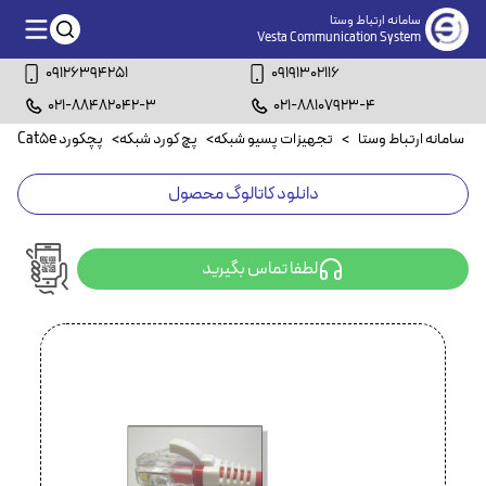
سامانه ارتباط وستا
Vesta Communication System
09126394251
09191302116
021-88482042-3
021-88107923-4
سامانه ارتباط وستا
>
تجهیزات پسیو شبکه
>
پچ کورد شبکه
>
پچکورد Cat5e
>
پ
دانلود کاتالوگ محصول
لطفا تماس بگیرید