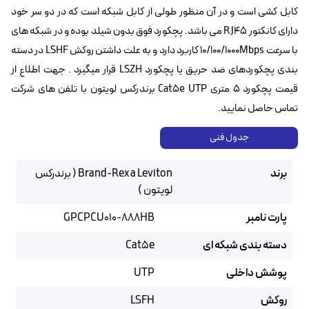
کابل کشی است و در آن منظور طولی از کابل شبکه است که در دو سر خود
دارای کانکتور RJ45 می باشد. پچکورد فوق بدون شیلد بوده و در شبکه های
با سرعت 10/100/1000Mbps کاربرد دارد و به علت داشتن روکش LSHF در دسته
بندی پچکوردهای ضد حریق یا پچکورد LSZH قرار میگیرد . جهت اطلاع از
قیمت پچکورد ۵ متری Cat5e UTP برندرکس لویتون با تلفن های شرکت
تماس حاصل نمایید.
جدول فنی
برند
Brand-Rex a Leviton ( برندرکس
لویتون )
پارت نامبر
GPCPCU010-888HB
دسته بندی شبکه ای
Cat5e
پوشش داخلی
UTP
روکش
LSFH