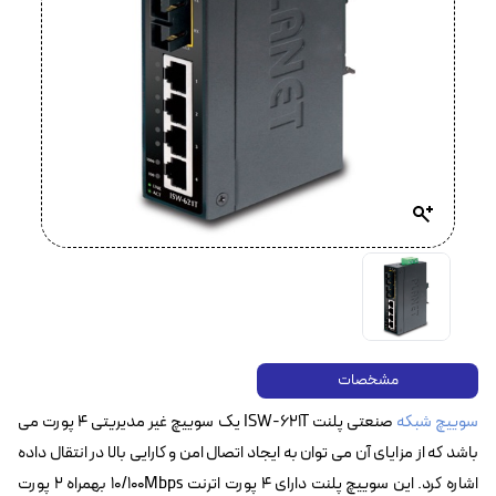
مشخصات
سوییچ شبکه
صنعتی پلنت ISW-621T یک سوییچ غیر مدیریتی ۴ پورت می
باشد که از مزایای آن می توان به ایجاد اتصال امن و کارایی بالا در انتقال داده
اشاره کرد. این سوییچ پلنت دارای ۴ پورت اترنت 10/100Mbps بهمراه ۲ پورت