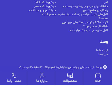
امن
سوئیچ شبکه POE
مشکلات رایج در دوربین‌های مداربسته و
سوئیچ شبکه صنعتی
راهکارهای جامع تعمیر
مدیا کانورتور و متعلقات
کابل‌های اترنت شیلددار (محافظت‌شده) چه
مودم VDSL
هستند؟
اترنت Cat8 چگونه با راهکارهای فیبر نوری
40G مقایسه می‌شود؟
کابل های مسی در شبکه مرکز داده
وستا
ارتباط با ما
درباره ما
يوسف آباد - خيابان چهلستون - خيابان ششم - پلاك ٢٢ - طبقه ٢ - واحد ٥
09191302116
09126394251
info@vesta-com.com
خانه
محصولات
درباره ما
تماس با ما
کلیه حقوق این سایت مربوط به شرکت سامانه ارتباط وستا می باشد