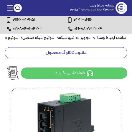
سامانه ارتباط وستا
Vesta Communication System
09126394251
09191302116
021-88482042-3
021-88107923-4
سامانه ارتباط وستا
>
تجهیزات اکتیو شبکه
>
سوئیچ شبکه صنعتی
>
سوئیچ صنعتی۴ پ
دانلود کاتالوگ محصول
لطفا تماس بگیرید