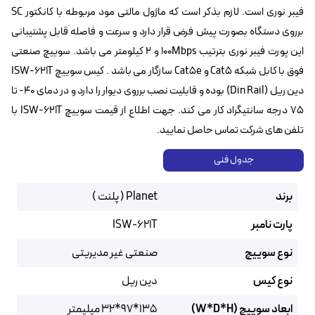
فیبر نوری است. لازم بذکر است که ماژول مالتی مود مربوطه با کانکتور SC
برروی دستگاه بصورت پیش فرض قرار دارد و سرعت و فاصله قابل پشتیبانی
این پورت فیبر نوری بترتیب 100Mbps و ۲ کیلومتر می باشد. سوییچ صنعتی
فوق با کابل شبکه Cat5 و Cat5e سازگار می باشد . کیس سوییچ ISW-621T
دین ریل (Din Rail) بوده و قابلیت نصب برروی دیوار را دارد و در دمای ۴۰- تا
۷۵ درجه سانتیگراد کار می کند. جهت اطلاع از قیمت سوییچ ISW-621T با
تلفن های شرکت تماس حاصل نمایید.
جدول فنی
برند
Planet ( پلنت )
پارت نامبر
ISW-621T
نوع سوییچ
صنعتی غیر مدیریتی
نوع کیس
دین ریل
ابعاد سوییچ (W*D*H)
135*97*32 میلیمتر