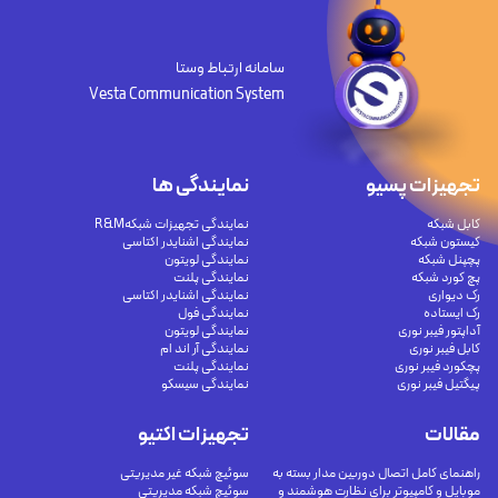
سامانه ارتباط وستا
Vesta Communication System
تجهیزات پسیو
نمایندگی ها
کابل شبکه
نمایندگی تجهیزات شبکهR&M
کیستون شبکه
نمایندگی اشنایدر اکتاسی
پچپنل شبکه
نمایندگی لویتون
پچ کورد شبکه
نمایندگی پلنت
رک دیواری
نمایندگی اشنایدر اکتاسی
رک ایستاده
نمایندگی فول
آداپتور فیبر نوری
نمایندگی لویتون
کابل فیبر نوری
نمایندگی آر اند ام
پچکورد فیبر نوری
نمایندگی پلنت
پیگتیل فیبر نوری
نمایندگی سیسکو
مقالات
تجهیزات اکتیو
راهنمای کامل اتصال دوربین مدار بسته به
سوئیچ شبکه غیر مدیریتی
موبایل و کامپیوتر برای نظارت هوشمند و
سوئیچ شبکه مدیریتی