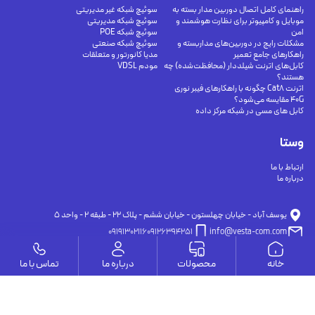
راهنمای کامل اتصال دوربین مدار بسته به
سوئیچ شبکه غیر مدیریتی
موبایل و کامپیوتر برای نظارت هوشمند و
سوئیچ شبکه مدیریتی
امن
سوئیچ شبکه POE
مشکلات رایج در دوربین‌های مداربسته و
سوئیچ شبکه صنعتی
راهکارهای جامع تعمیر
مدیا کانورتور و متعلقات
کابل‌های اترنت شیلددار (محافظت‌شده) چه
مودم VDSL
هستند؟
اترنت Cat8 چگونه با راهکارهای فیبر نوری
40G مقایسه می‌شود؟
کابل های مسی در شبکه مرکز داده
وستا
ارتباط با ما
درباره ما
يوسف آباد - خيابان چهلستون - خيابان ششم - پلاك ٢٢ - طبقه ٢ - واحد ٥
09191302116
09126394251
info@vesta-com.com
خانه
محصولات
درباره ما
تماس با ما
کلیه حقوق این سایت مربوط به شرکت سامانه ارتباط وستا می باشد