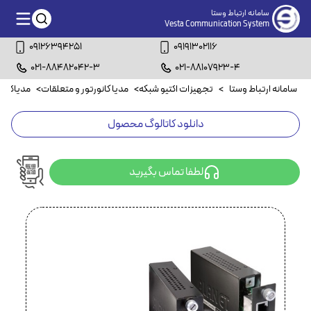
سامانه ارتباط وستا
Vesta Communication System
09126394251
09191302116
021-88482042-3
021-88107923-4
سامانه ارتباط وستا
>
تجهیزات اکتیو شبکه
>
مدیا کانورتور و متعلقات
>
مدیاکانور
دانلود کاتالوگ محصول
لطفا تماس بگیرید