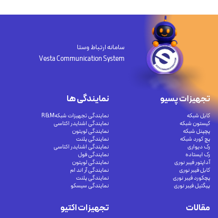
سامانه ارتباط وستا
Vesta Communication System
تجهیزات پسیو
نمایندگی ها
کابل شبکه
نمایندگی تجهیزات شبکهR&M
کیستون شبکه
نمایندگی اشنایدر اکتاسی
پچپنل شبکه
نمایندگی لویتون
پچ کورد شبکه
نمایندگی پلنت
رک دیواری
نمایندگی اشنایدر اکتاسی
رک ایستاده
نمایندگی فول
آداپتور فیبر نوری
نمایندگی لویتون
کابل فیبر نوری
نمایندگی آر اند ام
پچکورد فیبر نوری
نمایندگی پلنت
پیگتیل فیبر نوری
نمایندگی سیسکو
مقالات
تجهیزات اکتیو