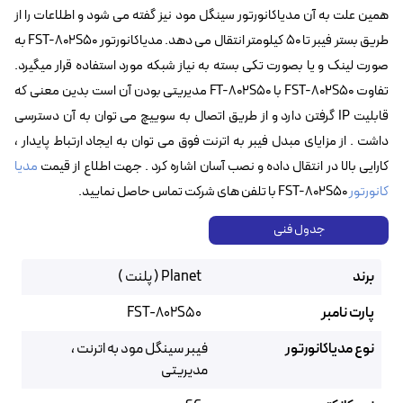
همین علت به آن مدیاکانورتور سینگل مود نیز گفته می شود و اطلاعات را از
طریق بستر فیبر تا ۵۰ کیلومتر انتقال می دهد. مدیاکانورتور FST-802S50 به
صورت لینک و یا بصورت تکی بسته به نیاز شبکه مورد استفاده قرار میگیرد.
تفاوت FST-802S50 با FT-802S50 مدیریتی بودن آن است بدین معنی که
قابلیت IP گرفتن دارد و از طریق اتصال به سوییچ می توان به آن دسترسی
داشت . از مزایای مبدل فیبر به اترنت فوق می توان به ایجاد ارتباط پایدار ،
کارایی بالا در انتقال داده و نصب آسان اشاره کرد . جهت اطلاع از قیمت
مدیا
کانورتور
FST-802S50 با تلفن های شرکت تماس حاصل نمایید.
جدول فنی
برند
Planet ( پلنت )
پارت نامبر
FST-802S50
نوع مدیاکانورتور
فیبر سینگل مود به اترنت ،
مدیریتی