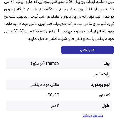
میرود مانند ارتباط پچ پنل SC با مدیاکانورتورهایی که دارای پورت SC می
باشند و یا ارتباط تجهیزات فیبر نوری ایستگاه کاری با بستر شبکه از طریق
پورتهای فیبر نوری که بر روی دیوار یا ترانک قرار می گیرند . بدیهی است پچ
کورد فیبر نوری مالتی مود در کنار تجهیزات فیبر نوری مالتی مود کاربرد دارد .
جهت اطلاع از قیمت و خرید پچ کورد فیبر نوری ترامکو ۲ متری SC-SC مالتی
مود داپلکس با شماره تلفن های شرکت تماس حاصل نمایید.
جدول فنی
برند
Tramco ( ترامکو )
پارت نامبر
نوع پچکورد
مالتی مود داپلکس
کانکتور
SC-SC
طول
2 متر
مشاهده بیشتر