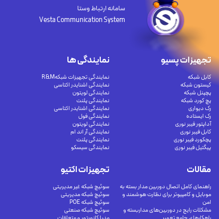
سامانه ارتباط وستا
Vesta Communication System
تجهیزات پسیو
نمایندگی ها
کابل شبکه
نمایندگی تجهیزات شبکهR&M
کیستون شبکه
نمایندگی اشنایدر اکتاسی
پچپنل شبکه
نمایندگی لویتون
پچ کورد شبکه
نمایندگی پلنت
رک دیواری
نمایندگی اشنایدر اکتاسی
رک ایستاده
نمایندگی فول
آداپتور فیبر نوری
نمایندگی لویتون
کابل فیبر نوری
نمایندگی آر اند ام
پچکورد فیبر نوری
نمایندگی پلنت
پیگتیل فیبر نوری
نمایندگی سیسکو
مقالات
تجهیزات اکتیو
راهنمای کامل اتصال دوربین مدار بسته به
سوئیچ شبکه غیر مدیریتی
موبایل و کامپیوتر برای نظارت هوشمند و
سوئیچ شبکه مدیریتی
امن
سوئیچ شبکه POE
مشکلات رایج در دوربین‌های مداربسته و
سوئیچ شبکه صنعتی
راهکارهای جامع تعمیر
مدیا کانورتور و متعلقات