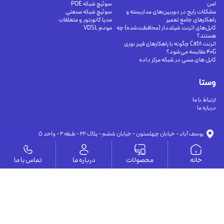
امن
سوئیچ شبکه POE
مشکلات رایج در دوربین‌های مداربسته و
سوئیچ شبکه صنعتی
راهکارهای جامع تعمیر
مدیا کانورتور و متعلقات
کابل‌های اترنت شیلددار (محافظت‌شده) چه
مودم VDSL
هستند؟
اترنت Cat8 چگونه با راهکارهای فیبر نوری
40G مقایسه می‌شود؟
کابل های مسی در شبکه مرکز داده
وستا
ارتباط با ما
درباره ما
يوسف آباد - خيابان چهلستون - خيابان ششم - پلاك ٢٢ - طبقه ٢ - واحد ٥
09191302116
09126394251
info@vesta-com.com
خانه
محصولات
درباره ما
تماس با ما
کلیه حقوق این سایت مربوط به شرکت سامانه ارتباط وستا می باشد