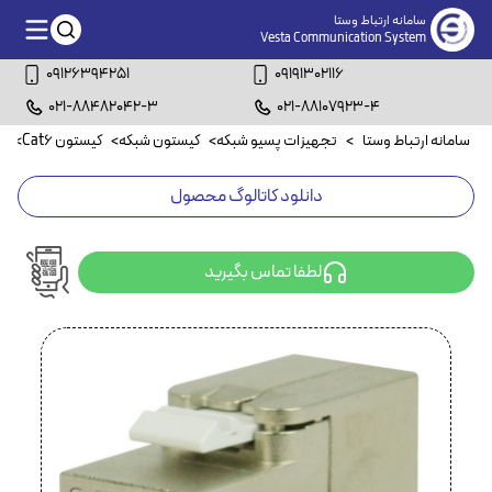
سامانه ارتباط وستا
Vesta Communication System
09126394251
09191302116
021-88482042-3
021-88107923-4
سامانه ارتباط وستا
>
تجهیزات پسیو شبکه
>
کیستون شبکه
>
کیستون Cat6
>
کی
دانلود کاتالوگ محصول
لطفا تماس بگیرید