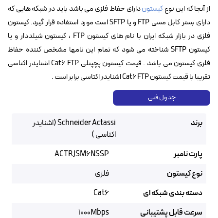
از آنجا که این نوع
کیستون
دارای حفاظ فلزی می باشد باید در شبکه هایی که
دارای بستر کابل مسی FTP و یا SFTP است مورد استفاده قرار گیرد. کیستون
فلزی در بازار شبکه ایران با نام های کیستون FTP ، کیستون شیلددار و یا
کیستون SFTP شناخته می شود که تمام این نامها مشخص کننده حفاظ
فلزی کیستون می باشد . قیمت کیستون پچپنلی Cat6 FTP اشنایدر اکتاسی
تقریبا با قیمت کیستون Cat6 FTP اشنایدر اکتاسی برابر است .
جدول فنی
برند
Schneider Actassi (اشنایدر
اکتاسی )
پارت نامبر
ACTRJSM6NSSP
نوع کیستون
فلزی
دسته بندی شبکه ای
Cat6
سرعت قابل پشتیبانی
1000Mbps