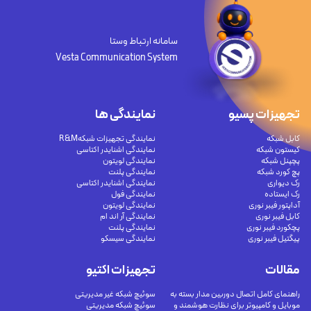
سامانه ارتباط وستا
Vesta Communication System
تجهیزات پسیو
نمایندگی ها
کابل شبکه
نمایندگی تجهیزات شبکهR&M
کیستون شبکه
نمایندگی اشنایدر اکتاسی
پچپنل شبکه
نمایندگی لویتون
پچ کورد شبکه
نمایندگی پلنت
رک دیواری
نمایندگی اشنایدر اکتاسی
رک ایستاده
نمایندگی فول
آداپتور فیبر نوری
نمایندگی لویتون
کابل فیبر نوری
نمایندگی آر اند ام
پچکورد فیبر نوری
نمایندگی پلنت
پیگتیل فیبر نوری
نمایندگی سیسکو
مقالات
تجهیزات اکتیو
راهنمای کامل اتصال دوربین مدار بسته به
سوئیچ شبکه غیر مدیریتی
موبایل و کامپیوتر برای نظارت هوشمند و
سوئیچ شبکه مدیریتی