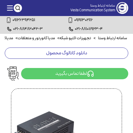
سامانه ارتباط وستا
Vesta Communication System
09126394251
09191302116
021-88482042-3
021-88107923-4
سامانه ارتباط وستا
>
تجهیزات اکتیو شبکه
>
مدیا کانورتور و متعلقات
>
مدیاکانورتو
دانلود کاتالوگ محصول
لطفا تماس بگیرید