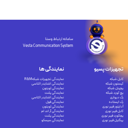
سامانه ارتباط وستا
Vesta Communication System
تجهیزات پسیو
نمایندگی ها
کابل شبکه
نمایندگی تجهیزات شبکهR&M
کیستون شبکه
نمایندگی اشنایدر اکتاسی
پچپنل شبکه
نمایندگی لویتون
پچ کورد شبکه
نمایندگی پلنت
رک دیواری
نمایندگی اشنایدر اکتاسی
رک ایستاده
نمایندگی فول
آداپتور فیبر نوری
نمایندگی لویتون
کابل فیبر نوری
نمایندگی آر اند ام
پچکورد فیبر نوری
نمایندگی پلنت
پیگتیل فیبر نوری
نمایندگی سیسکو