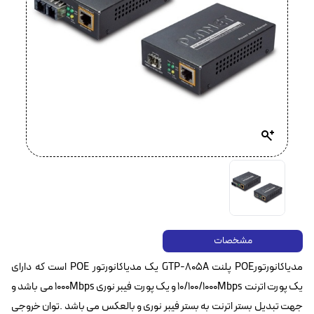
مشخصات
مدیاکانورتورPOE پلنت GTP-805A یک مدیاکانورتور POE است که دارای
یک پورت اترنت 10/100/1000Mbps و یک پورت فیبر نوری 1000Mbps می باشد و
جهت تبدیل بستر اترنت به بستر فیبر نوری و بالعکس می باشد .توان خروجی