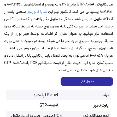
مدیکانورتور GTP-805A برابر با ۳۰ وات بوده و از استانداردهای 802.3at و
802.3af پشتیبانی می کند. کانکتور فیبر این
مدیا کانورتور
صنعتی پلنت از
آنجا که ماژول خور می باشد بستگی به ماژول بکار رفته دارد که معمولا LC می
باشد . این مبدل به صورت تکی یا به صورت زوج بسته به شرایط شبکه مورد
استفاده قرار میگیرد به عنوان مثال اگر اطلاعات توسط فیبر نوری از یک
مدیاکانورتور به سوییچ مورد نظر داخل شبکه برسد در صورت داشتن پورت
فیبر نوری سوییچ ، دیگر نیازی به استفاده از مدیاکانورتور دوم نمی باشد . از
مزایای GTP-805A می توان به ایجاد اتصال پایدار، کارایی بالا در انتقال داده و
نصب آسان اشاره کرد . جهت اطلاع از قیمت مدیاکاتور POE پلنت GTP-805A
با تلفن های شرکت تماس حاصل نمایید.
جدول فنی
برند
Planet ( پلنت )
پارت نامبر
GTP-805A
نوع مدیاکانورتور
POE صنعتی، فیبر به اترنت ماژول