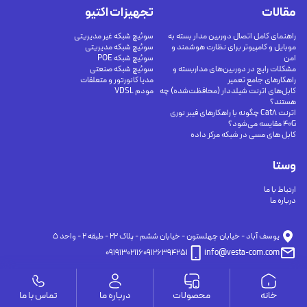
مقالات
تجهیزات اکتیو
راهنمای کامل اتصال دوربین مدار بسته به
سوئیچ شبکه غیر مدیریتی
موبایل و کامپیوتر برای نظارت هوشمند و
سوئیچ شبکه مدیریتی
امن
سوئیچ شبکه POE
مشکلات رایج در دوربین‌های مداربسته و
سوئیچ شبکه صنعتی
راهکارهای جامع تعمیر
مدیا کانورتور و متعلقات
کابل‌های اترنت شیلددار (محافظت‌شده) چه
مودم VDSL
هستند؟
اترنت Cat8 چگونه با راهکارهای فیبر نوری
40G مقایسه می‌شود؟
کابل های مسی در شبکه مرکز داده
وستا
ارتباط با ما
درباره ما
يوسف آباد - خيابان چهلستون - خيابان ششم - پلاك ٢٢ - طبقه ٢ - واحد ٥
09191302116
09126394251
info@vesta-com.com
خانه
محصولات
درباره ما
تماس با ما