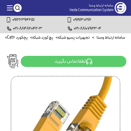
سامانه ارتباط وستا
Vesta Communication System
09126394251
09191302116
021-88482042-3
021-88107923-4
سامانه ارتباط وستا
>
تجهیزات پسیو شبکه
>
پچ کورد شبکه
>
پچکورد Cat6
>
پچکورد
لطفا تماس بگیرید