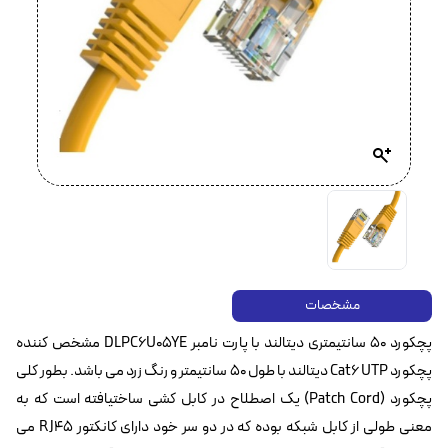
مشخصات
پچکورد 50 سانتیمتری دیتالند با پارت نامبر DLPC6U05YE مشخص کننده
پچکورد Cat6 UTP‌ دیتالند با طول 50 سانتیمتر و رنگ زرد می باشد. بطور کلی
پچکورد (Patch Cord) یک اصطلاح در کابل کشی ساختیافته است که به
معنی طولی از کابل شبکه بوده که در دو سر خود دارای کانکتور RJ45 می