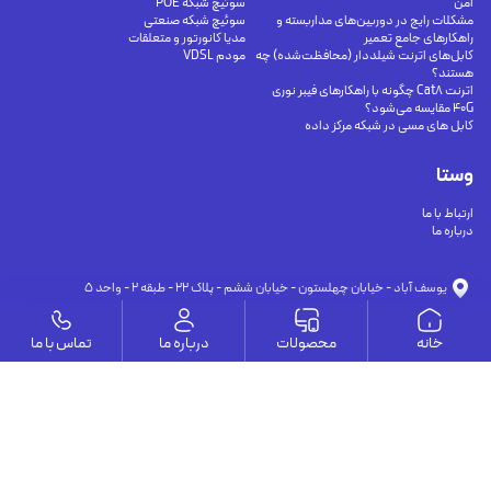
امن
سوئیچ شبکه POE
مشکلات رایج در دوربین‌های مداربسته و
سوئیچ شبکه صنعتی
راهکارهای جامع تعمیر
مدیا کانورتور و متعلقات
کابل‌های اترنت شیلددار (محافظت‌شده) چه
مودم VDSL
هستند؟
اترنت Cat8 چگونه با راهکارهای فیبر نوری
40G مقایسه می‌شود؟
کابل های مسی در شبکه مرکز داده
وستا
ارتباط با ما
درباره ما
يوسف آباد - خيابان چهلستون - خيابان ششم - پلاك ٢٢ - طبقه ٢ - واحد ٥
09191302116
09126394251
info@vesta-com.com
خانه
محصولات
درباره ما
تماس با ما
کلیه حقوق این سایت مربوط به شرکت سامانه ارتباط وستا می باشد