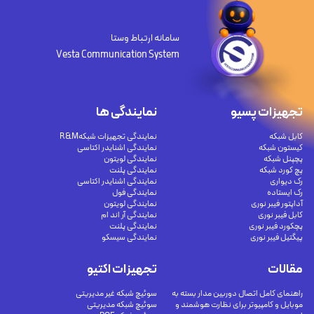
سامانه ارتباط وستا
Vesta Communication System
تجهیزات پسیو
نمایندگی ها
کابل شبکه
نمایندگی تجهیزات شبکهR&M
کیستون شبکه
نمایندگی اشنایدر اکتاسی
پچپنل شبکه
نمایندگی لویتون
پچ کورد شبکه
نمایندگی پلنت
رک دیواری
نمایندگی اشنایدر اکتاسی
رک ایستاده
نمایندگی فول
آداپتور فیبر نوری
نمایندگی لویتون
کابل فیبر نوری
نمایندگی آر اند ام
پچکورد فیبر نوری
نمایندگی پلنت
پیگتیل فیبر نوری
نمایندگی سیسکو
مقالات
تجهیزات اکتیو
راهنمای کامل اتصال دوربین مدار بسته به
سوئیچ شبکه غیر مدیریتی
موبایل و کامپیوتر برای نظارت هوشمند و
سوئیچ شبکه مدیریتی