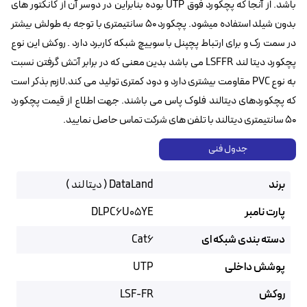
باشد. از آنجا که پچکورد فوق UTP بوده بنابراین در دوسر آن از کانکتور های
بدون شیلد استفاده میشود. پچکورد 50 سانتیمتری با توجه به طولش بیشتر
در سمت رک و برای ارتباط پچپنل با سوییچ شبکه کاربرد دارد . روکش این نوع
پچکورد دیتا لند LSFFR می باشد بدین معنی که در برابر آتش گرفتن نسبت
به نوع PVC مقاومت بیشتری دارد و دود کمتری تولید می کند.لازم بذکر است
که پچکوردهای دیتالند فلوک پاس می باشند. جهت اطلاع از قیمت پچکورد
50 سانتیمتری دیتالند با تلفن های شرکت تماس حاصل نمایید.
جدول فنی
برند
DataLand ( دیتا لند )
پارت نامبر
DLPC6U05YE
دسته بندی شبکه ای
Cat6
پوشش داخلی
UTP
روکش
LSF-FR