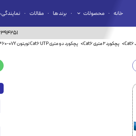
خانه
محصولات
برند ها
مقالات
نمایندگی 
6394251
C
>
پچکورد ۲ متری Cat6
>
پچکورد دو متری Cat6 UTP لویتون 6D460-07Y