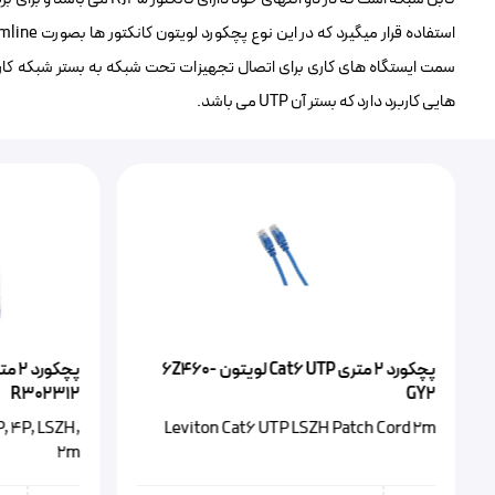
هایی کاربرد دارد که بستر آن UTP می باشد.
پچکورد ۲ متری Cat6 UTP لویتون 6Z460-
R302312
GY2
, 4P, LSZH,
Leviton Cat6 UTP LSZH Patch Cord 2m
2m