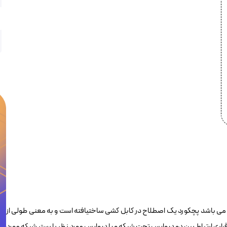
چکورد ۲ متری Cat6 UTP لویتون 6D460-07Y در حقیقت اندازه اش 2.13m می باشد پچکورد یک اصطلاح در کابل کشی ساختیافته است و به معنی طولی از
ای خود دارای کانکتور RJ45 می باشد و برای برقراری ارتباط بین دو دیوایس تحت شبکه و یا دیوایس مورد نظر با بستر شبکه مورد