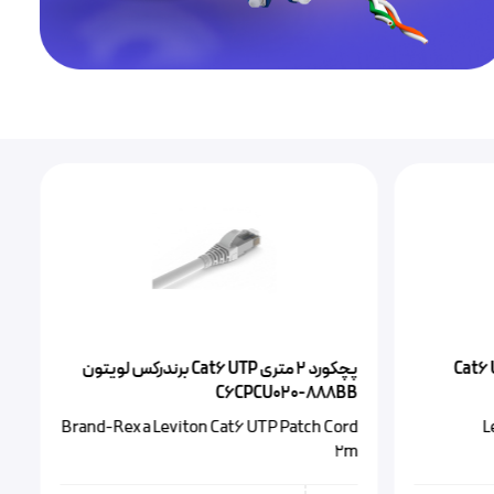
Cat6 UTP
پچکورد ۲ متری Cat6 UTP‌ برندرکس لویتون
4
C6CPCU020-888BB
,
Brand-Rex a Leviton Cat6 UTP Patch Cord
L
m
2m