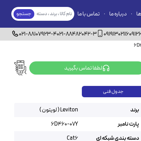
ها
درباره ما
تماس با ما
نام کالا ، برند ، دسته
جستجو
بندی
021-88107923-4
021-88482042-3
09191302116
0912
لطفا تماس بگیرید
جدول فنی
برند
Leviton ( لویتون )
پارت نامبر
6D460-07Y
دسته بندی شبکه ای
Cat6