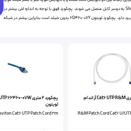
استفاده قرار میگیرد که در این نوع پچکورد لویتون کانکتور ها بصورت Slimline به دوسر کابل متصل می شوند. پچکورد فوق با توجه به اندازه اش بیشتر در
سمت ایستگاه های کاری برای اتصال تجهیزات تحت شبکه به بستر شبکه کاربرد دارد. پچکورد لویتون 6D460-07Y‌ بدون شیلد است بنابراین بیشتر در شبکه
پچکورد ۲ متری Cat6 UTP R&M آر اند ام
پچکورد ۲ متری  62460-07W
لویتون
eviton Cat6 UTP Patch Cord 2m
R&M Patch Cord Cat6 U/UTP