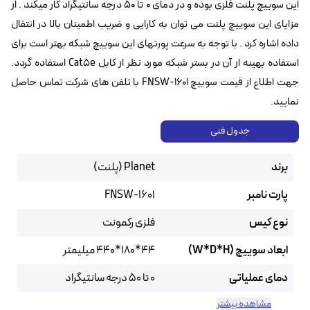
این سوییچ پلنت فلزی بوده و در دمای ۰ تا ۵۰ درجه سانتیگراد کار میکند . از
مزایای این سوییچ پلنت می توان به کارایی و ضریب اطمینان بالا در انتقال
داده اشاره کرد . با توجه به سرعت پورتهای این سوییچ شبکه بهتر است برای
استفاده بهینه از آن در بستر شبکه مورد نظر از کابل Cat5e استفاده گردد.
جهت اطلاع از قیمت سوییچ FNSW-1601 با تلفن های شرکت تماس حاصل
نمایید.
جدول فنی
برند
Planet (پلنت)
پارت نامبر
FNSW-1601
نوع کیس
فلزی رکمونت
ابعاد سوییچ (W*D*H)
44*180*440 میلیمتر
دمای عملیاتی
۰ تا ۵۰ درجه سانتیگراد
مشاهده بیشتر