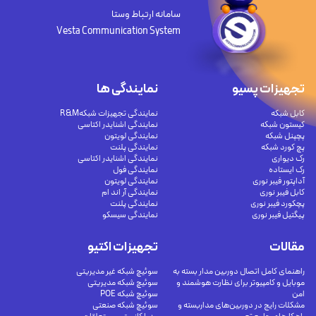
سامانه ارتباط وستا
Vesta Communication System
تجهیزات پسیو
نمایندگی ها
کابل شبکه
نمایندگی تجهیزات شبکهR&M
کیستون شبکه
نمایندگی اشنایدر اکتاسی
پچپنل شبکه
نمایندگی لویتون
پچ کورد شبکه
نمایندگی پلنت
رک دیواری
نمایندگی اشنایدر اکتاسی
رک ایستاده
نمایندگی فول
آداپتور فیبر نوری
نمایندگی لویتون
کابل فیبر نوری
نمایندگی آر اند ام
پچکورد فیبر نوری
نمایندگی پلنت
پیگتیل فیبر نوری
نمایندگی سیسکو
مقالات
تجهیزات اکتیو
راهنمای کامل اتصال دوربین مدار بسته به
سوئیچ شبکه غیر مدیریتی
موبایل و کامپیوتر برای نظارت هوشمند و
سوئیچ شبکه مدیریتی
امن
سوئیچ شبکه POE
مشکلات رایج در دوربین‌های مداربسته و
سوئیچ شبکه صنعتی