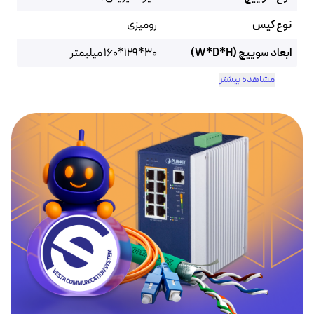
نوع کیس
رومیزی
ابعاد سوییچ (W*D*H)
30*129*160 میلیمتر
مشاهده بیشتر