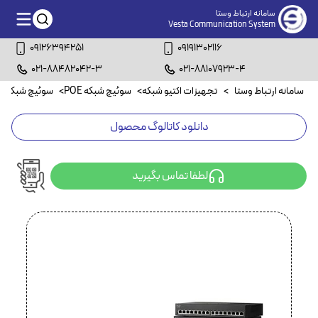
سامانه ارتباط وستا
Vesta Communication System
09126394251
09191302116
021-88482042-3
021-88107923-4
سامانه ارتباط وستا
>
تجهیزات اکتیو شبکه
>
سوئیچ شبکه POE
>
سوئیچ شبکه ۸ پورت POE
دانلود کاتالوگ محصول
لطفا تماس بگیرید