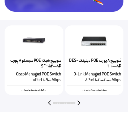
ًسوییچ ۸ پورت POE‌ دیلینک DES-
سوییچ شبکه POE سیسکو ۸ پورت
S
SF352-08P
1210-08P
h
Cisco Managed POE Switch
D-Link Managed POE Switch
s
8Port 10/100Mbps
8Port 10/100/1000Mbps
مشاهده مشخصات
مشاهده مشخصات