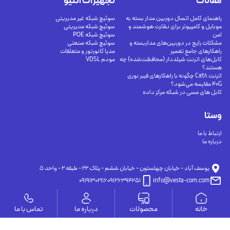
مقالات
تجهیزات اکتیو
راهنمای کامل اتصال دوربین مدار بسته به
سوئیچ شبکه غیر مدیریتی
موبایل و کامپیوتر برای نظارت هوشمند و
سوئیچ شبکه مدیریتی
امن
سوئیچ شبکه POE
مشکلات رایج در دوربین‌های مداربسته و
سوئیچ شبکه صنعتی
راهکارهای جامع تعمیر
مدیا کانورتور و متعلقات
کابل‌های اترنت شیلددار (محافظت‌شده) چه
مودم VDSL
هستند؟
اترنت Cat8 چگونه با راهکارهای فیبر نوری
40G مقایسه می‌شود؟
کابل های مسی در شبکه مرکز داده
وستا
ارتباط با ما
درباره ما
يوسف آباد - خيابان چهلستون - خيابان ششم - پلاك ٢٢ - طبقه ٢ - واحد ٥
09191302116
09126394251
info@vesta-com.com
خانه
محصولات
درباره ما
تماس با ما