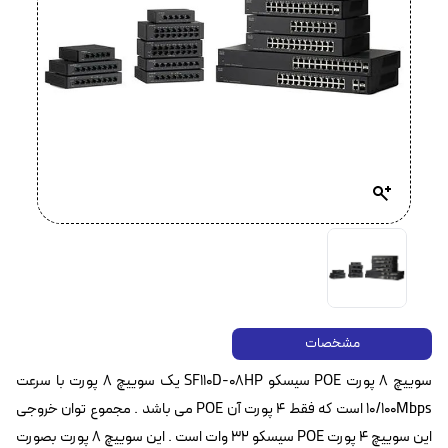
مشخصات
سوییچ 8 پورت POE سیسکو SF110D-08HP یک سوییچ 8 پورت با سرعت
10/100Mbps‌ است که فقط 4 پورت آن POE‌ می باشد . مجموع توان خروجی
این سوییچ 4 پورت POE سیسکو 32 وات است . این سوییچ ۸ پورت بصورت