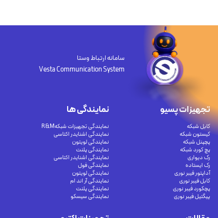
سامانه ارتباط وستا
Vesta Communication System
تجهیزات پسیو
نمایندگی ها
کابل شبکه
نمایندگی تجهیزات شبکهR&M
کیستون شبکه
نمایندگی اشنایدر اکتاسی
پچپنل شبکه
نمایندگی لویتون
پچ کورد شبکه
نمایندگی پلنت
رک دیواری
نمایندگی اشنایدر اکتاسی
رک ایستاده
نمایندگی فول
آداپتور فیبر نوری
نمایندگی لویتون
کابل فیبر نوری
نمایندگی آر اند ام
پچکورد فیبر نوری
نمایندگی پلنت
پیگتیل فیبر نوری
نمایندگی سیسکو