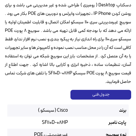
دسکتاپ Desktop ( رومیزی ) طراحی شده و غیر مدیریتی می باشد و برای
روشن کردن IP Phone ، تجهیزات وایرلس و دوربین های POE بکار می رود .
سوییچ غیرمدیریتی سری 110 سیسکو امکان اتصال و قابلیت اطمینان اولیه را
ارائه می دهد که با بودجه کمی قابل تهیه می باشد . سوییچ 8 پورت POE
سیسکو سری 110 برای راه اندازی نیاز به پیکره بندی و نصب نرم افزار ندارد فقط
کافی است که آن را در محل مناسب نصب نموده و کامپیوتر ها و سایر تجهیزات
را به آن متصل کرد . از مشخصات بارز این سوییچ شبکه می توان به استفاده
آسان، تنظیمات ساده ، ذخیره انرژی و کارایی بالا اشاره کرد . جهت اطلاع از
قیمت سوییچ 8 پورت POE سیسکو SF110D-08HP‌ با تلفن های شرکت تماس
حاصل فرمایید.
جدول فنی
برند
Cisco ( سیسکو )
پارت نامبر
SF110D-08HP
نوع سوییچ
غیر مدیریتی ، POE