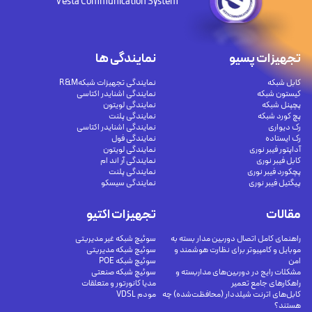
Vesta Communication System
تجهیزات پسیو
نمایندگی ها
کابل شبکه
نمایندگی تجهیزات شبکهR&M
کیستون شبکه
نمایندگی اشنایدر اکتاسی
پچپنل شبکه
نمایندگی لویتون
پچ کورد شبکه
نمایندگی پلنت
رک دیواری
نمایندگی اشنایدر اکتاسی
رک ایستاده
نمایندگی فول
آداپتور فیبر نوری
نمایندگی لویتون
کابل فیبر نوری
نمایندگی آر اند ام
پچکورد فیبر نوری
نمایندگی پلنت
پیگتیل فیبر نوری
نمایندگی سیسکو
مقالات
تجهیزات اکتیو
راهنمای کامل اتصال دوربین مدار بسته به
سوئیچ شبکه غیر مدیریتی
موبایل و کامپیوتر برای نظارت هوشمند و
سوئیچ شبکه مدیریتی
امن
سوئیچ شبکه POE
مشکلات رایج در دوربین‌های مداربسته و
سوئیچ شبکه صنعتی
راهکارهای جامع تعمیر
مدیا کانورتور و متعلقات
کابل‌های اترنت شیلددار (محافظت‌شده) چه
مودم VDSL
هستند؟