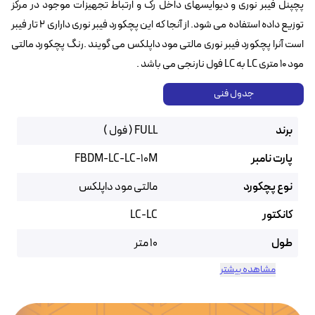
پچپنل فیبر نوری و دیوایسهای داخل رک و ارتباط تجهیزات موجود در مرکز
توزیع داده استفاده می شود. از آنجا که این پچکورد فیبر نوری داراری ۲ تار فیبر
است آنرا پچکورد فیبر نوری مالتی مود داپلکس می گویند .رنگ پچکورد مالتی
مود 10 متری LC به LC فول نارنجی می باشد .
جدول فنی
برند
FULL ( فول )
پارت نامبر
FBDM-LC-LC-10M
نوع پچکورد
مالتی مود داپلکس
کانکتور
LC-LC
طول
10 متر
مشاهده بیشتر