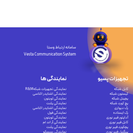
سامانه ارتباط وستا
Vesta Communication System
تجهیزات پسیو
نمایندگی ها
کابل شبکه
نمایندگی تجهیزات شبکهR&M
کیستون شبکه
نمایندگی اشنایدر اکتاسی
پچپنل شبکه
نمایندگی لویتون
پچ کورد شبکه
نمایندگی پلنت
رک دیواری
نمایندگی اشنایدر اکتاسی
رک ایستاده
نمایندگی فول
آداپتور فیبر نوری
نمایندگی لویتون
کابل فیبر نوری
نمایندگی آر اند ام
پچکورد فیبر نوری
نمایندگی پلنت
پیگتیل فیبر نوری
نمایندگی سیسکو