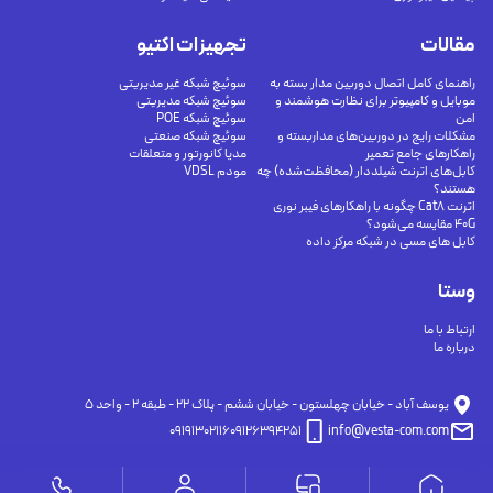
مقالات
تجهیزات اکتیو
راهنمای کامل اتصال دوربین مدار بسته به
سوئیچ شبکه غیر مدیریتی
موبایل و کامپیوتر برای نظارت هوشمند و
سوئیچ شبکه مدیریتی
امن
سوئیچ شبکه POE
مشکلات رایج در دوربین‌های مداربسته و
سوئیچ شبکه صنعتی
راهکارهای جامع تعمیر
مدیا کانورتور و متعلقات
کابل‌های اترنت شیلددار (محافظت‌شده) چه
مودم VDSL
هستند؟
اترنت Cat8 چگونه با راهکارهای فیبر نوری
40G مقایسه می‌شود؟
کابل های مسی در شبکه مرکز داده
وستا
ارتباط با ما
درباره ما
يوسف آباد - خيابان چهلستون - خيابان ششم - پلاك ٢٢ - طبقه ٢ - واحد ٥
09191302116
09126394251
info@vesta-com.com