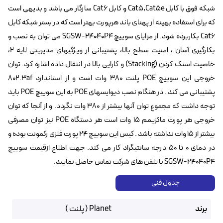
شبکه فوق با کابل Cat5,Cat5e و کابل Cat6 سازگار می باشد و بدیهی است
که برای استفاده بهینه از پهنای باند هرپورت بهتر است که در بستر شبکه کابل
Cat6 بکاربرده شود. از مزایای سوییچ SGSW-24040P4 می توان به نصب و
بکارگیری آسان ، امنیت سطح بالا، پشتیبانی از ویژگیهای مدیریتی لایه ۲،
خاصیت استک کردن (Stacking) و کارایی بالا در انتقال داده اشاره کرد. توان
خروجی این سوییچ POE پلنت 380 وات است و از استاندارد 802.3af
پشتیبانی می کند . در هنگام نصب دیوایسهای POE‌ به این سوییچ POE باید
توجه داشت که مجموع توان آنها بیشتر از ۳۸۰ وات نگردد. و از آنجا که توان
خروجی هر پورت ماکزیمم ۱۵ وات است هر دستگاه POE نیز توان مصرفی
بیشتر از ۱۵ وات نداشته باشد . کیس این سوییچ ۲۴ پورت فلزی رکمونت بوده و
در دمای ۰ تا ۵۰ درجه سانتیگراد کار می کند. جهت اطلاع ازقیمت سوییچ
SGSW-24040P4 با تلفن های شرکت تماس حاصل نمایید.
جدول فنی
برند
Planet ( پلنت )