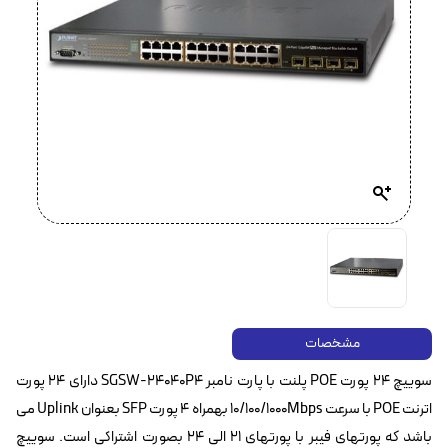
مشخصات
سوییچ 24 پورت POE‌ پلنت با پارت نامبر SGSW-24040P4 دارای 24 پورت
اترنت POE با سرعت 10/100/1000Mbps بهمراه ۴ پورت SFP بعنوان Uplink می
باشد که پورتهای فیبر با پورتهای ۲۱ الی ۲۴ بصورت اشتراکی است. سوییچ