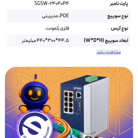
پارت نامبر
SGSW-24040P4
نوع سوییچ
POE, مدیریتی
نوع کیس
فلزی رکمونت
ابعاد سوییچ (W*D*H)
44.5*300*440 میلیمتر
مشاهده بیشتر