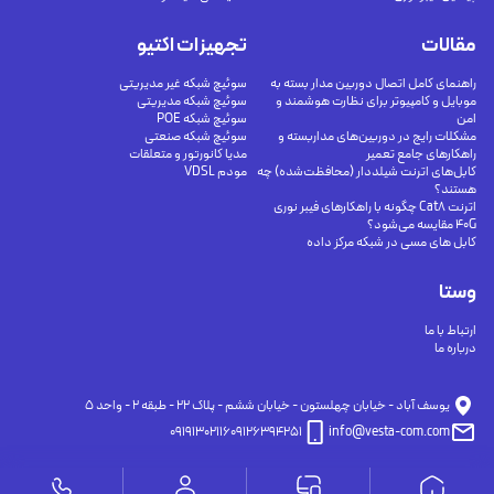
مقالات
تجهیزات اکتیو
راهنمای کامل اتصال دوربین مدار بسته به
سوئیچ شبکه غیر مدیریتی
موبایل و کامپیوتر برای نظارت هوشمند و
سوئیچ شبکه مدیریتی
امن
سوئیچ شبکه POE
مشکلات رایج در دوربین‌های مداربسته و
سوئیچ شبکه صنعتی
راهکارهای جامع تعمیر
مدیا کانورتور و متعلقات
کابل‌های اترنت شیلددار (محافظت‌شده) چه
مودم VDSL
هستند؟
اترنت Cat8 چگونه با راهکارهای فیبر نوری
40G مقایسه می‌شود؟
کابل های مسی در شبکه مرکز داده
وستا
ارتباط با ما
درباره ما
يوسف آباد - خيابان چهلستون - خيابان ششم - پلاك ٢٢ - طبقه ٢ - واحد ٥
09191302116
09126394251
info@vesta-com.com