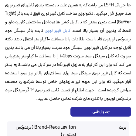
خارجی آن LSFH می باشد که به همین علت در دسته بندی کابلهای فیبر نوری
ضد حریق قرار میگیرد . تکنولوژی ساخت کابل فیبر نوری فوق تایت بافر (Tight
Buffer) است بدین معنی که در کابل کشی های داخل ساختمان کاربرد دارد و
انعطاف پذیری آن بسیار بالا است.
کابل فیبر نوری
تایت بافر سینگل مود
برندرکس لویتون قادر است اطلاعات را تا مسافت ۱۰ کیلومتر انتقال دهد نکته
قابل توجه در کابل فیبر نوری سینگل مود سرعت بسیار بالا آن می باشد بدین
صورت که کابل سینگل مود سرعت 10Gbps را تا مسافت 10 کیلومتر پشتیبانی
می کند که برای این کار نیاز به ماژول فیبر 10G در سر کابل می باشد.لازم بذکر
است که کابل فیبر نوری سینگل مود برای مسافتهای بالاتر نیز مورد استفاده
قرار میگیرد که برای این مهم نیز ماژولهای خاص توسط شرکتهای مختلف
طراحی گردیده است . جهت اطلاع از قیمت کابل فیبر نوری ۱۲ کُر سینگل مود
برندرکس لویتون با تلفن های شرکت تماس حاصل نمایید.
جدول فنی
برند
Brand-Rex a Leviton ( برندرکس
لویتون )