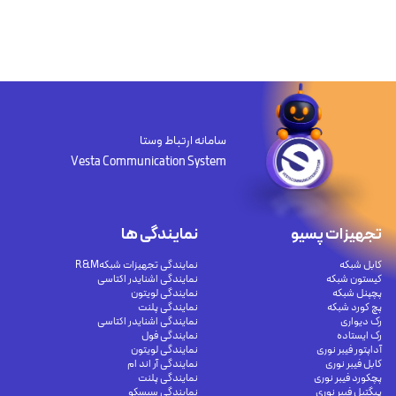
سامانه ارتباط وستا
Vesta Communication System
تجهیزات پسیو
نمایندگی ها
کابل شبکه
نمایندگی تجهیزات شبکهR&M
کیستون شبکه
نمایندگی اشنایدر اکتاسی
پچپنل شبکه
نمایندگی لویتون
پچ کورد شبکه
نمایندگی پلنت
رک دیواری
نمایندگی اشنایدر اکتاسی
رک ایستاده
نمایندگی فول
آداپتور فیبر نوری
نمایندگی لویتون
کابل فیبر نوری
نمایندگی آر اند ام
پچکورد فیبر نوری
نمایندگی پلنت
پیگتیل فیبر نوری
نمایندگی سیسکو