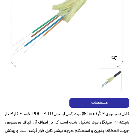
مشخصات
کابل فیبر نوری ۱۲ کُر (12Core) برندرکس لویتون GF-008-PDC-12-LU از ۱۲ تار
شیشه ای سینگل مود تشکیل شده است که در اطراف آن الیاف مخصوص
جهت انعطاف پذیری و استحکام هرچه بیشتر کابل قرار گرفته است و روکش