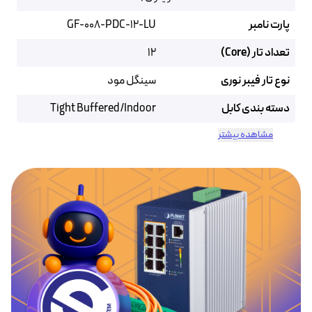
پارت نامبر
GF-008-PDC-12-LU
تعداد تار (Core)
12
نوع تار فیبر نوری
سینگل مود
دسته بندی کابل
Tight Buffered/Indoor
مشاهده بیشتر