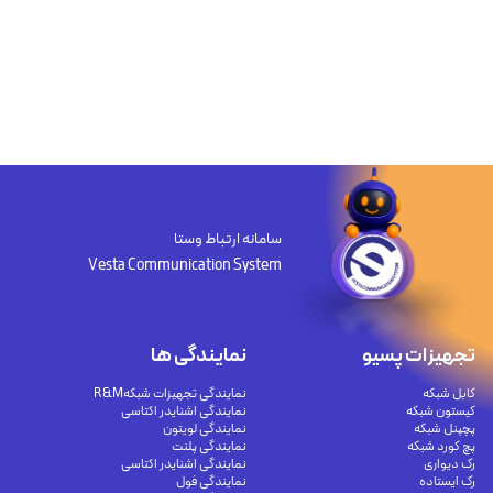
سامانه ارتباط وستا
Vesta Communication System
تجهیزات پسیو
نمایندگی ها
کابل شبکه
نمایندگی تجهیزات شبکهR&M
کیستون شبکه
نمایندگی اشنایدر اکتاسی
پچپنل شبکه
نمایندگی لویتون
پچ کورد شبکه
نمایندگی پلنت
رک دیواری
نمایندگی اشنایدر اکتاسی
رک ایستاده
نمایندگی فول