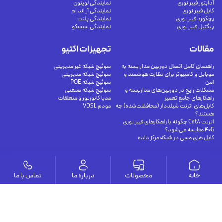
آداپتور فیبر نوری
نمایندگی لویتون
کابل فیبر نوری
نمایندگی آر اند ام
پچکورد فیبر نوری
نمایندگی پلنت
پیگتیل فیبر نوری
نمایندگی سیسکو
مقالات
تجهیزات اکتیو
راهنمای کامل اتصال دوربین مدار بسته به
سوئیچ شبکه غیر مدیریتی
موبایل و کامپیوتر برای نظارت هوشمند و
سوئیچ شبکه مدیریتی
امن
سوئیچ شبکه POE
مشکلات رایج در دوربین‌های مداربسته و
سوئیچ شبکه صنعتی
راهکارهای جامع تعمیر
مدیا کانورتور و متعلقات
کابل‌های اترنت شیلددار (محافظت‌شده) چه
مودم VDSL
هستند؟
اترنت Cat8 چگونه با راهکارهای فیبر نوری
40G مقایسه می‌شود؟
کابل های مسی در شبکه مرکز داده
وستا
خانه
محصولات
درباره ما
تماس با ما
ارتباط با ما
درباره ما
يوسف آباد - خيابان چهلستون - خيابان ششم - پلاك ٢٢ - طبقه ٢ - واحد ٥