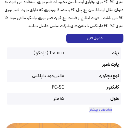
متری FC-SC برای برقراری ارتباط بین تجهیزات فیبر نوری استفاده می شود به
عنوان مثال ارتباط بین پچ پنل FC و مدیاکانورتوری که دارای پورت فیبر نوری
SC می باشد . جهت اطلاع از قیمت پچ کورد فیبر نوری ترامکو مالتی مود ۱۵
متری FC-SC داپلکس با تلفن های شرکت تماس حاصل نمایید.
جدول فنی
برند
Tramco ( ترامکو )
پارت نامبر
نوع پچکورد
مالتی مود داپلکس
کانکتور
FC-SC
طول
15 متر
مشاهده بیشتر