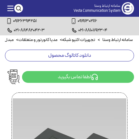
سامانه ارتباط وستا
Vesta Communication System
09126394251
09191302116
021-88482042-3
021-88107923-4
سامانه ارتباط وستا
>
تجهیزات اکتیو شبکه
>
مدیا کانورتور و متعلقات
>
مبدل کوا
دانلود کاتالوگ محصول
لطفا تماس بگیرید