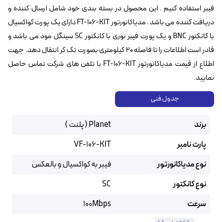
فیبر استفاده کنیم . این محصول در بسته بندی خود شامل ارسال کننده و
دریافت کننده می باشد . مدیاکانورتور FT-106-KIT دارای یک پورت کواکسیال
با کانکتور BNC و یک پورت فیبر نوری با کانکتور SC سینگل مود می باشد و
قادر است اطلاعات را تا فاصله ۲۰ کیلومتری بصورت تک کر انتقال دهد. جهت
اطلاع از قیمت مدیاکانورتور FT-106-KIT با تلفن های شرکت تماس حاصل
نمایید.
جدول فنی
برند
Planet ( پلنت )
پارت نامبر
VF-106-KIT
نوع مدیاکانورتور
فیبر به کواکسیال و بالعکس
نوع کانکتور
SC
سرعت
100Mbps