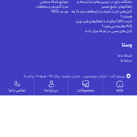
مشکلات رایج در دوربین‌های مداربسته و
سوئیچ شبکه صنعتی
راهکارهای جامع تعمیر
مدیا کانورتور و متعلقات
کابل‌های اترنت شیلددار (محافظت‌شده) چه
مودم VDSL
هستند؟
اترنت Cat8 چگونه با راهکارهای فیبر نوری
40G مقایسه می‌شود؟
کابل های مسی در شبکه مرکز داده
وستا
ارتباط با ما
درباره ما
يوسف آباد - خيابان چهلستون - خيابان ششم - پلاك ٢٢ - طبقه ٢ - واحد ٥
09191302116
09126394251
info@vesta-com.com
خانه
محصولات
درباره ما
تماس با ما
کلیه حقوق این سایت مربوط به شرکت سامانه ارتباط وستا می باشد