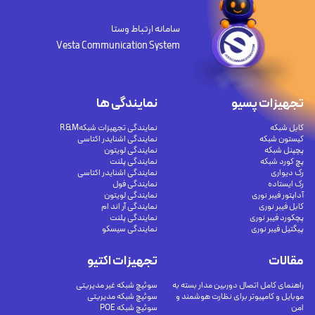
سامانه ارتباط وستا
Vesta Communication System
تجهیزات پسیو
نمایندگی ها
کابل شبکه
نمایندگی تجهیزات شبکهR&M
کیستون شبکه
نمایندگی اشنایدر اکتاسی
پچپنل شبکه
نمایندگی لویتون
پچ کورد شبکه
نمایندگی پلنت
رک دیواری
نمایندگی اشنایدر اکتاسی
رک ایستاده
نمایندگی فول
آداپتور فیبر نوری
نمایندگی لویتون
کابل فیبر نوری
نمایندگی آر اند ام
پچکورد فیبر نوری
نمایندگی پلنت
پیگتیل فیبر نوری
نمایندگی سیسکو
مقالات
تجهیزات اکتیو
راهنمای کامل اتصال دوربین مدار بسته به
سوئیچ شبکه غیر مدیریتی
موبایل و کامپیوتر برای نظارت هوشمند و
سوئیچ شبکه مدیریتی
امن
سوئیچ شبکه POE