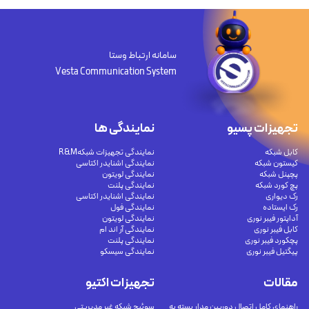
سامانه ارتباط وستا
Vesta Communication System
تجهیزات پسیو
نمایندگی ها
کابل شبکه
نمایندگی تجهیزات شبکهR&M
کیستون شبکه
نمایندگی اشنایدر اکتاسی
پچپنل شبکه
نمایندگی لویتون
پچ کورد شبکه
نمایندگی پلنت
رک دیواری
نمایندگی اشنایدر اکتاسی
رک ایستاده
نمایندگی فول
آداپتور فیبر نوری
نمایندگی لویتون
کابل فیبر نوری
نمایندگی آر اند ام
پچکورد فیبر نوری
نمایندگی پلنت
پیگتیل فیبر نوری
نمایندگی سیسکو
مقالات
تجهیزات اکتیو
راهنمای کامل اتصال دوربین مدار بسته به
سوئیچ شبکه غیر مدیریتی