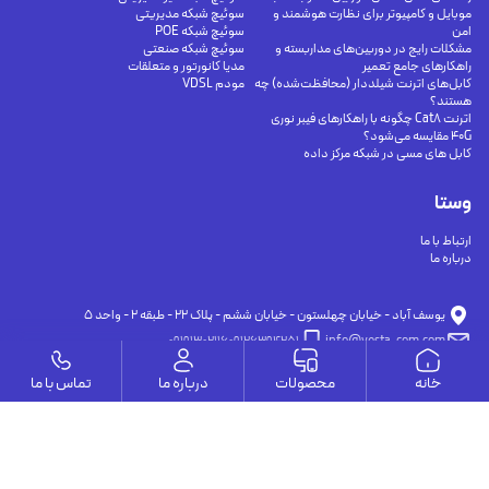
موبایل و کامپیوتر برای نظارت هوشمند و
سوئیچ شبکه مدیریتی
امن
سوئیچ شبکه POE
مشکلات رایج در دوربین‌های مداربسته و
سوئیچ شبکه صنعتی
راهکارهای جامع تعمیر
مدیا کانورتور و متعلقات
کابل‌های اترنت شیلددار (محافظت‌شده) چه
مودم VDSL
هستند؟
اترنت Cat8 چگونه با راهکارهای فیبر نوری
40G مقایسه می‌شود؟
کابل های مسی در شبکه مرکز داده
وستا
ارتباط با ما
درباره ما
يوسف آباد - خيابان چهلستون - خيابان ششم - پلاك ٢٢ - طبقه ٢ - واحد ٥
09191302116
09126394251
info@vesta-com.com
خانه
محصولات
درباره ما
تماس با ما
کلیه حقوق این سایت مربوط به شرکت سامانه ارتباط وستا می باشد