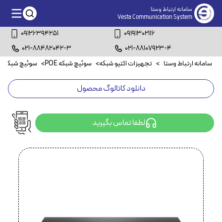
سامانه ارتباط وستا
Vesta Communication System
09126394251
09191302116
021-88482042-3
021-88107923-4
سامانه ارتباط وستا
>
تجهیزات اکتیو شبکه
>
سوئیچ شبکه POE
>
سوئیچ شبکه ۲۴ پورت POE
دانلود کاتالوگ محصول
لطفا تماس بگیرید