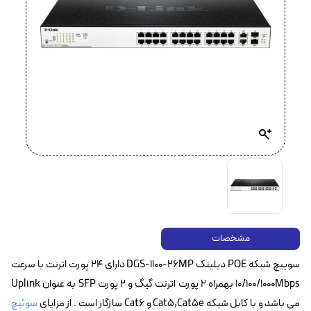
مشخصات
سوییچ شبکه POE دیلینک DGS-1100-26MP‌ دارای ۲۴ پورت اترنت با سرعت
10/100/1000Mbps بهمراه ۲ پورت اترنت گیگ و ۲ پورت SFP‌ به عنوان Uplink
می باشد و با کابل شبکه Cat5,Cat5e و Cat6 سازگار است . از مزایای
سوئیچ