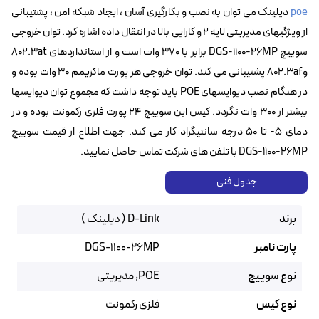
poe
دیلینک می توان به نصب و بکارگیری آسان ، ایجاد شبکه امن ، پشتیبانی
از ویژگیهای مدیریتی لایه ۲ و کارایی بالا در انتقال داده اشاره کرد. توان خروجی
سوییچ DGS-1100-26MP‌ برابر با ۳۷۰ وات است و از استانداردهای 802.3at
و802.3af‌ پشتیبانی می کند. توان خروجی هر پورت ماکزیمم ۳۰ وات بوده و
در هنگام نصب دیوایسهای POE باید توجه داشت که مجموع توان دیوایسها
بیشتر از ۳00 وات نگردد. کیس این سوییچ ۲۴ پورت فلزی رکمونت بوده و در
دمای ۵- تا ۵۰ درجه سانتیگراد کار می کند. جهت اطلاع از قیمت سوییچ
DGS-1100-26MP با تلفن های شرکت تماس حاصل نمایید.
جدول فنی
برند
D-Link ( دیلینک )
پارت نامبر
DGS-1100-26MP
نوع سوییچ
POE, مدیریتی
نوع کیس
فلزی رکمونت