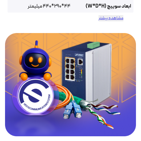
ابعاد سوییچ (W*D*H)
44*290*440 میلیمتر
مشاهده بیشتر