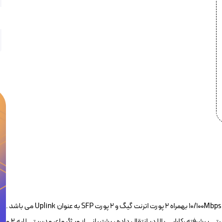
سوییچ شبکه POE پلنت FGSD-1008HPS دارای ۸ پورت اترنت POE با سرعت 10/100Mbps بهمراه ۲ پورت اترنت گیگ و ۲ پورت SFP به عنوان Uplink می باشد .
از مزایای این سوییچ POE می توان به نصب و بکار گیری آسان ، ویژگیهای امنیتی پیشرفته ،کارایی بالا در انتقال داده ، پشتیبانی از ویژگیهای مدیریتی لایه ۲ و