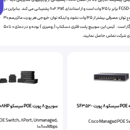
فناوری صرفه جویی در مصرف انرژی اشاره کرد. توان خروجی سوییچ FGSD-1008HPS برابر با ۱25 وات است و از استاندارد 802.3at پشتیبانی می کند. بنابراین در
هنگام نصب دیوایسهای POE به این سوییچ پلنت باید توجه داشت که مجموع توان مصرفی بیشتر از 125 وات نشود و اینکه توان خروجی هر پورت ماکزیمم 30
وات است . این سوییچ شبکه ۸ پورت با کابل شبکه Cat5,Cat5e و Cat6 سازگار است . کیس این سوییچ پلنت فلزی دسکتاپ ( رومیزی ) بوده و در دمای 0 تا ۵۰
سوییچ شبکه POE سیسکو ۸ پورت SF352-
سوییچ 8 پورت POE‌ سیسکو SF110D-08HP
POE Switch, 8Port, Unmanaged,
Cisco Managed POE S
10/100Mbps