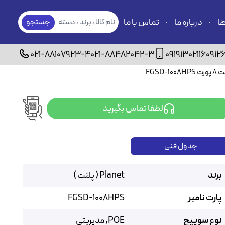
ها
درباره ما
تماس با ما
نام کالا ، برند ، دسته
جستجو
بندی
021-88107923-4
021-88482042-3
09191302116
0912
لطفا تماس بگیرید
جدول فنی
برند
Planet ( پلنت )
پارت نامبر
FGSD-1008HPS
نوع سوییچ
POE, مدیریتی