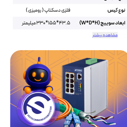
نوع کیس
فلزی دسکتاپ ( رومیزی )
ابعاد سوییچ (W*D*H)
43.5*155*330 میلیمتر
مشاهده بیشتر