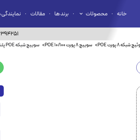
خانه
محصولات
برند ها
مقالات
نمایندگی 
6394251
چ شبکه ۸ پورت POE
>
سوییچ ۸ پورت POE 10/100
>
سوییچ شبکه POE پلنت ۸ پورت FGSD-1008HPS