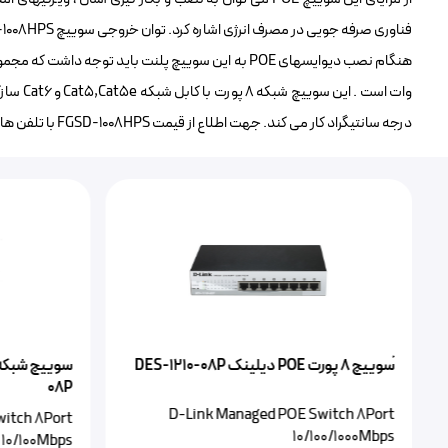
درجه سانتیگراد کار می کند. جهت اطلاع از قیمت FGSD-1008HPS با تلفن های شرکت تماس حاصل نمایید.
ًسوییچ ۸ پورت POE‌ دیلینک DES-1210-08P
08P
D-Link Managed POE Switch 8Port
witch 8Port
10/100/1000Mbps
10/100Mbps