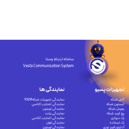
سامانه ارتباط وستا
Vesta Communication System
تجهیزات پسیو
نمایندگی ها
کابل شبکه
نمایندگی تجهیزات شبکهR&M
کیستون شبکه
نمایندگی اشنایدر اکتاسی
پچپنل شبکه
نمایندگی لویتون
پچ کورد شبکه
نمایندگی پلنت
رک دیواری
نمایندگی اشنایدر اکتاسی
رک ایستاده
نمایندگی فول
آداپتور فیبر نوری
نمایندگی لویتون