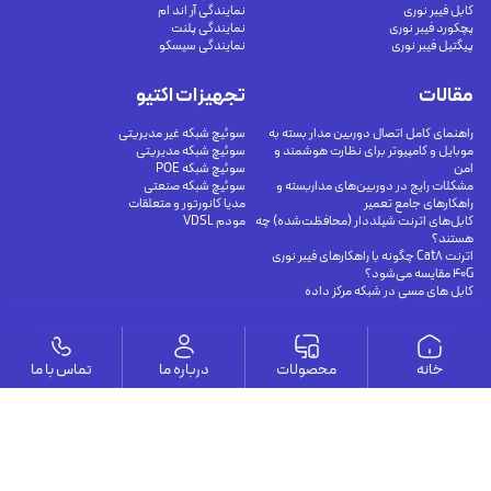
کابل فیبر نوری
نمایندگی آر اند ام
پچکورد فیبر نوری
نمایندگی پلنت
پیگتیل فیبر نوری
نمایندگی سیسکو
مقالات
تجهیزات اکتیو
راهنمای کامل اتصال دوربین مدار بسته به
سوئیچ شبکه غیر مدیریتی
موبایل و کامپیوتر برای نظارت هوشمند و
سوئیچ شبکه مدیریتی
امن
سوئیچ شبکه POE
مشکلات رایج در دوربین‌های مداربسته و
سوئیچ شبکه صنعتی
راهکارهای جامع تعمیر
مدیا کانورتور و متعلقات
کابل‌های اترنت شیلددار (محافظت‌شده) چه
مودم VDSL
هستند؟
اترنت Cat8 چگونه با راهکارهای فیبر نوری
40G مقایسه می‌شود؟
کابل های مسی در شبکه مرکز داده
وستا
خانه
محصولات
درباره ما
تماس با ما
ارتباط با ما
درباره ما
يوسف آباد - خيابان چهلستون - خيابان ششم - پلاك ٢٢ - طبقه ٢ - واحد ٥
09191302116
09126394251
info@vesta-com.com