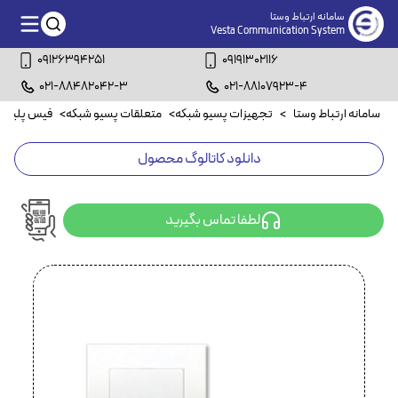
سامانه ارتباط وستا
Vesta Communication System
09126394251
09191302116
021-88482042-3
021-88107923-4
سامانه ارتباط وستا
>
تجهیزات پسیو شبکه
>
متعلقات پسیو شبکه
>
فیس پلیت
>
دانلود کاتالوگ محصول
لطفا تماس بگیرید