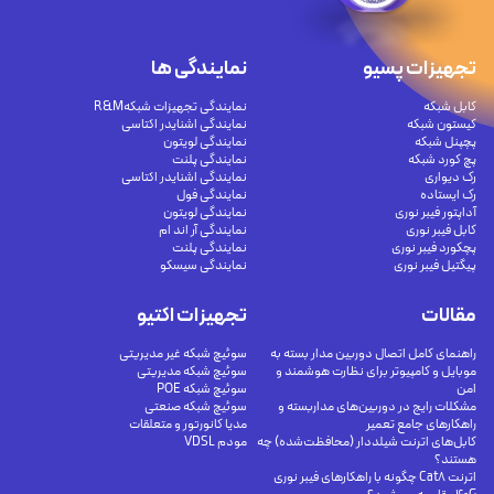
تجهیزات پسیو
نمایندگی ها
کابل شبکه
نمایندگی تجهیزات شبکهR&M
کیستون شبکه
نمایندگی اشنایدر اکتاسی
پچپنل شبکه
نمایندگی لویتون
پچ کورد شبکه
نمایندگی پلنت
رک دیواری
نمایندگی اشنایدر اکتاسی
رک ایستاده
نمایندگی فول
آداپتور فیبر نوری
نمایندگی لویتون
کابل فیبر نوری
نمایندگی آر اند ام
پچکورد فیبر نوری
نمایندگی پلنت
پیگتیل فیبر نوری
نمایندگی سیسکو
مقالات
تجهیزات اکتیو
راهنمای کامل اتصال دوربین مدار بسته به
سوئیچ شبکه غیر مدیریتی
موبایل و کامپیوتر برای نظارت هوشمند و
سوئیچ شبکه مدیریتی
امن
سوئیچ شبکه POE
مشکلات رایج در دوربین‌های مداربسته و
سوئیچ شبکه صنعتی
راهکارهای جامع تعمیر
مدیا کانورتور و متعلقات
کابل‌های اترنت شیلددار (محافظت‌شده) چه
مودم VDSL
هستند؟
اترنت Cat8 چگونه با راهکارهای فیبر نوری