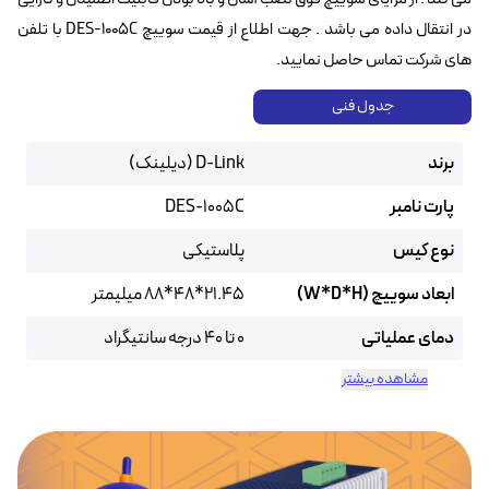
در انتقال داده می باشد . جهت اطلاع از قیمت سوییچ DES-1005C با تلفن
های شرکت تماس حاصل نمایید.
جدول فنی
برند
D-Link (دیلینک)
پارت نامبر
DES-1005C
نوع کیس
پلاستیکی
ابعاد سوییچ (W*D*H)
21.45*48*88 میلیمتر
دمای عملیاتی
۰ تا ۴۰ درجه سانتیگراد
مشاهده بیشتر