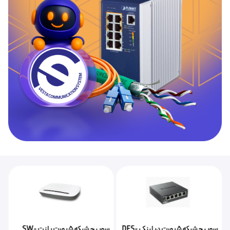
سوییچ شبکه ۵ پورت دیلینک DES-
سوییچ شبکه ۵ پورت پلنت SW-