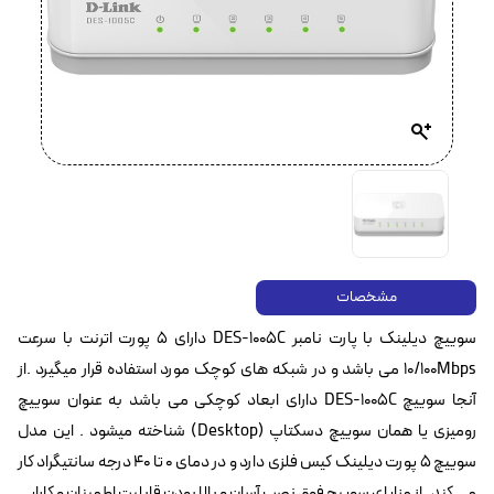
مشخصات
سوییچ دیلینک با پارت نامبر DES-1005C دارای ۵ پورت اترنت با سرعت
10/100Mbps می باشد و در شبکه های کوچک مورد استفاده قرار میگیرد .از
آنجا سوییچ DES-1005C دارای ابعاد کوچکی می باشد به عنوان سوییچ
رومیزی یا همان سوییچ دسکتاپ (Desktop) شناخته میشود . این مدل
سوییچ ۵ پورت دیلینک کیس فلزی دارد و در دمای ۰ تا ۴۰ درجه سانتیگراد کار
می کند . از مزایای سوییچ فوق نصب آسان و بالا بودن قابلیت اطمینان و کارایی