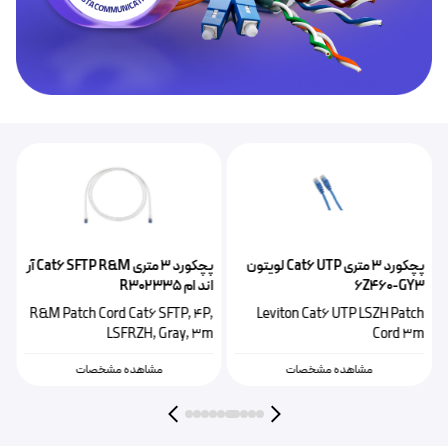
پچکورد ۳ متری Cat6 UTP لویتون
پچکورد ۳ متری Cat6 SFTP R&M آر
اک
6Z460-GY3
اند ام R302335
P
R&M Patch Cord Cat6 SFTP, 4P,
Leviton Cat6 UTP LSZH Patch
m
LSFRZH, Gray, 3m
Cord 3m
مشاهده مشخصات
مشاهده مشخصات