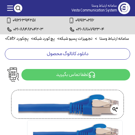
سامانه ارتباط وستا
Vesta Communication System
09126394251
09191302116
021-88482042-3
021-88107923-4
سامانه ارتباط وستا
>
تجهیزات پسیو شبکه
>
پچ کورد شبکه
>
پچکورد Cat6
>
پچکو
دانلود کاتالوگ محصول
لطفا تماس بگیرید