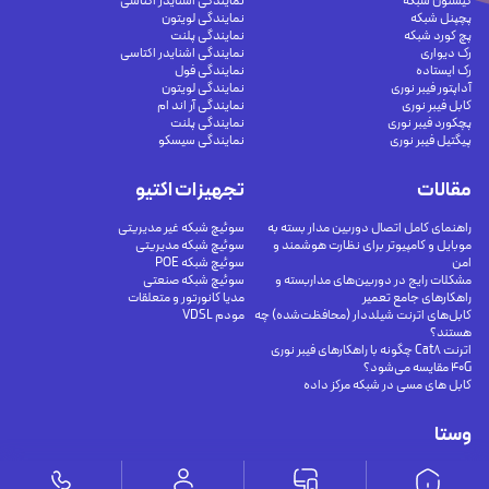
کیستون شبکه
نمایندگی اشنایدر اکتاسی
پچپنل شبکه
نمایندگی لویتون
پچ کورد شبکه
نمایندگی پلنت
رک دیواری
نمایندگی اشنایدر اکتاسی
رک ایستاده
نمایندگی فول
آداپتور فیبر نوری
نمایندگی لویتون
کابل فیبر نوری
نمایندگی آر اند ام
پچکورد فیبر نوری
نمایندگی پلنت
پیگتیل فیبر نوری
نمایندگی سیسکو
مقالات
تجهیزات اکتیو
راهنمای کامل اتصال دوربین مدار بسته به
سوئیچ شبکه غیر مدیریتی
موبایل و کامپیوتر برای نظارت هوشمند و
سوئیچ شبکه مدیریتی
امن
سوئیچ شبکه POE
مشکلات رایج در دوربین‌های مداربسته و
سوئیچ شبکه صنعتی
راهکارهای جامع تعمیر
مدیا کانورتور و متعلقات
کابل‌های اترنت شیلددار (محافظت‌شده) چه
مودم VDSL
هستند؟
اترنت Cat8 چگونه با راهکارهای فیبر نوری
40G مقایسه می‌شود؟
کابل های مسی در شبکه مرکز داده
وستا
ارتباط با ما