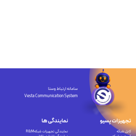
سامانه ارتباط وستا
Vesta Communication System
تجهیزات پسیو
نمایندگی ها
کابل شبکه
نمایندگی تجهیزات شبکهR&M