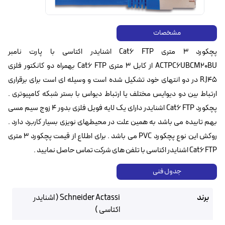
مشخصات
پچکورد ۳ متری Cat6 FTP اشنایدر اکتاسی با پارت نامبر
ACTPC6UBCM20BU از کابل ۳ متری Cat6 FTP بهمراه دو کانکتور فلزی
RJ45 در دو انتهای خود تشکیل شده است و وسیله ای است برای برقراری
ارتباط بین دو دیوایس مختلف یا ارتباط دیواس با بستر شبکه کامپیوتری .
پچکورد Cat6 FTP‌ اشنایدر دارای یک لایه فویل فلزی بدور ۴ زوج سیم مسی
بهم تابیده می باشد به همین علت در محیطهای نویزی بسیار کاربرد دارد .
روکش این نوع پچکورد PVC می باشد . برای اطلاع از قیمت پچکورد 3 متری
Cat6 FTP اشنایدر اکتاسی با تلفن های شرکت تماس حاصل نمایید .
جدول فنی
برند
Schneider Actassi ( اشنایدر
اکتاسی )