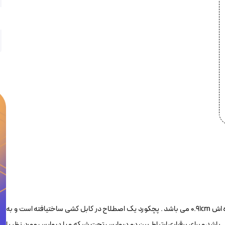
پچکورد یک متری Cat6 UTP لویتون Leviton 62460-03S در حقیقت اندازه اش 0.91cm می باشد . پچکورد یک اصطلاح در کابل کشی ساختیافته است و به
طولی از کابل شبکه است که در دو انتهای خود دارای کانکتور RJ45 می باشد و برای برقراری ارتباط بین دو دیوایس تحت شبکه و یا دیوایس مورد نظر با