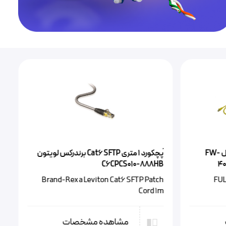
پچکورد 1 متری Cat6 FTP اشنایدر اکتاسی
ACTPC6SBCM10BU
Schneider Actassi Cat6 FTP Patch Cord 1m
ری Cat6 SFTP برندرکس لویتون
Brand-Re
ت
مشاهده مشخصات