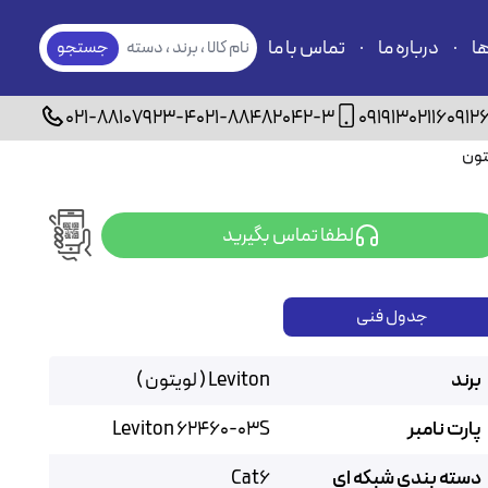
ها
درباره ما
تماس با ما
نام کالا ، برند ، دسته
جستجو
بندی
021-88107923-4
021-88482042-3
09191302116
0912
لطفا تماس بگیرید
جدول فنی
برند
Leviton ( لویتون )
پارت نامبر
Leviton 62460-03S
دسته بندی شبکه ای
Cat6