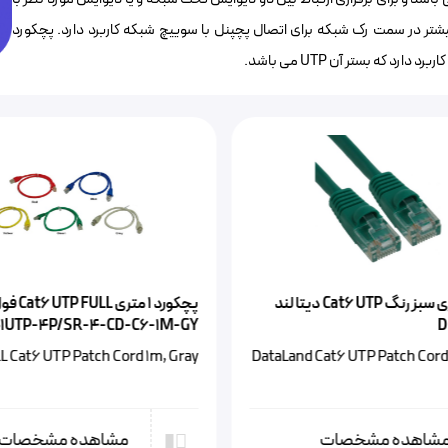
بیشتر در سمت رک شبکه برای اتصال پچپنل با سوییچ شبکه کاربرد دارد. پچکورد
پچکورد ۱ متری Cat6 UTP FULL فول FW-
ًپچکورد ۱ مت
C6CPCS010-888HB
401UTP-4P/SR-4-CD-C
x a Leviton Cat6 SFTP Patch
FULL Cat6 UTP Patch Cord
Cord 1m
مشاهده مشخصات
مشاهده مشخصا