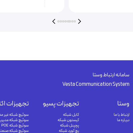
سامانه ارتباط وستا
Vesta Communication System
وستا
تجهیزات پسیو
تجهیزات اکت
ارتباط با ما
کابل شبکه
سوئیچ شبکه غیر مد
درباره ما
کیستون شبکه
سوئیچ شبکه مدیری
پچپنل شبکه
سوئیچ شبکه POE
پچ کورد شبکه
سوئیچ شبکه صنعت