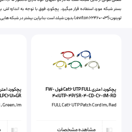
بستر شبکه مورد استفاده قرار میگیرد. پچکورد فوق با توجه به اندازه اش 
لویتون Leviton 62460-03S بدون شیلد است بنابراین بیشتر در شبکه هایی کاربرد دارد که بستر آن UTP می باشد.
پچکورد 1 متری سبز رنگ Cat6 UTP دیتا لند
6-1M-GY
DLPC6U10GR
 1m, Gray
DataLand Cat6 UTP Patch Cord , Green, 1m
مشاهده مشخصات