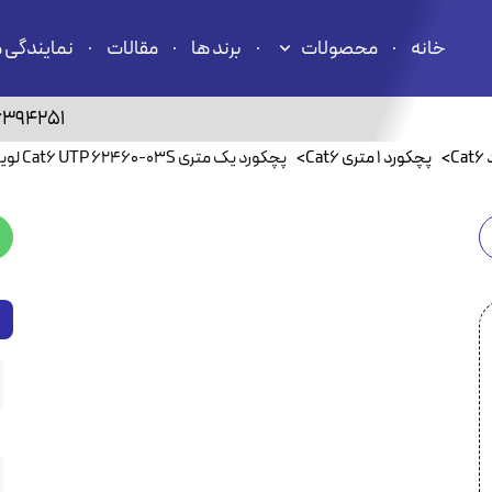
خانه
محصولات
برند ها
مقالات
نمایندگی 
6394251
C
>
پچکورد ۱ متری Cat6
>
پچکورد یک متری Cat6 UTP 62460-03S لویتون