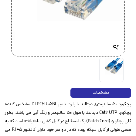
مشخصات
پچکورد 50 سانتیمتری دیتالند با پارت نامبر DLPC6U05BL مشخص کننده
پچکورد Cat6 UTP‌ دیتالند با طول 50 سانتیمتر و رنگ آبی می باشد. بطور
کلی پچکورد (Patch Cord) یک اصطلاح در کابل کشی ساختیافته است که به
معنی طولی از کابل شبکه بوده که در دو سر خود دارای کانکتور RJ45 می