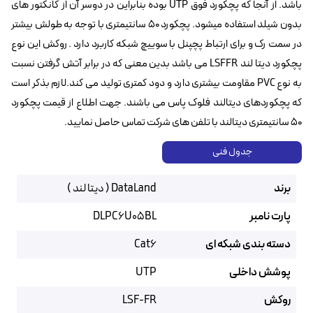
باشد. از آنجا که پچکورد فوق UTP بوده بنابراین در دوسر آن از کانکتور های
بدون شیلد استفاده میشود. پچکورد 50 سانتیمتری با توجه به طولش بیشتر
در سمت رک و برای ارتباط پچپنل با سوییچ شبکه کاربرد دارد . روکش این نوع
پچکورد دیتا لند LSFFR می باشد بدین معنی که در برابر آتش گرفتن نسبت
به نوع PVC مقاومت بیشتری دارد و دود کمتری تولید می کند.لازم بذکر است
که پچکوردهای دیتالند فلوک پاس می باشند. جهت اطلاع از قیمت پچکورد
50 سانتیمتری دیتالند با تلفن های شرکت تماس حاصل نمایید.
جدول فنی
برند
DataLand ( دیتا لند )
پارت نامبر
DLPC6U05BL
دسته بندی شبکه ای
Cat6
پوشش داخلی
UTP
روکش
LSF-FR