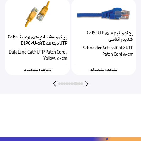
پچکورد نیم متری Cat6 UTP
پچکورد 50 سانتیمتری زرد رنگ Cat6
اشنایدر اکتاسی
UTP دیتا لند DLPC6U05YE
&M
ACTPC6UBCM05BU
Schneider Actassi Cat6 UTP
,
DataLand Cat6 UTP Patch Cord ,
Patch Cord 50cm
m
Yellow, 50cm
مشاهده مشخصات
مشاهده مشخصات