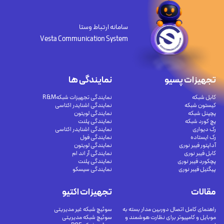
سامانه ارتباط وستا
Vesta Communication System
تجهیزات پسیو
نمایندگی ها
کابل شبکه
نمایندگی تجهیزات شبکهR&M
کیستون شبکه
نمایندگی اشنایدر اکتاسی
پچپنل شبکه
نمایندگی لویتون
پچ کورد شبکه
نمایندگی پلنت
رک دیواری
نمایندگی اشنایدر اکتاسی
رک ایستاده
نمایندگی فول
آداپتور فیبر نوری
نمایندگی لویتون
کابل فیبر نوری
نمایندگی آر اند ام
پچکورد فیبر نوری
نمایندگی پلنت
پیگتیل فیبر نوری
نمایندگی سیسکو
مقالات
تجهیزات اکتیو
راهنمای کامل اتصال دوربین مدار بسته به
سوئیچ شبکه غیر مدیریتی
موبایل و کامپیوتر برای نظارت هوشمند و
سوئیچ شبکه مدیریتی