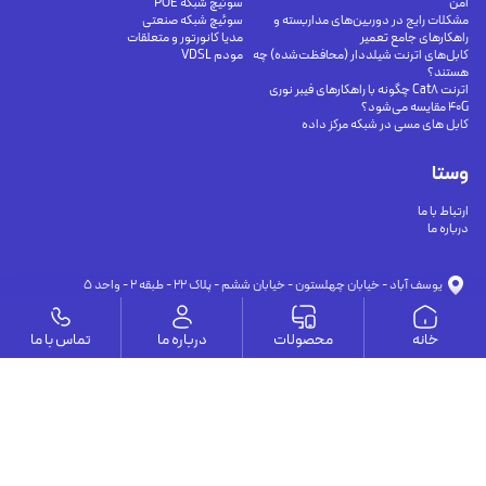
امن
سوئیچ شبکه POE
مشکلات رایج در دوربین‌های مداربسته و
سوئیچ شبکه صنعتی
راهکارهای جامع تعمیر
مدیا کانورتور و متعلقات
کابل‌های اترنت شیلددار (محافظت‌شده) چه
مودم VDSL
هستند؟
اترنت Cat8 چگونه با راهکارهای فیبر نوری
40G مقایسه می‌شود؟
کابل های مسی در شبکه مرکز داده
وستا
ارتباط با ما
درباره ما
يوسف آباد - خيابان چهلستون - خيابان ششم - پلاك ٢٢ - طبقه ٢ - واحد ٥
09191302116
09126394251
info@vesta-com.com
خانه
محصولات
درباره ما
تماس با ما
کلیه حقوق این سایت مربوط به شرکت سامانه ارتباط وستا می باشد