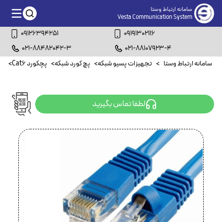
سامانه ارتباط وستا
Vesta Communication System
09126394251
09191302116
021-88482042-3
021-88107923-4
سامانه ارتباط وستا
>
تجهیزات پسیو شبکه
>
پچ کورد شبکه
>
پچکورد Cat6
>
پچکورد
لطفا تماس بگیرید