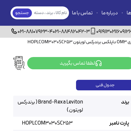
ها
درباره ما
تماس با ما
نام کالا ، برند ، دسته
جستجو
بندی
021-88107923-4
021-88482042-3
09191302116
0912
لطفا تماس بگیرید
جدول فنی
برند
Brand-Rex a Leviton ( برندرکس
لویتون )
پارت نامبر
HOPLCOM3030SC253