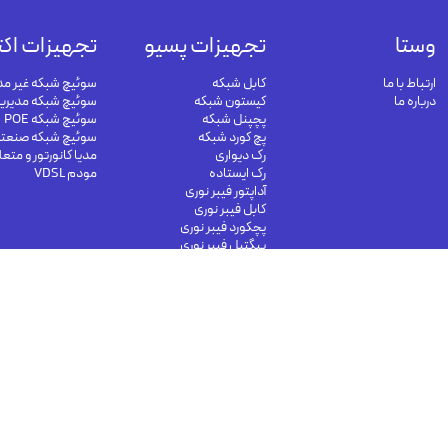
وستا
تجهیزات پسیو
تجهیزات اکت
ارتباط با ما
کابل شبکه
سوئیچ شبکه غیر مد
درباره ما
کیستون شبکه
سوئیچ شبکه مدیری
پچپنل شبکه
سوئیچ شبکه POE
پچ کورد شبکه
سوئیچ شبکه صنعت
رک دیواری
مدیا کانورتور و متع
رک ایستاده
مودم VDSL
آداپتور فیبر نوری
کابل فیبر نوری
پچکورد فیبر نوری
پیگتیل فیبر نوری
info@vesta-
09191302116
09126394251
com.com