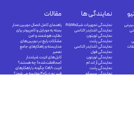
یو
نمایندگی ها
مقالات
یریتی
نمایندگی تجهیزات شبکهR&M
راهنمای کامل اتصال دوربین مدار
تی
نمایندگی اشنایدر اکتاسی
بسته به موبایل و کامپیوتر برای
نمایندگی لویتون
نظارت هوشمند و امن
ی
نمایندگی پلنت
مشکلات رایج در دوربین‌های
لقات
نمایندگی اشنایدر اکتاسی
مداربسته و راهکارهای جامع
نمایندگی فول
تعمیر
نمایندگی لویتون
کابل‌های اترنت شیلددار
نمایندگی آر اند ام
(محافظت‌شده) چه هستند؟
نمایندگی پلنت
اترنت Cat8 چگونه با راهکارهای
نمایندگی سیسکو
فیبر نوری 40G مقایسه می‌شود؟
کابل های مسی در شبکه مرکز
داده