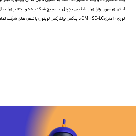
اتاقهای سرور برقراری ارتباط بین پچپنل و سوییچ شبکه بوده و البته برای اتصال 
نوری ۳ متری OM3 SC-LC داپلکس برندرکس لویتون با تلفن های شرکت تماس حاصل نمایید.