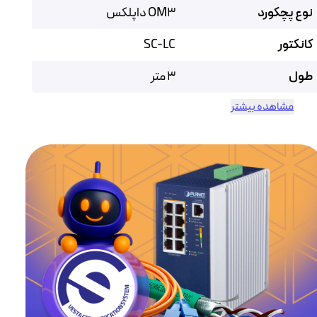
نوع پچکورد
OM3 داپلکس
کانکتور
SC-LC
طول
3 متر
مشاهده بیشتر