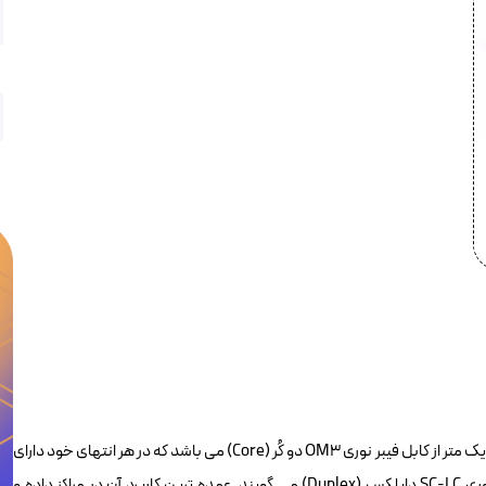
پچکورد فیبر نوری ۳ متری OM3 برندرکس لویتون HOPLCOM3030SC253 یک متر از کابل فیبر نوری OM3 دو کُر (Core) می باشد که در هر انتهای خود دارای
یک کانکتور LC و یک کانکتور SC است به همین دلیل به آن پچکورد فیبر نوری SC-LC داپلکس (Duplex) می گویند. عمده ترین کاربرد آن در مراکز داده و