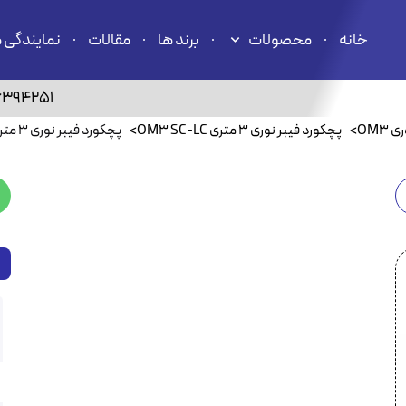
خانه
محصولات
برند ها
مقالات
نمایندگی 
6394251
OM3
>
پچکورد فیبر نوری ۳ متری OM3 SC-LC
>
پچکورد فیبر نوری ۳ متری OM3 داپلکس برندرکس لویتون HOPLCOM3030SC253