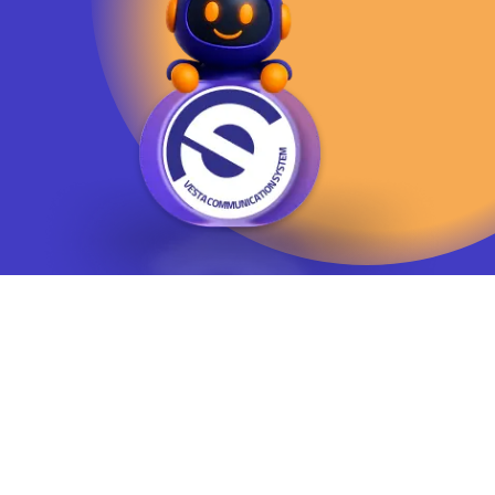
يوسف آباد - خيابان چهلستون - خيابان ششم - پلاك ٢٢ - طبقه ٢ - واحد ٥