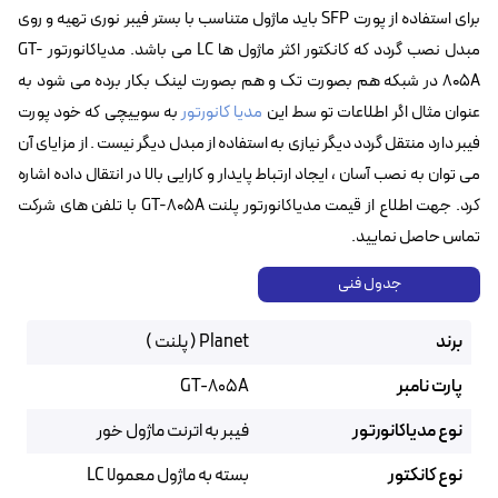
برای استفاده از پورت SFP باید ماژول متناسب با بستر فیبر نوری تهیه و روی
مبدل نصب گردد که کانکتور اکثر ماژول ها LC‌ می باشد. مدیاکانورتور GT-
805A در شبکه هم بصورت تک و هم بصورت لینک بکار برده می شود به
عنوان مثال اگر اطلاعات تو سط این
مدیا کانورتور
به سوییچی که خود پورت
فیبر دارد منتقل گردد دیگر نیازی به استفاده از مبدل دیگر نیست . از مزایای آن
می توان به نصب آسان ، ایجاد ارتباط پایدار و کارایی بالا در انتقال داده اشاره
کرد. جهت اطلاع از قیمت مدیاکانورتور پلنت GT-805A با تلفن های شرکت
تماس حاصل نمایید.
جدول فنی
برند
Planet ( پلنت )
پارت نامبر
GT-805A
نوع مدیاکانورتور
فیبر به اترنت ماژول خور
نوع کانکتور
بسته به ماژول معمولا LC