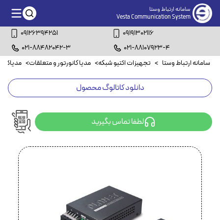
سامانه ارتباط وستا
Vesta Communication System
09126394251
09191302116
021-88482042-3
021-88107923-4
سامانه ارتباط وستا
>
تجهیزات اکتیو شبکه
>
مدیا کانورتور و متعلقات
>
مدیاکانو
دانلود کاتالوگ محصول
لطفا تماس بگیرید