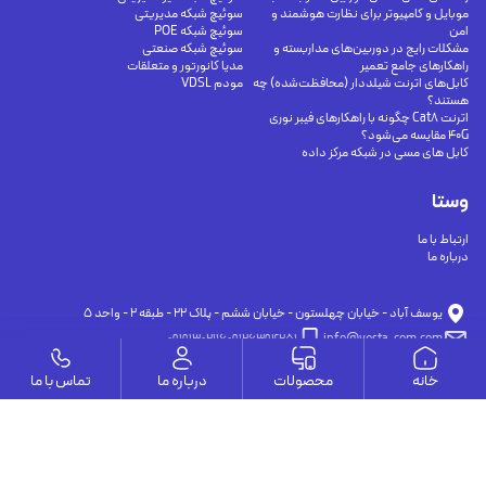
موبایل و کامپیوتر برای نظارت هوشمند و
سوئیچ شبکه مدیریتی
امن
سوئیچ شبکه POE
مشکلات رایج در دوربین‌های مداربسته و
سوئیچ شبکه صنعتی
راهکارهای جامع تعمیر
مدیا کانورتور و متعلقات
کابل‌های اترنت شیلددار (محافظت‌شده) چه
مودم VDSL
هستند؟
اترنت Cat8 چگونه با راهکارهای فیبر نوری
40G مقایسه می‌شود؟
کابل های مسی در شبکه مرکز داده
وستا
ارتباط با ما
درباره ما
يوسف آباد - خيابان چهلستون - خيابان ششم - پلاك ٢٢ - طبقه ٢ - واحد ٥
09191302116
09126394251
info@vesta-com.com
خانه
محصولات
درباره ما
تماس با ما
کلیه حقوق این سایت مربوط به شرکت سامانه ارتباط وستا می باشد