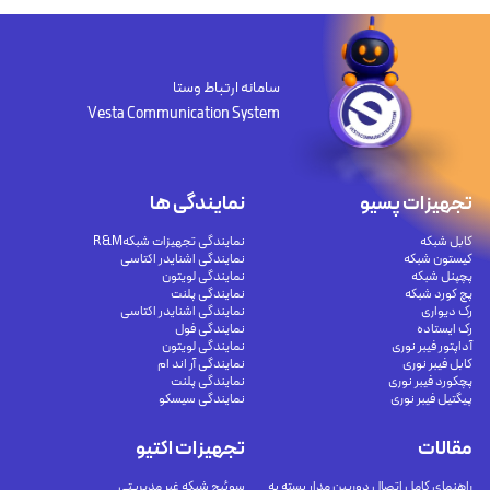
سامانه ارتباط وستا
Vesta Communication System
تجهیزات پسیو
نمایندگی ها
کابل شبکه
نمایندگی تجهیزات شبکهR&M
کیستون شبکه
نمایندگی اشنایدر اکتاسی
پچپنل شبکه
نمایندگی لویتون
پچ کورد شبکه
نمایندگی پلنت
رک دیواری
نمایندگی اشنایدر اکتاسی
رک ایستاده
نمایندگی فول
آداپتور فیبر نوری
نمایندگی لویتون
کابل فیبر نوری
نمایندگی آر اند ام
پچکورد فیبر نوری
نمایندگی پلنت
پیگتیل فیبر نوری
نمایندگی سیسکو
مقالات
تجهیزات اکتیو
راهنمای کامل اتصال دوربین مدار بسته به
سوئیچ شبکه غیر مدیریتی