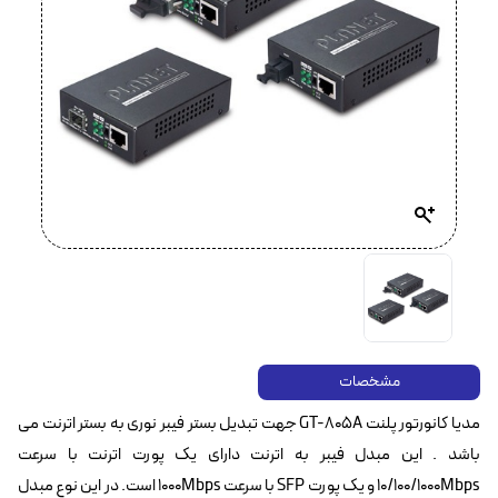
مشخصات
مدیا کانورتور پلنت GT-805A جهت تبدیل بستر فیبر نوری به بستر اترنت می
باشد . این مبدل فیبر به اترنت دارای یک پورت اترنت با سرعت
10/100/1000Mbps و یک پورت SFP با سرعت 1000Mbps است. در این نوع مبدل