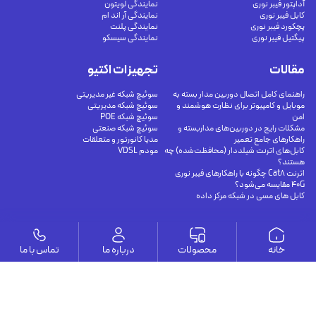
آداپتور فیبر نوری
نمایندگی لویتون
کابل فیبر نوری
نمایندگی آر اند ام
پچکورد فیبر نوری
نمایندگی پلنت
پیگتیل فیبر نوری
نمایندگی سیسکو
مقالات
تجهیزات اکتیو
راهنمای کامل اتصال دوربین مدار بسته به
سوئیچ شبکه غیر مدیریتی
موبایل و کامپیوتر برای نظارت هوشمند و
سوئیچ شبکه مدیریتی
امن
سوئیچ شبکه POE
مشکلات رایج در دوربین‌های مداربسته و
سوئیچ شبکه صنعتی
راهکارهای جامع تعمیر
مدیا کانورتور و متعلقات
کابل‌های اترنت شیلددار (محافظت‌شده) چه
مودم VDSL
هستند؟
اترنت Cat8 چگونه با راهکارهای فیبر نوری
40G مقایسه می‌شود؟
کابل های مسی در شبکه مرکز داده
وستا
خانه
محصولات
درباره ما
تماس با ما
ارتباط با ما
درباره ما
يوسف آباد - خيابان چهلستون - خيابان ششم - پلاك ٢٢ - طبقه ٢ - واحد ٥