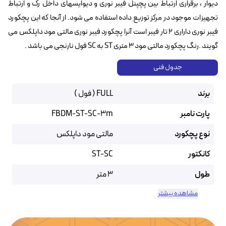
دیوار ، برقراری ارتباط بین پچپنل فیبر نوری و دیوایسهای داخل رک و ارتباط
تجهیزات موجود در مرکز توزیع داده استفاده می شود. از آنجا که این پچکورد
فیبر نوری داراری ۲ تار فیبر است آنرا پچکورد فیبر نوری مالتی مود داپلکس می
گویند .رنگ پچکورد مالتی مود ۳ متری ST به SC فول نارنجی می باشد .
جدول فنی
برند
FULL ( فول )
پارت نامبر
FBDM-ST-SC-3m
نوع پچکورد
مالتی مود داپلکس
کانکتور
ST-SC
طول
3 متر
مشاهده بیشتر