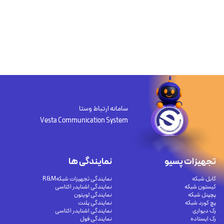
سامانه ارتباط وستا
Vesta Communication System
تجهیزات پسیو
نمایندگی ها
کابل شبکه
نمایندگی تجهیزات شبکهR&M
کیستون شبکه
نمایندگی اشنایدر اکتاسی
پچپنل شبکه
نمایندگی لویتون
پچ کورد شبکه
نمایندگی پلنت
رک دیواری
نمایندگی اشنایدر اکتاسی
رک ایستاده
نمایندگی فول