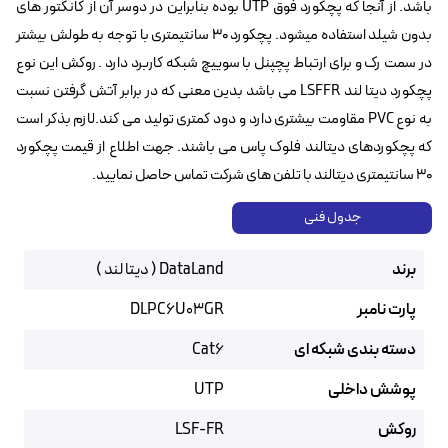
باشد. از آنجا که پچکورد فوق UTP بوده بنابراین در دوسر آن از کانکتور های
بدون شیلد استفاده میشود. پچکورد 30 سانتیمتری با توجه به طولش بیشتر
در سمت رک و برای ارتباط پچپنل با سوییچ شبکه کاربرد دارد . روکش این نوع
پچکورد دیتا لند LSFFR می باشد بدین معنی که در برابر آتش گرفتن نسبت
به نوع PVC مقاومت بیشتری دارد و دود کمتری تولید می کند.لازم بذکر است
که پچکوردهای دیتالند فلوک پاس می باشند. جهت اطلاع از قیمت پچکورد
30 سانتیمتری دیتالند با تلفن های شرکت تماس حاصل نمایید.
جدول فنی
برند
DataLand ( دیتا لند )
پارت نامبر
DLPC6U03GR
دسته بندی شبکه ای
Cat6
پوشش داخلی
UTP
روکش
LSF-FR