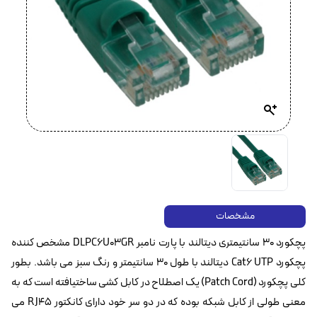
مشخصات
پچکورد 30 سانتیمتری دیتالند با پارت نامبر DLPC6U03GR مشخص کننده
پچکورد Cat6 UTP‌ دیتالند با طول 30 سانتیمتر و رنگ سبز می باشد. بطور
کلی پچکورد (Patch Cord) یک اصطلاح در کابل کشی ساختیافته است که به
معنی طولی از کابل شبکه بوده که در دو سر خود دارای کانکتور RJ45 می