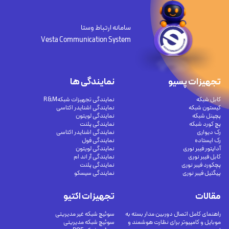
سامانه ارتباط وستا
Vesta Communication System
تجهیزات پسیو
نمایندگی ها
کابل شبکه
نمایندگی تجهیزات شبکهR&M
کیستون شبکه
نمایندگی اشنایدر اکتاسی
پچپنل شبکه
نمایندگی لویتون
پچ کورد شبکه
نمایندگی پلنت
رک دیواری
نمایندگی اشنایدر اکتاسی
رک ایستاده
نمایندگی فول
آداپتور فیبر نوری
نمایندگی لویتون
کابل فیبر نوری
نمایندگی آر اند ام
پچکورد فیبر نوری
نمایندگی پلنت
پیگتیل فیبر نوری
نمایندگی سیسکو
مقالات
تجهیزات اکتیو
راهنمای کامل اتصال دوربین مدار بسته به
سوئیچ شبکه غیر مدیریتی
موبایل و کامپیوتر برای نظارت هوشمند و
سوئیچ شبکه مدیریتی