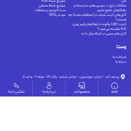
امن
سوئیچ شبکه POE
مشکلات رایج در دوربین‌های مداربسته و
سوئیچ شبکه صنعتی
راهکارهای جامع تعمیر
مدیا کانورتور و متعلقات
کابل‌های اترنت شیلددار (محافظت‌شده) چه
مودم VDSL
هستند؟
اترنت Cat8 چگونه با راهکارهای فیبر نوری
40G مقایسه می‌شود؟
کابل های مسی در شبکه مرکز داده
وستا
ارتباط با ما
درباره ما
يوسف آباد - خيابان چهلستون - خيابان ششم - پلاك ٢٢ - طبقه ٢ - واحد ٥
09191302116
09126394251
info@vesta-com.com
خانه
محصولات
درباره ما
تماس با ما
کلیه حقوق این سایت مربوط به شرکت سامانه ارتباط وستا می باشد