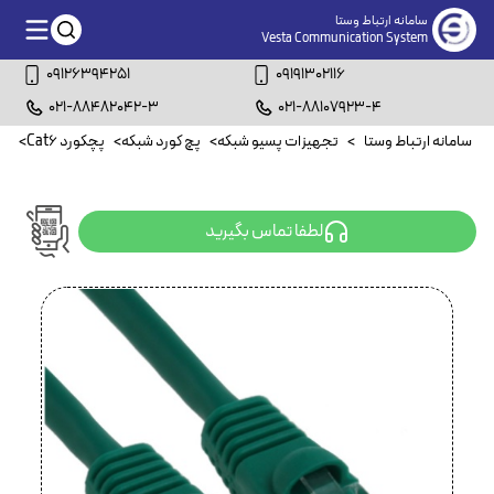
سامانه ارتباط وستا
Vesta Communication System
09126394251
09191302116
021-88482042-3
021-88107923-4
سامانه ارتباط وستا
>
تجهیزات پسیو شبکه
>
پچ کورد شبکه
>
پچکورد Cat6
>
پچکورد
لطفا تماس بگیرید