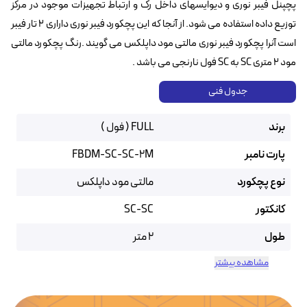
پچپنل فیبر نوری و دیوایسهای داخل رک و ارتباط تجهیزات موجود در مرکز
توزیع داده استفاده می شود. از آنجا که این پچکورد فیبر نوری داراری ۲ تار فیبر
است آنرا پچکورد فیبر نوری مالتی مود داپلکس می گویند .رنگ پچکورد مالتی
مود ۲ متری SC به SC فول نارنجی می باشد .
جدول فنی
برند
FULL ( فول )
پارت نامبر
FBDM-SC-SC-2M
نوع پچکورد
مالتی مود داپلکس
کانکتور
SC-SC
طول
2 متر
مشاهده بیشتر