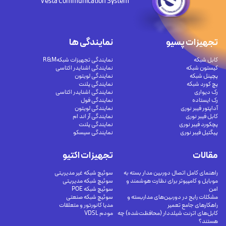
Vesta Communication System
تجهیزات پسیو
نمایندگی ها
کابل شبکه
نمایندگی تجهیزات شبکهR&M
کیستون شبکه
نمایندگی اشنایدر اکتاسی
پچپنل شبکه
نمایندگی لویتون
پچ کورد شبکه
نمایندگی پلنت
رک دیواری
نمایندگی اشنایدر اکتاسی
رک ایستاده
نمایندگی فول
آداپتور فیبر نوری
نمایندگی لویتون
کابل فیبر نوری
نمایندگی آر اند ام
پچکورد فیبر نوری
نمایندگی پلنت
پیگتیل فیبر نوری
نمایندگی سیسکو
مقالات
تجهیزات اکتیو
راهنمای کامل اتصال دوربین مدار بسته به
سوئیچ شبکه غیر مدیریتی
موبایل و کامپیوتر برای نظارت هوشمند و
سوئیچ شبکه مدیریتی
امن
سوئیچ شبکه POE
مشکلات رایج در دوربین‌های مداربسته و
سوئیچ شبکه صنعتی
راهکارهای جامع تعمیر
مدیا کانورتور و متعلقات
کابل‌های اترنت شیلددار (محافظت‌شده) چه
مودم VDSL
هستند؟