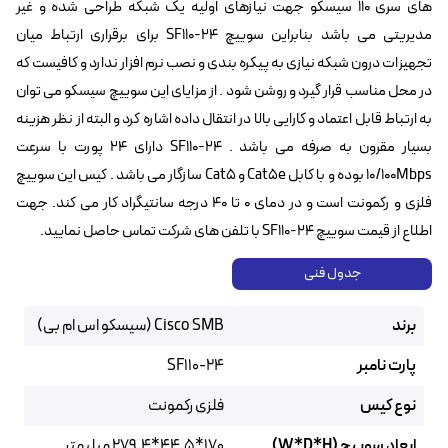
های سری 110 سیسکو جهت نیازهای اولیه یک شبکه طراحی شده و غیر
مدیریتی می باشد بنابراین سوییچ SF110-24 برای برقراری ارتباط میان
تجهیزات درون شبکه نیازی به پیکره بندی و نصب نرم افزار ندارد و کافیست که
در محل مناسب قرار گیرد و روشن شود . از مزایای این سوییچ سیسکو می توان
به ارتباط قابل اعتماد و کارایی بالا در انتقال داده اشاره کرد و البته از نظر هزینه
بسیار مقرون به صرفه می باشد . SF110-24 دارای ۲۴ پورت با سرعت
10/100Mbps بوده و با کابل Cat5e و Cat5 سازگار می باشد . کیس این سوییچ
فلزی و رکمونت است و در دمای ۰ تا ۴۰ درجه سانتیگراد کار می کند. جهت
اطلاع از قیمت سوییچ SF110-24 با تلفن های شرکت تماس حاصل نمایید.
جدول فنی
برند
Cisco SMB (سیسکو اس ام بی)
پارت نامبر
SF110-24
نوع کیس
فلزی رکمونت
ابعاد سوییچ (W*D*H)
170*44.5*279.4 میلیمتر