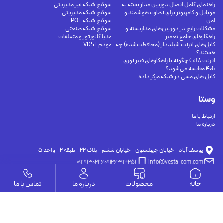
راهنمای کامل اتصال دوربین مدار بسته به
سوئیچ شبکه غیر مدیریتی
موبایل و کامپیوتر برای نظارت هوشمند و
سوئیچ شبکه مدیریتی
امن
سوئیچ شبکه POE
مشکلات رایج در دوربین‌های مداربسته و
سوئیچ شبکه صنعتی
راهکارهای جامع تعمیر
مدیا کانورتور و متعلقات
کابل‌های اترنت شیلددار (محافظت‌شده) چه
مودم VDSL
هستند؟
اترنت Cat8 چگونه با راهکارهای فیبر نوری
40G مقایسه می‌شود؟
کابل های مسی در شبکه مرکز داده
وستا
ارتباط با ما
درباره ما
يوسف آباد - خيابان چهلستون - خيابان ششم - پلاك ٢٢ - طبقه ٢ - واحد ٥
09191302116
09126394251
info@vesta-com.com
خانه
محصولات
درباره ما
تماس با ما
کلیه حقوق این سایت مربوط به شرکت سامانه ارتباط وستا می باشد