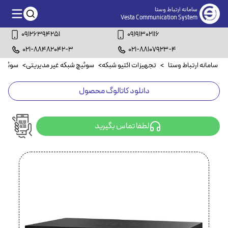
سامانه ارتباط وستا
Vesta Communication System
09126394251
09191302116
021-88482042-3
021-88107923-4
سامانه ارتباط وستا
>
تجهیزات اکتیو شبکه
>
سوئیچ شبکه غیر مدیریتی
>
سوئیچ شبکه
دانلود کاتالوگ محصول
لطفا تماس بگیرید