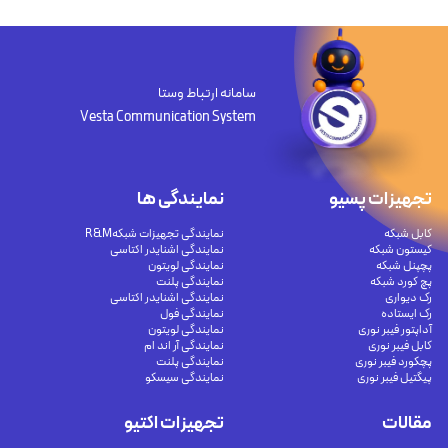
سامانه ارتباط وستا
Vesta Communication System
تجهیزات پسیو
نمایندگی ها
کابل شبکه
نمایندگی تجهیزات شبکهR&M
کیستون شبکه
نمایندگی اشنایدر اکتاسی
پچپنل شبکه
نمایندگی لویتون
پچ کورد شبکه
نمایندگی پلنت
رک دیواری
نمایندگی اشنایدر اکتاسی
رک ایستاده
نمایندگی فول
آداپتور فیبر نوری
نمایندگی لویتون
کابل فیبر نوری
نمایندگی آر اند ام
پچکورد فیبر نوری
نمایندگی پلنت
پیگتیل فیبر نوری
نمایندگی سیسکو
مقالات
تجهیزات اکتیو