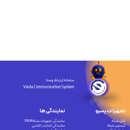
سامانه ارتباط وستا
Vesta Communication System
تجهیزات پسیو
نمایندگی ها
کابل شبکه
نمایندگی تجهیزات شبکهR&M
کیستون شبکه
نمایندگی اشنایدر اکتاسی