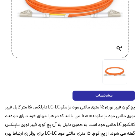
مشخصات
پچ کورد فیبر نوری ۱۵ متری مالتی مود ترامکو LC-LC داپلکس ۱۵ متر کابل فیبر
نوری مالتی مود ترامکو Tramco‌ می باشد که در هر انتهای خود دارای دو عدد
کانکتور LC مالتی مود است به همین دلیل به آن پچ کورد فیبر نوری داپلکس
گفته می شود. از پچ کورد ۱۵ متری مالتی مود LC-LC برای برقراری ارتباط بین