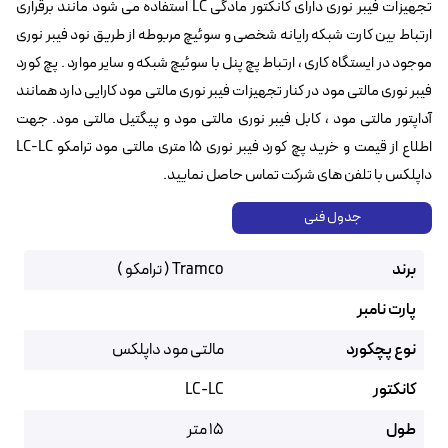
تجهیزات فیبر نوری دارای کانکتور مادگی LC استفاده می شود مانند برقراری
ارتباط بین کارت شبکه رایانه شخصی و سوئیچ مربوطه از طریق نود فیبر نوری
موجود در ایستگاه کاری ، ارتباط پچ پنل با سوئیچ شبکه و سایر موارد . پچ کورد
فیبر نوری مالتی مود در کنار تجهیزات فیبر نوری مالتی مود کارایی دارد همانند
آداپتور مالتی مود ، کابل فیبر نوری مالتی مود و پیگتیل مالتی مود. جهت
اطلاع از قیمت و خرید پچ کورد فیبر نوری ۱۵ متری مالتی مود ترامکو LC-LC
داپلکس با تلفن های شرکت تماس حاصل نمایید.
جدول فنی
برند
Tramco ( ترامکو )
پارت نامبر
نوع پچکورد
مالتی مود داپلکس
کانکتور
LC-LC
طول
15 متر