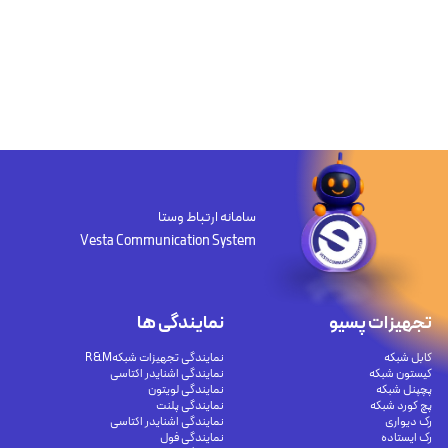
سامانه ارتباط وستا
Vesta Communication System
تجهیزات پسیو
نمایندگی ها
کابل شبکه
نمایندگی تجهیزات شبکهR&M
کیستون شبکه
نمایندگی اشنایدر اکتاسی
پچپنل شبکه
نمایندگی لویتون
پچ کورد شبکه
نمایندگی پلنت
رک دیواری
نمایندگی اشنایدر اکتاسی
رک ایستاده
نمایندگی فول