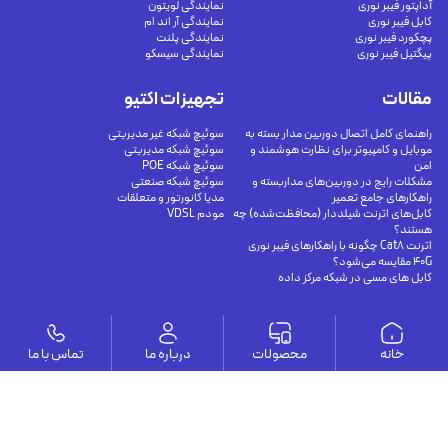
آداپتور فیبر نوری
نمایندگی لویتون
کابل فیبر نوری
نمایندگی آر اند ام
پچکورد فیبر نوری
نمایندگی پلنت
پیگتیل فیبر نوری
نمایندگی سیسکو
مقالات
تجهیزات اکتیو
راهنمای کامل اتصال دوربین مدار بسته به
سوئیچ شبکه غیر مدیریتی
موبایل و کامپیوتر برای نظارت هوشمند و
سوئیچ شبکه مدیریتی
امن
سوئیچ شبکه POE
مشکلات رایج در دوربین‌های مداربسته و
سوئیچ شبکه صنعتی
راهکارهای جامع تعمیر
مدیا کانورتور و متعلقات
کابل‌های اترنت شیلددار (محافظت‌شده) چه
مودم VDSL
هستند؟
اترنت Cat8 چگونه با راهکارهای فیبر نوری
40G مقایسه می‌شود؟
کابل های مسی در شبکه مرکز داده
وستا
خانه
محصولات
درباره ما
تماس با ما
ارتباط با ما
درباره ما
يوسف آباد - خيابان چهلستون - خيابان ششم - پلاك ٢٢ - طبقه ٢ - واحد ٥