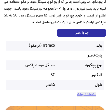
کاربرد دارد . بدیهی است زمانی که از پچ کورد سینگل مود ترامکو استفاده می
کنیم باید بستر فیبر نوری و ماژول SFP مربوطه نیز سینگل مود باشد . جهت
اطلاع از قیمت و خرید پچ کورد فیبر نوری ۱۵ متری سینگل مود SC به SC
داپلکس ترامکو با تلفن های شرکت تماس حاصل نمایید.
جدول فنی
برند
Tramco ( ترامکو )
پارت نامبر
نوع پچکورد
سینگل مود داپلکس
کانکتور
SC
طول
15 متر
مشاهده بیشتر