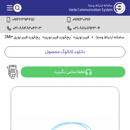
سامانه ارتباط وستا
Vesta Communication System
09126394251
09191302116
021-88482042-3
021-88107923-4
سامانه ارتباط وستا
>
فیبر نوری
>
پچکورد فیبر نوری
>
پچکورد فیبر نوری OM3
>
دانلود کاتالوگ محصول
لطفا تماس بگیرید