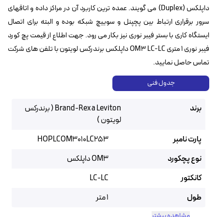
داپلکس (Duplex) می گویند. عمده ترین کاربرد آن در مراکز داده و اتاقهای
سرور برقراری ارتباط بین پچپنل و سوییچ شبکه بوده و البته برای اتصال
ایستگاه کاری با بستر فیبر نوری نیز بکار می رود. جهت اطلاع از قیمت پچ کورد
فیبر نوری ۱ متری OM3 LC-LC داپلکس برندرکس لویتون با تلفن های شرکت
تماس حاصل نمایید.
جدول فنی
برند
Brand-Rex a Leviton ( برندرکس
لویتون )
پارت نامبر
HOPLCOM3010LC253
نوع پچکورد
OM3 داپلکس
کانکتور
LC-LC
طول
1 متر
مشاهده بیشتر