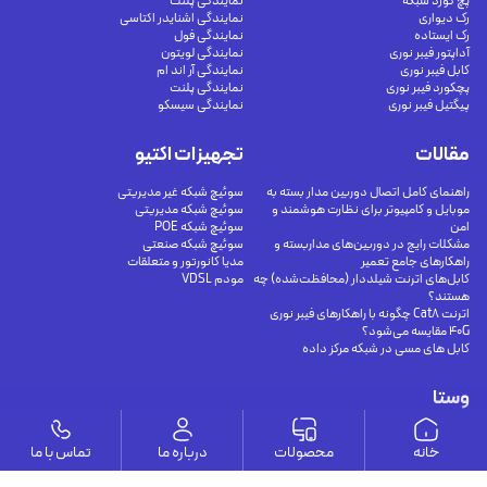
پچ کورد شبکه
نمایندگی پلنت
رک دیواری
نمایندگی اشنایدر اکتاسی
رک ایستاده
نمایندگی فول
آداپتور فیبر نوری
نمایندگی لویتون
کابل فیبر نوری
نمایندگی آر اند ام
پچکورد فیبر نوری
نمایندگی پلنت
پیگتیل فیبر نوری
نمایندگی سیسکو
مقالات
تجهیزات اکتیو
راهنمای کامل اتصال دوربین مدار بسته به
سوئیچ شبکه غیر مدیریتی
موبایل و کامپیوتر برای نظارت هوشمند و
سوئیچ شبکه مدیریتی
امن
سوئیچ شبکه POE
مشکلات رایج در دوربین‌های مداربسته و
سوئیچ شبکه صنعتی
راهکارهای جامع تعمیر
مدیا کانورتور و متعلقات
کابل‌های اترنت شیلددار (محافظت‌شده) چه
مودم VDSL
هستند؟
اترنت Cat8 چگونه با راهکارهای فیبر نوری
40G مقایسه می‌شود؟
کابل های مسی در شبکه مرکز داده
وستا
ارتباط با ما
خانه
محصولات
درباره ما
تماس با ما
درباره ما