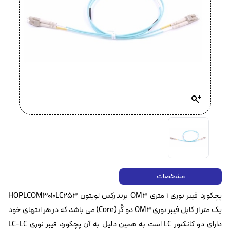
مشخصات
پچکورد فیبر نوری ۱ متری OM3 برندرکس لویتون HOPLCOM3010LC253
یک متر از کابل فیبر نوری OM3 دو کُر (Core) می باشد که در هر انتهای خود
دارای دو کانکتور LC است به همین دلیل به آن پچکورد فیبر نوری LC-LC